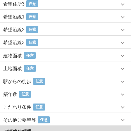
希望住所3
任意
希望沿線1
任意
希望沿線2
任意
希望沿線3
任意
建物面積
任意
土地面積
任意
駅からの徒歩
任意
築年数
任意
こだわり条件
任意
その他ご要望等
任意