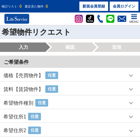
0
0
新規会員登録
会員ログイン
検討リスト:
最近見た物件:
MENU
希望物件リクエスト
入力
確認
送信
ご希望条件
価格【売買物件】
任意
賃料【賃貸物件】
任意
希望物件種別
任意
希望住所1
任意
希望住所2
任意