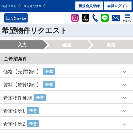
0
0
新規会員登録
会員ログイン
検討リスト:
最近見た物件:
MENU
希望物件リクエスト
入力
確認
送信
ご希望条件
価格【売買物件】
任意
賃料【賃貸物件】
任意
希望物件種別
任意
希望住所1
任意
希望住所2
任意