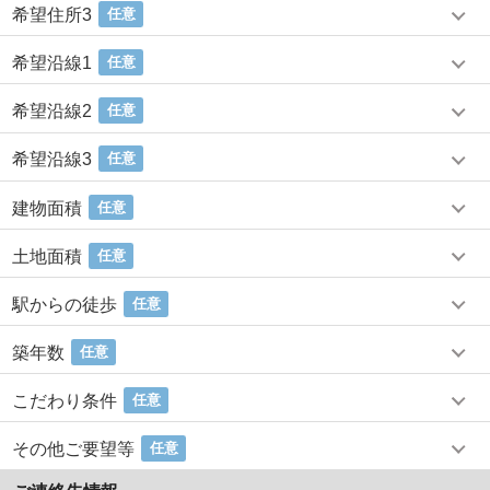
希望住所3
任意
希望沿線1
任意
希望沿線2
任意
希望沿線3
任意
建物面積
任意
土地面積
任意
駅からの徒歩
任意
築年数
任意
こだわり条件
任意
その他ご要望等
任意