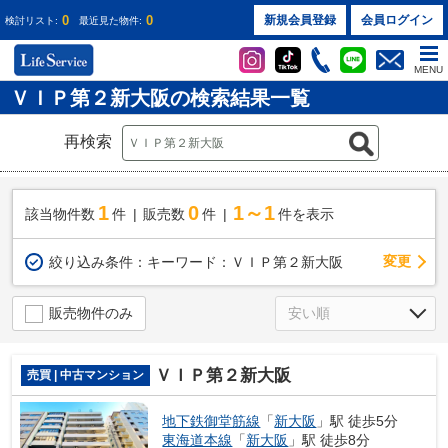
0
0
新規会員登録
会員ログイン
検討リスト:
最近見た物件:
MENU
ＶＩＰ第２新大阪の検索結果一覧
再検索
1
0
1～1
該当物件数
件
販売数
件
件を表示
変更
絞り込み条件：
キーワード：ＶＩＰ第２新大阪
販売物件のみ
ＶＩＰ第２新大阪
売買 | 中古マンション
地下鉄御堂筋線
「
新大阪
」駅 徒歩5分
東海道本線
「
新大阪
」駅 徒歩8分