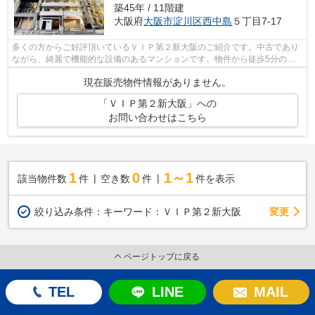
築45年 / 11階建
大阪府
大阪市淀川区
西中島
５丁目7-17
多くの方からご好評頂いているＶＩＰ第２新大阪のご紹介です。中古であり
ながら、綺麗で機能的な設備のあるマンションです。物件から徒歩5分のと
ころに駅があるので、移動時間に余裕を...
現在販売物件情報がありません。
「ＶＩＰ第２新大阪」への
お問い合わせはこちら
1
0
1～1
該当物件数
件
空き数
件
件を表示
変更
絞り込み条件：
キーワード：ＶＩＰ第２新大阪
ページトップに戻る
TEL
LINE
MAIL