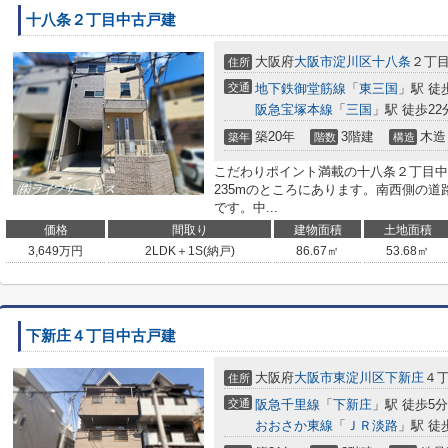
十八条２丁目中古戸建
大阪府
大阪市淀川区
十八条
２丁
住所
交通
地下鉄御堂筋線
「
東三国
」駅 徒
阪急宝塚本線
「
三国
」駅 徒歩22
築20年
3階建
木造
築年
階数
構造
こだわりポイント満載の十八条２丁目中
235mのところにあります。南西側の
です。中...
価格
間取り
建物面積
土地面積
3,649
万円
2LDK＋1S(納戸)
86.67㎡
53.68㎡
下新庄４丁目中古戸建
大阪府
大阪市東淀川区
下新庄
４
住所
交通
阪急千里線
「
下新庄
」駅 徒歩5分
おおさか東線
「
ＪＲ淡路
」駅 徒