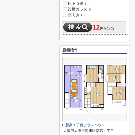
床下収納
(-)
複層ガラス
(-)
南向き
(-)
12
件が該当
新着物件
新高１丁目テラスハウス
大阪府大阪市淀川区新高１丁目