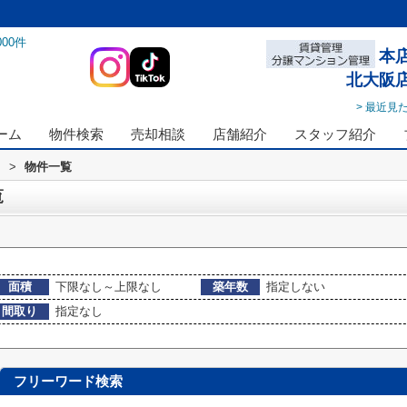
000
件
本
北大阪
> 最近見
ーム
物件検索
売却相談
店舗紹介
スタッフ紹介
ス
>
物件一覧
覧
面積
下限なし～上限なし
築年数
指定しない
間取り
指定なし
フリーワード検索