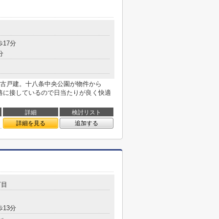
目
歩17分
分
古戸建。十八条中央公園が物件から
道路に接しているので日当たりが良く快適
詳細
検討リスト
詳細を見る
追加する
丁目
歩13分