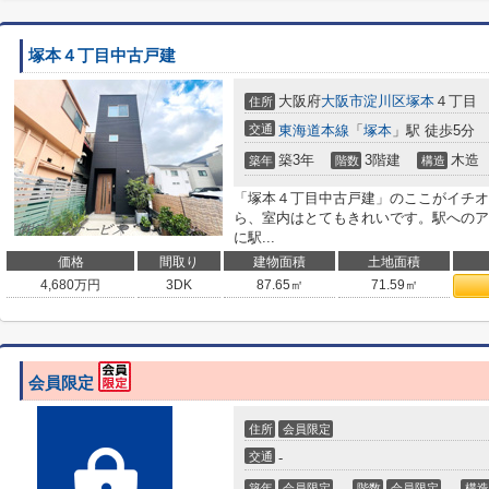
塚本４丁目中古戸建
大阪府
大阪市淀川区
塚本
４丁目
住所
交通
東海道本線
「
塚本
」駅 徒歩5分
築3年
3階建
木造
築年
階数
構造
「塚本４丁目中古戸建」のここがイチオ
ら、室内はとてもきれいです。駅へのア
に駅...
価格
間取り
建物面積
土地面積
4,680
万円
3DK
87.65㎡
71.59㎡
会員限定
住所
会員限定
交通
-
築年
会員限定
階数
会員限定
構造