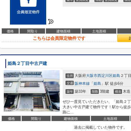
価格
間取り
建物面積
土地面積
こちらは会員限定物件です
姫島２丁目中古戸建
大阪府
大阪市西淀川区
姫島
２丁
住所
交通
阪神本線
「
姫島
」駅 徒歩6分
築33年
3階建
木造
築年
階数
構造
ぜひ一度見ていただきたい、「姫島２丁
大きい中古戸建て物件です！駅から徒歩
路に...
価格
間取り
建物面積
土地面積
過去に掲載していた物件です。