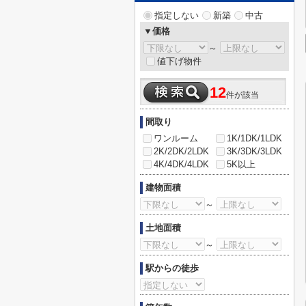
指定しない
新築
中古
▼価格
～
値下げ物件
12
件が該当
間取り
ワンルーム
1K/1DK/1LDK
2K/2DK/2LDK
3K/3DK/3LDK
4K/4DK/4LDK
5K以上
建物面積
～
土地面積
～
駅からの徒歩