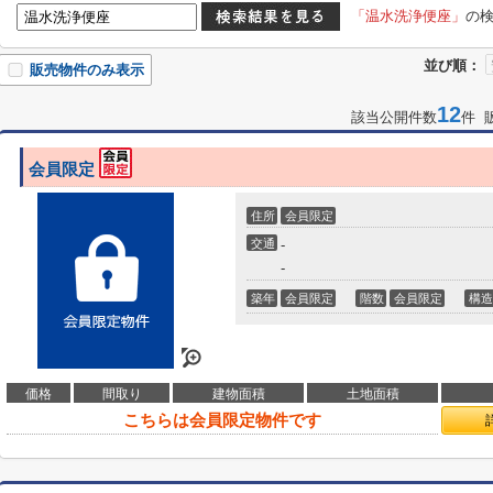
「温水洗浄便座」
の
並び順：
販売物件のみ表示
12
該当公開件数
件 
会員限定
住所
会員限定
交通
-
-
築年
会員限定
階数
会員限定
構造
価格
間取り
建物面積
土地面積
こちらは会員限定物件です