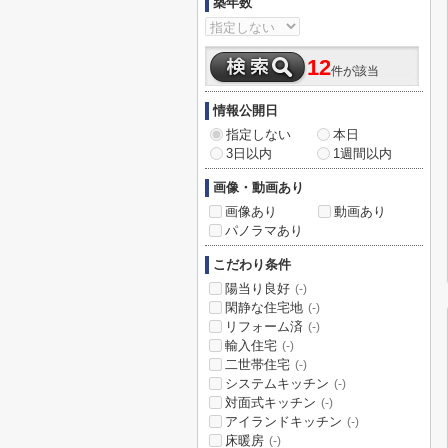
築年数
12
件が該当
情報公開日
指定しない
本日
3日以内
1週間以内
画像・動画あり
画像あり
動画あり
パノラマあり
こだわり条件
陽当り良好
(-)
閑静な住宅地
(-)
リフォーム済
(-)
輸入住宅
(-)
二世帯住宅
(-)
システムキッチン
(-)
対面式キッチン
(-)
アイランドキッチン
(-)
床暖房
(-)