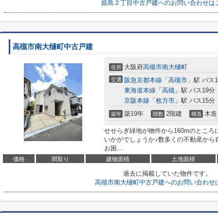
姫島２丁目中古戸建へのお問い合わせは
高槻市南大樋町中古戸建
大阪府
高槻市
南大樋町
住所
交通
阪急京都本線
「
高槻市
」駅 バス1
東海道本線
「
高槻
」駅 バス19分
京阪本線
「
枚方市
」駅 バス15分
築19年
2階建
木造
築年
階数
構造
せせらぎ緑地が物件から160mのところ
いかがでしょうか♪数多くの不動産から
お困...
価格
間取り
建物面積
土地面積
過去に掲載していた物件です。
高槻市南大樋町中古戸建へのお問い合わせ