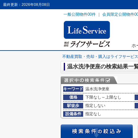
最終更新：2026年08月08日
一般公開物件
00
件 ｜ 会員限定公開物件
0
ホ
不動産買取・売却・購入はライフサービ
温水洗浄便座の検索結果一
キーワード
温水洗浄便座
価格
下限なし～上限なし
駅徒歩
指定しない
設備条件
指定なし