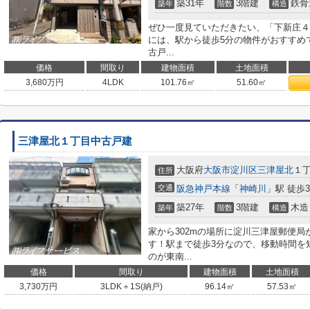
築31年
3階建
鉄骨
築年
階数
構造
ぜひ一度見ていただきたい、「下新庄４
には、駅から徒歩5分の物件がおすすめ
古戸...
価格
間取り
建物面積
土地面積
3,680
万円
4LDK
101.76㎡
51.60㎡
三津屋北１丁目中古戸建
大阪府
大阪市淀川区
三津屋北
１
住所
交通
阪急神戸本線
「
神崎川
」駅 徒歩
築27年
3階建
木造
築年
階数
構造
家から302mの場所に淀川三津屋郵便
す！駅まで徒歩3分なので、移動時間を
のが東南...
価格
間取り
建物面積
土地面積
3,730
万円
3LDK＋1S(納戸)
96.14㎡
57.53㎡