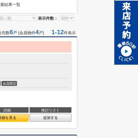
検索結果一覧
表示件数：
6
4
1-12
販売数
戸 (会員物件
戸)
件表示
会員限定
詳細
検討リスト
詳細を見る
追加する