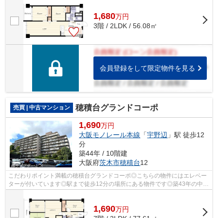
1,680
万
円
3階 / 2LDK / 56.08㎡
会員登録をして限定物件を見る
穂積台グランドコーポ
売買 | 中古マンション
1,690
万円
大阪モノレール本線
「
宇野辺
」駅 徒歩12
分
築44年 / 10階建
大阪府
茨木市
穂積台
12
こだわりポイント満載の穂積台グランドコーポ◎こちらの物件にはエレベー
ターが付いています◎駅まで徒歩12分の場所にある物件です◎築43年の中古
マンションです◎茨木市エリアの情報を知...
1,690
万
円