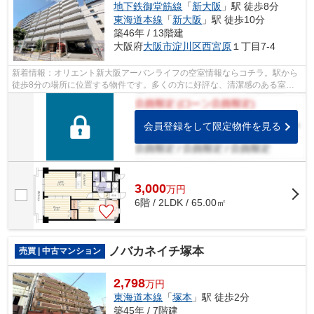
地下鉄御堂筋線
「
新大阪
」駅 徒歩8分
東海道本線
「
新大阪
」駅 徒歩10分
築46年 / 13階建
大阪府
大阪市淀川区
西宮原
１丁目7-4
新着情報：オリエント新大阪アーバンライフの空室情報ならコチラ。駅から
徒歩8分の場所に位置する物件です。多くの方に好評な、清潔感のある室内
が魅力の中古マンションです。敷地内に...
会員登録をして限定物件を見る
3,000
万
円
6階 / 2LDK / 65.00㎡
ノバカネイチ塚本
売買 | 中古マンション
2,798
万円
東海道本線
「
塚本
」駅 徒歩2分
築45年 / 7階建