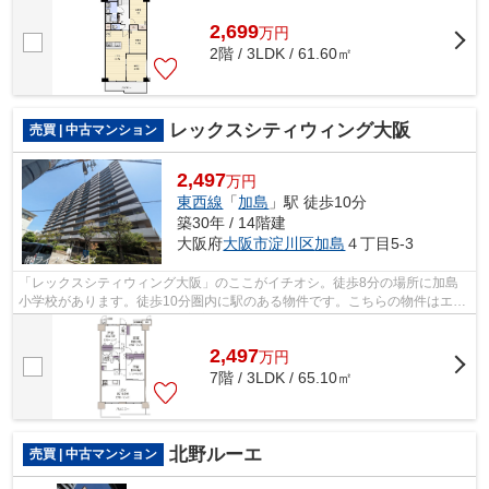
2,699
万
円
2階 / 3LDK / 61.60㎡
レックスシティウィング大阪
売買 | 中古マンション
2,497
万円
東西線
「
加島
」駅 徒歩10分
築30年 / 14階建
大阪府
大阪市淀川区
加島
４丁目5-3
「レックスシティウィング大阪」のここがイチオシ。徒歩8分の場所に加島
小学校があります。徒歩10分圏内に駅のある物件です。こちらの物件はエレ
ベーター2基付きです。大阪市淀川区エ...
2,497
万
円
7階 / 3LDK / 65.10㎡
北野ルーエ
売買 | 中古マンション