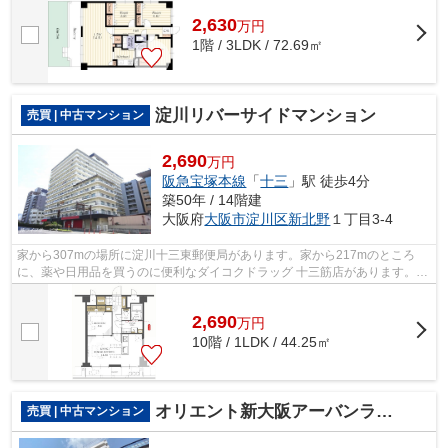
2,630
万
円
1階 / 3LDK / 72.69㎡
淀川リバーサイドマンション
売買 | 中古マンション
2,690
万円
阪急宝塚本線
「
十三
」駅 徒歩4分
築50年 / 14階建
大阪府
大阪市淀川区
新北野
１丁目3-4
家から307mの場所に淀川十三東郵便局があります。家から217mのところ
に、薬や日用品を買うのに便利なダイコクドラッグ 十三筋店があります。中
古でありながら、室内もきれいな一押しの...
2,690
万
円
10階 / 1LDK / 44.25㎡
オリエント新大阪アーバンライフ
売買 | 中古マンション