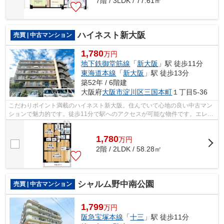
7階 / 3LDK / 77.61㎡
ハイネスト新大阪
売買 | 中古マンション
1,780
万円
地下鉄御堂筋線
「
新大阪
」駅 徒歩11分
東海道本線
「
新大阪
」駅 徒歩13分
築52年 / 6階建
大阪府
大阪市淀川区
三国本町
１丁目5-36
こだわりポイント満載のハイネスト新大阪。住んでいて心地の良い中古マン
ションで魅力的です。徒歩11分で駅へのアクセスが可能な物件です。エレベ
ーター付きの物件です。ライフサービ...
1,780
万
円
2階 / 2LDK / 58.28㎡
シャルム野中南公園
売買 | 中古マンション
1,799
万円
阪急宝塚本線
「
十三
」駅 徒歩11分