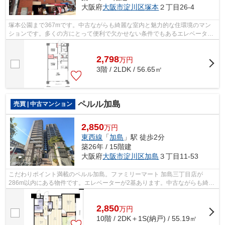
大阪府
大阪市淀川区
塚本
２丁目26-4
塚本公園まで367mです。中古ながらも綺麗な室内と魅力的な住環境のマン
ションです。多くの方にとって便利で欠かせない条件でもあるエレベーター
付きの物件です。駅の近くに立地する、...
2,798
万
円
3階 / 2LDK / 56.65㎡
ペルル加島
売買 | 中古マンション
2,850
万円
東西線
「
加島
」駅 徒歩2分
築26年 / 15階建
大阪府
大阪市淀川区
加島
３丁目11-53
こだわりポイント満載のペルル加島。ファミリーマート 加島三丁目店が
286m以内にある物件です。エレベーターが2基あります。中古ながらも綺麗
な室内と魅力的な住環境のマンションです...
2,850
万
円
10階 / 2DK＋1S(納戸) / 55.19㎡