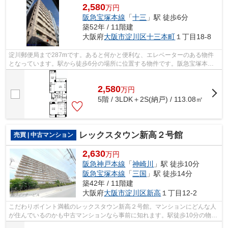
2,580
万円
阪急宝塚本線
「
十三
」駅 徒歩6分
築52年 / 11階建
大阪府
大阪市淀川区
十三本町
１丁目18-8
淀川郵便局まで287mです。あると何かと便利な、エレベーターのある物件
となっています。駅から徒歩6分の場所に位置する物件です。阪急宝塚本線
十三周辺をご利用するなら、0800-888-473...
2,580
万
円
5階 / 3LDK＋2S(納戸) / 113.08㎡
レックスタウン新高２号館
売買 | 中古マンション
2,630
万円
阪急神戸本線
「
神崎川
」駅 徒歩10分
阪急宝塚本線
「
三国
」駅 徒歩14分
築42年 / 11階建
大阪府
大阪市淀川区
新高
１丁目12-2
こだわりポイント満載のレックスタウン新高２号館。マンションにどんな人
が住んでいるのかも中古マンションなら事前に知れます。駅徒歩10分の物件
です。当社がご紹介している阪急神戸...