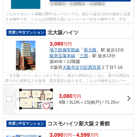
こだわりポイント満載の野中北パークハウス。駅から徒歩10分の場所に位置
する物件です。こちらは利便性の高いエレベーター付きの物件です。中古で
ありながら、室内もきれいな一押しの...
北大阪ハイツ
売買 | 中古マンション
3,080
万円
地下鉄御堂筋線
「
新大阪
」駅 徒歩12分
阪急宝塚本線
「
三国
」駅 徒歩13分
築45年 / 12階建
大阪府
大阪市淀川区
西宮原
２丁目7-18
「北大阪ハイツ」のここがイチオシ。家から80mのところに、薬や日用品を
買うのに便利なスギ薬局 西宮原店があります。こちらの物件はエレベータ
ー付きです。駅から徒歩10分圏内に立地...
3,080
万
円
9階 / 3LDK＋1S(納戸) / 71.29㎡
コスモハイツ新大阪２番館
売買 | 中古マンション
3,090
4,599
万円～
万円