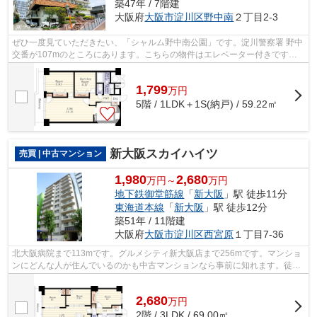
築47年 / 7階建
大阪府
大阪市淀川区
野中南
２丁目2-3
ぜひ一度見ていただきたい、「シャルム野中南公園」です。淀川警察署 野中
交番が107mのところにあります。こちらの物件はエレベーター付きです。
徒歩11分で駅へのアクセスが可能な物件...
1,799
万
円
5階 / 1LDK＋1S(納戸) / 59.22㎡
新大阪スカイハイツ
売買 | 中古マンション
1,980
2,680
万円～
万円
地下鉄御堂筋線
「
新大阪
」駅 徒歩11分
東海道本線
「
新大阪
」駅 徒歩12分
築51年 / 11階建
大阪府
大阪市淀川区
西宮原
１丁目7-36
北大阪病院まで113mです。グルメシティ新大阪店まで256mです。マンショ
ンにどんな人が住んでいるのかも中古マンションなら事前に知れます。徒歩
11分で駅へのアクセスが可能な物件です...
2,680
万
円
2階 / 3LDK / 69.00㎡