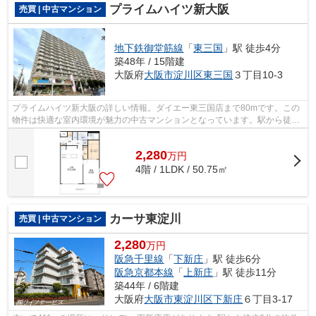
プライムハイツ新大阪
売買 | 中古マンション
地下鉄御堂筋線
「
東三国
」駅 徒歩4分
築48年 / 15階建
大阪府
大阪市淀川区
東三国
３丁目10-3
プライムハイツ新大阪の詳しい情報。ダイエー東三国店まで80mです。この
物件は快適な室内環境が魅力の中古マンションとなっています。駅から徒歩
4分に位置する、魅力的な駅近物件です...
2,280
万
円
4階 / 1LDK / 50.75㎡
カーサ東淀川
売買 | 中古マンション
2,280
万円
阪急千里線
「
下新庄
」駅 徒歩6分
阪急京都本線
「
上新庄
」駅 徒歩11分
築44年 / 6階建
大阪府
大阪市東淀川区
下新庄
６丁目3-17