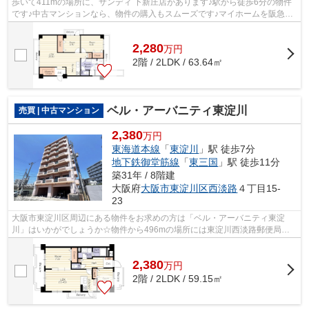
歩いて411mの場所に、サンディ 下新庄店があります♪駅から徒歩6分の物件
です♪中古マンションなら、物件の購入もスムーズです♪マイホームを阪急千
里線下新庄周辺でご購入しようとお考え...
2,280
万
円
2階 / 2LDK / 63.64㎡
ベル・アーバニティ東淀川
売買 | 中古マンション
2,380
万円
東海道本線
「
東淀川
」駅 徒歩7分
地下鉄御堂筋線
「
東三国
」駅 徒歩11分
築31年 / 8階建
大阪府
大阪市東淀川区
西淡路
４丁目15-
23
大阪市東淀川区周辺にある物件をお求めの方は「ベル・アーバニティ東淀
川」はいかがでしょうか☆物件から496mの場所には東淀川西淡路郵便局が
あります☆好評の駅近物件となっており、駅...
2,380
万
円
2階 / 2LDK / 59.15㎡