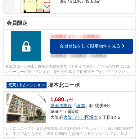
8階 / 2LDK / 49.68㎡
会員限定
会員登録をして限定物件を見る
新北野コーポA棟：東海道本線塚本駅にも近くて便利。こちらの物件にはエ
レベーターが付いています。物件から駅まで徒歩10分です。中古マンション
なら、物件の購入もスムーズです。不動...
塚本北コーポ
売買 | 中古マンション
1,680
万円
東海道本線
「
塚本
」駅 徒歩9分
築55年 / 6階建
大阪府
大阪市淀川区
塚本
３丁目12-6
近くにはローソン 淀川通塚本店(徒歩3分)がありちょっとした買い物に便利で
す。中古でありながら、綺麗で機能的な設備のあるマンションです。駅まで
徒歩9分の場所にある物件です。こち...