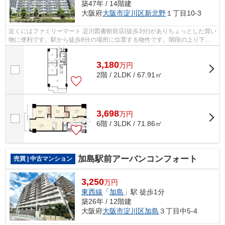
築47年 / 14階建
大阪府
大阪市淀川区
新北野
１丁目10-3
近くにはファミリーマート 淀川図書館前店(徒歩3分)がありちょっとした買い
物に便利です。駅から徒歩8分の場所に位置する物件です。階段の上り下り
が不要な、エレベーターが2台付いて...
3,180
万
円
2階 / 2LDK / 67.91㎡
3,698
万
円
6階 / 3LDK / 71.86㎡
加島駅前アーバンコンフォート
売買 | 中古マンション
3,250
万円
東西線
「
加島
」駅 徒歩1分
築26年 / 12階建
大阪府
大阪市淀川区
加島
３丁目中5-4