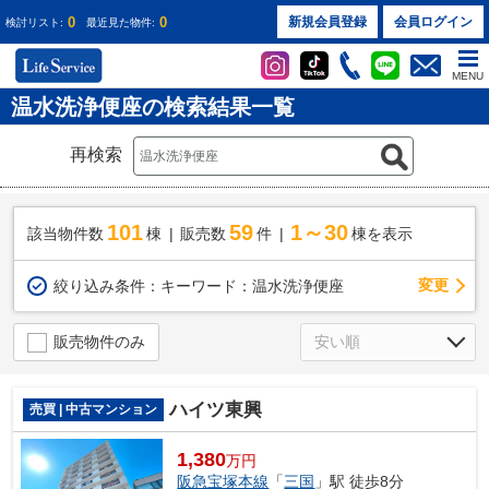
0
0
新規会員登録
会員ログイン
検討リスト:
最近見た物件:
MENU
温水洗浄便座の検索結果一覧
再検索
101
59
1～30
該当物件数
棟
販売数
件
棟を表示
変更
絞り込み条件：
キーワード：温水洗浄便座
販売物件のみ
ハイツ東興
売買 | 中古マンション
1,380
万円
阪急宝塚本線
「
三国
」駅 徒歩8分