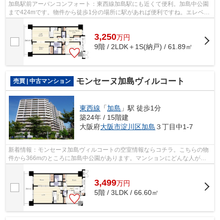
加島駅前アーバンコンフォート：東西線加島駅にも近くて便利。加島中公園
まで424mです。物件から徒歩1分の場所に駅があれば便利ですね。エレベー
ター付きの物件です。不動産のご購入を...
3,250
万
円
9階 / 2LDK＋1S(納戸) / 61.89㎡
モンセーヌ加島ヴィルコート
売買 | 中古マンション
東西線
「
加島
」駅 徒歩1分
築24年 / 15階建
大阪府
大阪市淀川区
加島
３丁目中1-7
新着情報：モンセーヌ加島ヴィルコートの空室情報ならコチラ。こちらの物
件から366mのところに加島中公園があります。マンションにどんな人が住
んでいるのかも中古マンションなら事前...
3,499
万
円
5階 / 3LDK / 66.60㎡