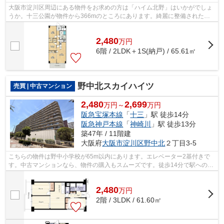
大阪市淀川区周辺にある物件をお求めの方は「ハイム北野」はいかがでしょ
うか。十三公園が物件から366mのところにあります。綺麗に整備された中
古マンションで清潔感を感じます。好評...
2,480
万
円
6階 / 2LDK＋1S(納戸) / 65.61㎡
野中北スカイハイツ
売買 | 中古マンション
2,480
2,699
万円～
万円
阪急宝塚本線
「
十三
」駅 徒歩14分
阪急神戸本線
「
神崎川
」駅 徒歩13分
築47年 / 11階建
大阪府
大阪市淀川区
野中北
２丁目3-5
こちらの物件は野中小学校が65m以内にあります。エレベーター2基付きで
す。中古マンションなら、物件の購入もスムーズです。徒歩14分で駅へのア
クセスが可能な物件です。夢のマイホー...
2,480
万
円
2階 / 3LDK / 61.60㎡