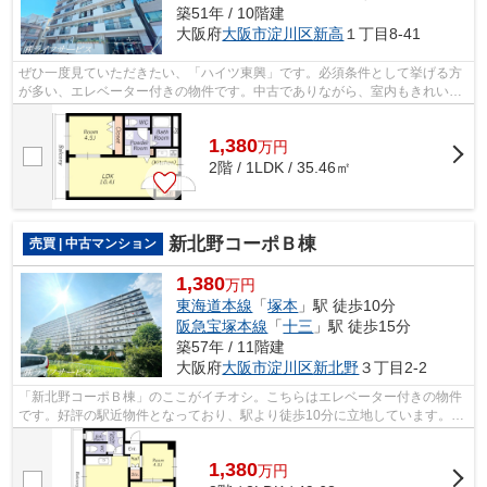
築51年 / 10階建
大阪府
大阪市淀川区
新高
１丁目8-41
ぜひ一度見ていただきたい、「ハイツ東興」です。必須条件として挙げる方
が多い、エレベーター付きの物件です。中古でありながら、室内もきれいな
一押しのマンションとなっています。...
1,380
万
円
2階 / 1LDK / 35.46㎡
新北野コーポＢ棟
売買 | 中古マンション
1,380
万円
東海道本線
「
塚本
」駅 徒歩10分
阪急宝塚本線
「
十三
」駅 徒歩15分
築57年 / 11階建
大阪府
大阪市淀川区
新北野
３丁目2-2
「新北野コーポＢ棟」のここがイチオシ。こちらはエレベーター付きの物件
です。好評の駅近物件となっており、駅より徒歩10分に立地しています。共
有部分も清潔感があり、綺麗な中古マ...
1,380
万
円