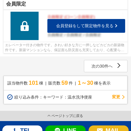
会員限定
会員登録をして限定物件を見る
エレベーター付きの物件です。きれい好きな方に一押しなピカピカの新築物
件です。新築マンションなら、保証面も防災面も充実しており、心配要ら
ず。駅から物件まで徒歩8分です。阪急宝...
次の30件へ
101
59
1～30
該当物件数
棟
販売数
件
棟を表示
変更
絞り込み条件：
キーワード：温水洗浄便座
ページトップに戻る
TEL
LINE
MAIL