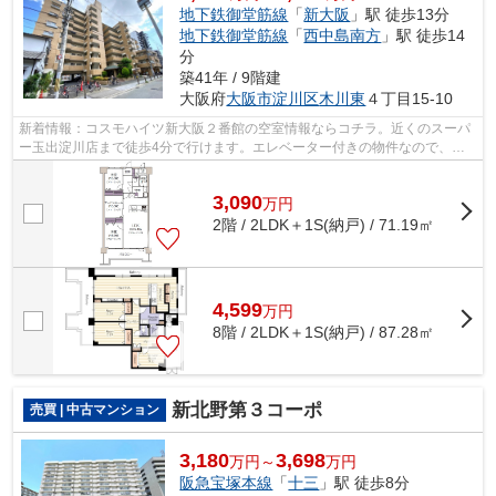
地下鉄御堂筋線
「
新大阪
」駅 徒歩13分
地下鉄御堂筋線
「
西中島南方
」駅 徒歩14
分
築41年 / 9階建
大阪府
大阪市淀川区
木川東
４丁目15-10
新着情報：コスモハイツ新大阪２番館の空室情報ならコチラ。近くのスーパ
ー玉出淀川店まで徒歩4分で行けます。エレベーター付きの物件なので、重
い荷物を運ぶ時に便利です。駅まで歩い...
3,090
万
円
2階 / 2LDK＋1S(納戸) / 71.19㎡
4,599
万
円
8階 / 2LDK＋1S(納戸) / 87.28㎡
新北野第３コーポ
売買 | 中古マンション
3,180
3,698
万円～
万円
阪急宝塚本線
「
十三
」駅 徒歩8分