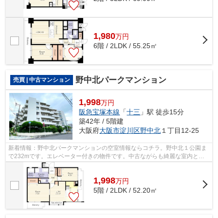
1,980
万
円
6階 / 2LDK / 55.25㎡
野中北パークマンション
売買 | 中古マンション
1,998
万円
阪急宝塚本線
「
十三
」駅 徒歩15分
築42年 / 5階建
大阪府
大阪市淀川区
野中北
１丁目12-25
新着情報：野中北パークマンションの空室情報ならコチラ。野中北１公園ま
で232mです。エレベーター付きの物件です。中古ながらも綺麗な室内と魅
力的な住環境のマンションです。阪急宝...
1,998
万
円
5階 / 2LDK / 52.20㎡