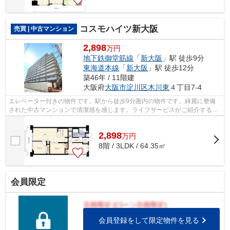
コスモハイツ新大阪
売買 | 中古マンション
2,898
万円
地下鉄御堂筋線
「
新大阪
」駅 徒歩9分
東海道本線
「
新大阪
」駅 徒歩12分
築46年 / 11階建
大阪府
大阪市淀川区
木川東
４丁目7-4
エレベーター付きの物件です。駅から徒歩9分圏内の物件です。綺麗に整備
された中古マンションで清潔感を感じます。ライフサービスがご紹介する不
動産情報で気になる点がございましたら...
2,898
万
円
8階 / 3LDK / 64.35㎡
会員限定
会員登録をして限定物件を見る