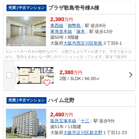
プラザ歌島壱号棟A棟
売買 | 中古マンション
2,380
万円
東西線
「
御幣島
」駅 徒歩8分
東海道本線
「
塚本
」駅 徒歩13分
築50年 / 8階建
大阪府
大阪市西淀川区
歌島
３丁目8-1
エレベーター付きの物件なので、上階でも上り下りが楽です。中古でありな
がら、室内もきれいな一押しのマンションとなっています。駅まで徒歩9分
の場所にある物件です。不動産のことで...
2,380
万
円
2階 / 3LDK / 66.00㎡
ハイム北野
売買 | 中古マンション
2,480
万円
阪急宝塚本線
「
十三
」駅 徒歩9分
築51年 / 11階建
大阪府
大阪市淀川区
新北野
１丁目11-23