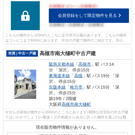
会員登録をして限定物件を見る
こちらの物件から103mのところに淀川河川公園があります。こちらの物件
はコンビニまで493mにあります。中古の戸建て物件のご紹介です。安心の
前面道路6m以上の条件を備えております。...
高槻市南大樋町中古戸建
売買 | 中古一戸建
阪急京都本線
「
高槻市
」駅 バス14
分 「深沢」 停歩15分
東海道本線
「
高槻
」駅 バス19分 「深
沢」 停歩15分
京阪本線
「
枚方市
」駅 バス15分 「深
沢」 停歩15分
築19年 / 2階建
大阪府
高槻市
南大樋町
せせらぎ緑地が物件から160mのところにあります♪閑静な住宅街の中古戸建
てはいかがでしょうか♪数多くの不動産から自分に合った物件を選ぶのは難し
い、とお困りの方は当社にお任せくだ...
現在販売物件情報がありません。