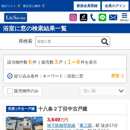
0
0
新規会員登録
会員ログイン
検討リスト:
最近見た物件:
MENU
浴室に窓の検索結果一覧
再検索
6
3
1～6
該当物件数
件
販売数
戸
件を表示
変更
絞り込み条件：
キーワード：浴室に窓
販売物件のみ
十八条２丁目中古戸建
売買 | 中古一戸建
3,649
万円
地下鉄御堂筋線
「
東三国
」駅 徒歩17分