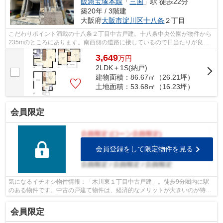
阪急宝塚本線
「
三国
」駅 徒歩22分
築20年 / 3階建
大阪府
大阪市淀川区
十八条
２丁目
こだわりポイント満載の十八条２丁目中古戸建。十八条中央公園が物件から
235mのところにあります。南西側の道路に接しているので日当たりが良く
快適です。中古の戸建て物件は便利な価...
3,649
万
円
2LDK＋1S(納戸)
建物面積：86.67㎡（26.21坪）
土地面積：53.68㎡（16.23坪）
会員限定
会員登録をして限定物件を見る
気になるイチオシ物件情報：「木川東１丁目中古戸建」。徒歩9分圏内に駅
のある物件です。中古の戸建て物件は、経済的なメリットが大きいのが特徴
です。交通アクセスが簡易な地下鉄御堂...
会員限定