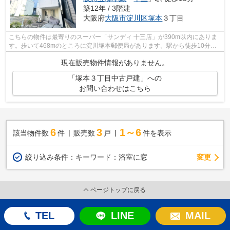
築12年 / 3階建
大阪府
大阪市淀川区
塚本
３丁目
こちらの物件は最寄りのスーパー「サンディ 十三店」が390m以内にありま
す。歩いて468mのところに淀川塚本郵便局があります。駅から徒歩10分圏
内に立地しています。こちらの物件は中古...
現在販売物件情報がありません。
「塚本３丁目中古戸建」への
お問い合わせはこちら
6
3
1～6
該当物件数
件
販売数
戸
件を表示
変更
絞り込み条件：
キーワード：浴室に窓
ページトップに戻る
TEL
LINE
MAIL