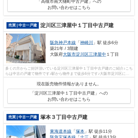
「高槻市南大樋町中古戸建」への
お問い合わせはこちら
淀川区三津屋中１丁目中古戸建
売買 | 中古一戸建
阪急神戸本線
「
神崎川
」駅 徒歩6分
築21年 / 3階建
大阪府
大阪市淀川区
三津屋中
１丁目
多くの方からご好評頂いている淀川区三津屋中１丁目中古戸建のご紹介♪こち
らは中古の戸建て物件です♪駅から物件まで徒歩6分です♪大阪市淀川区にあ
る阪急神戸本線神崎川周辺の物件探し...
現在販売物件情報がありません。
「淀川区三津屋中１丁目中古戸建」への
お問い合わせはこちら
塚本３丁目中古戸建
売買 | 中古一戸建
東海道本線
「
塚本
」駅 徒歩11分
阪急宝塚本線
「
十三
」駅 徒歩13分