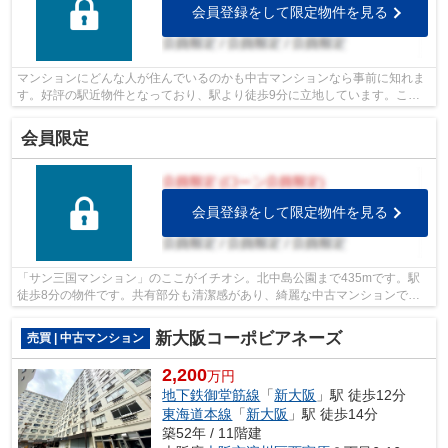
会員登録をして限定物件を見る
マンションにどんな人が住んでいるのかも中古マンションなら事前に知れま
す。好評の駅近物件となっており、駅より徒歩9分に立地しています。こち
らはエレベーター付きの物件です。ライ...
会員限定
会員登録をして限定物件を見る
「サン三国マンション」のここがイチオシ。北中島公園まで435mです。駅
徒歩8分の物件です。共有部分も清潔感があり、綺麗な中古マンションで
す。不動産の購入を検討中の方はライフサー...
新大阪コーポビアネーズ
売買 | 中古マンション
2,200
万円
地下鉄御堂筋線
「
新大阪
」駅 徒歩12分
東海道本線
「
新大阪
」駅 徒歩14分
築52年 / 11階建