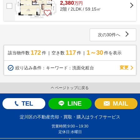
2,380
万
円
2階 / 2LDK / 59.15㎡
次の30件へ
172
117
1～30
該当物件数
件
空き数
件
件を表示
変更
絞り込み条件：
キーワード：洗面化粧台
ページトップに戻る
TEL
LINE
MAIL
淀川区の不動産売却・買取・購入はライフサービス
営業時間:9:00～19:30
定休日:水曜日