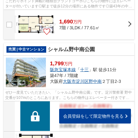
こだわりポイント満載の穂積台グランドコーポ◎こちらの物件にはエレベー
ターが付いています◎駅まで徒歩12分の場所にある物件です◎築43年の中古
マンションです◎茨木市エリアの情報を知...
1,690
万
円
7階 / 3LDK / 77.61㎡
シャルム野中南公園
売買 | 中古マンション
1,799
万円
阪急宝塚本線
「
十三
」駅 徒歩11分
築47年 / 7階建
大阪府
大阪市淀川区
野中南
２丁目2-3
ぜひ一度見ていただきたい、「シャルム野中南公園」です。淀川警察署 野中
交番が107mのところにあります。こちらの物件はエレベーター付きです。
徒歩11分で駅へのアクセスが可能な物件...
会員登録をして限定物件を見る