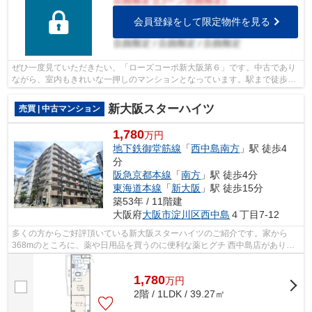
会員登録をして限定物件を見る
ぜひ一度見ていただきたい、「ローズコーポ新大阪第６」です。中古であり
ながら、室内もきれいな一押しのマンションとなっています。駅まで徒歩4
分の物件です。昇り降りが楽になるエレ...
新大阪スターハイツ
売買 | 中古マンション
1,780
万円
地下鉄御堂筋線
「
西中島南方
」駅 徒歩4
分
阪急京都本線
「
南方
」駅 徒歩4分
東海道本線
「
新大阪
」駅 徒歩15分
築53年 / 11階建
大阪府
大阪市淀川区
西中島
４丁目7-12
多くの方からご好評頂いている新大阪スターハイツのご紹介です。家から
368mのところに、薬や日用品を買うのに便利な薬ヒグチ 西中島店がありま
す。駅徒歩3分という立地が魅力的な物件...
1,780
万
円
2階 / 1LDK / 39.27㎡