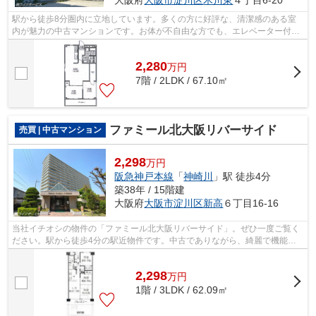
大阪府
大阪市淀川区
木川東
４丁目6-20
駅から徒歩8分圏内に立地しています。多くの方に好評な、清潔感のある室
内が魅力の中古マンションです。お体が不自由な方でも、エレベーター付き
の物件なので昇り降りが安心です。地下...
2,280
万
円
7階 / 2LDK / 67.10㎡
ファミール北大阪リバーサイド
売買 | 中古マンション
2,298
万円
阪急神戸本線
「
神崎川
」駅 徒歩4分
築38年 / 15階建
大阪府
大阪市淀川区
新高
６丁目16-16
当社イチオシの物件の「ファミール北大阪リバーサイド」。ぜひ一度ご覧く
ださい。駅から徒歩4分の駅近物件です。中古でありながら、綺麗で機能的
な設備のあるマンションです。大阪市淀...
2,298
万
円
1階 / 3LDK / 62.09㎡