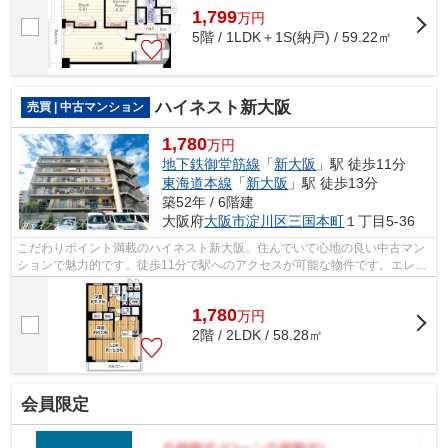
1,799
万
円
5階 / 1LDK＋1S(納戸) / 59.22㎡
ハイネスト新大阪
売買 | 中古マンション
1,780
万円
地下鉄御堂筋線
「
新大阪
」駅 徒歩11分
東海道本線
「
新大阪
」駅 徒歩13分
築52年 / 6階建
大阪府
大阪市淀川区
三国本町
１丁目5-36
こだわりポイント満載のハイネスト新大阪。住んでいて心地の良い中古マン
ションで魅力的です。徒歩11分で駅へのアクセスが可能な物件です。エレベ
ーター付きの物件です。ライフサービ...
1,780
万
円
2階 / 2LDK / 58.28㎡
会員限定