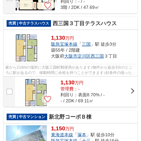
利回り：- / -
3階 / 2DK / 47.69㎡
西三国３丁目テラスハウス
売買 | 中古テラスハウス
1,130
万円
阪急宝塚本線
「
三国
」駅 徒歩3分
築55年 / 2階建
大阪府
大阪市淀川区
西三国
３丁目
家から218mの場所に大阪三国町郵便局があります♪物件から徒歩3分のとこ
ろに駅があるので、移動時間に余裕を持つことができます♪好条件の揃った前
面道路6m以上の物件をお薦めいたします...
1,130
万
円
管理費：-
利回り：表面8.70% / -
- / 2DK / 69.11㎡
新北野コーポＢ棟
売買 | 中古マンション
1,150
万円
東海道本線
「
塚本
」駅 徒歩10分
阪急宝塚本線
「
十三
」駅 徒歩15分