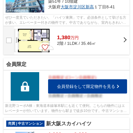
築51年 / 10階建
大阪府
大阪市淀川区
新高
１丁目8-41
ぜひ一度見ていただきたい、「ハイツ東興」です。必須条件として挙げる方
が多い、エレベーター付きの物件です。中古でありながら、室内もきれいな
一押しのマンションとなっています。...
1,380
万
円
2階 / 1LDK / 35.46㎡
会員限定
会員登録をして限定物件を見る
新北野コーポA棟：東海道本線塚本駅にも近くて便利。こちらの物件にはエ
レベーターが付いています。物件から駅まで徒歩10分です。中古マンション
なら、物件の購入もスムーズです。不動...
新大阪スカイハイツ
売買 | 中古マンション