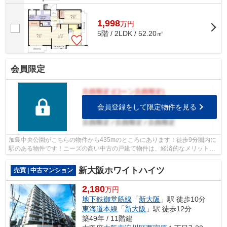
1,998
万
円
5階 / 2LDK / 52.20㎡
会員限定
会員登録をして限定物件を見る
加島中央公園がこちらの物件から435mのところにあります！徒歩9分圏内に
駅のある物件です！ニーズの高い中古の戸建て物件は、経済的なメリットも
大きいです！ライフサービスでは、沢山...
新大阪ホワイトハイツ
売買 | 中古マンション
2,180
万円
地下鉄御堂筋線
「
新大阪
」駅 徒歩10分
東海道本線
「
新大阪
」駅 徒歩12分
築49年 / 11階建