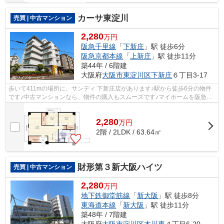
カーサ東淀川
売買 | 中古マンション
2,280
万円
阪急千里線
「
下新庄
」駅 徒歩6分
阪急京都本線
「
上新庄
」駅 徒歩11分
築44年 / 6階建
大阪府
大阪市東淀川区
下新庄
６丁目3-17
歩いて411mの場所に、サンディ 下新庄店があります♪駅から徒歩6分の物件
です♪中古マンションなら、物件の購入もスムーズです♪マイホームを阪急千
里線下新庄周辺でご購入しようとお考え...
2,280
万
円
2階 / 2LDK / 63.64㎡
財形第３新大阪ハイツ
売買 | 中古マンション
2,280
万円
地下鉄御堂筋線
「
新大阪
」駅 徒歩8分
東海道本線
「
新大阪
」駅 徒歩11分
築48年 / 7階建