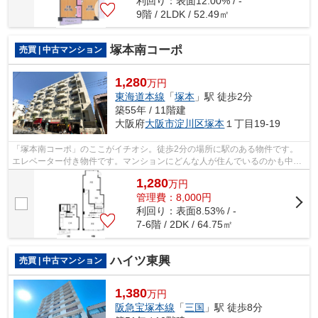
利回り：表面12.00% / -
9階 / 2LDK / 52.49㎡
塚本南コーポ
売買 | 中古マンション
1,280
万円
東海道本線
「
塚本
」駅 徒歩2分
築55年 / 11階建
大阪府
大阪市淀川区
塚本
１丁目19-19
「塚本南コーポ」のここがイチオシ。徒歩2分の場所に駅のある物件です。
エレベーター付き物件です。マンションにどんな人が住んでいるのかも中古
マンションなら事前に知れます。不動産...
1,280
万
円
管理費：8,000円
利回り：表面8.53% / -
7-6階 / 2DK / 64.75㎡
ハイツ東興
売買 | 中古マンション
1,380
万円
阪急宝塚本線
「
三国
」駅 徒歩8分