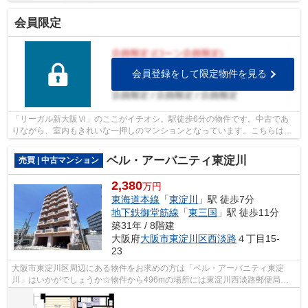
会員限定
会員登録をして限定物件を見る
「リーガル新大阪Ⅵ」のここがイチオシ。駅徒歩6分の物件です。中古であ
りながら、室内もきれいな一押しのマンションとなっています。こちらはエ
レベーター付き物件です。不動産のこと...
ベル・アーバニティ東淀川
売買 | 中古マンション
2,380
万円
東海道本線
「
東淀川
」駅 徒歩7分
地下鉄御堂筋線
「
東三国
」駅 徒歩11分
築31年 / 8階建
大阪府
大阪市東淀川区
西淡路
４丁目15-
23
大阪市東淀川区周辺にある物件をお求めの方は「ベル・アーバニティ東淀
川」はいかがでしょうか☆物件から496mの場所には東淀川西淡路郵便局が
あります☆好評の駅近物件となっており、駅...