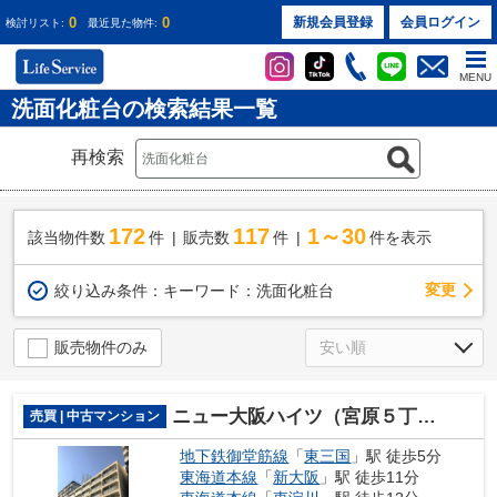
0
0
新規会員登録
会員ログイン
検討リスト:
最近見た物件:
MENU
洗面化粧台の検索結果一覧
再検索
172
117
1～30
該当物件数
件
販売数
件
件を表示
変更
絞り込み条件：
キーワード：洗面化粧台
販売物件のみ
ニュー大阪ハイツ（宮原５丁目）
売買 | 中古マンション
地下鉄御堂筋線
「
東三国
」駅 徒歩5分
東海道本線
「
新大阪
」駅 徒歩11分