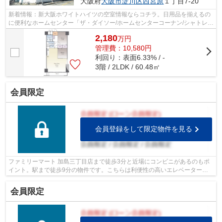
大阪府
大阪市淀川区
西宮原
１丁目7-20
新着情報：新大阪ホワイトハイツの空室情報ならコチラ。日用品を揃えるの
に便利なホームセンター「ザ・ダイソー/ホームセンターコーナン/シャトレー
ゼ」まで、477mです。エレベーター...
2,180
万
円
管理費：10,580円
利回り：表面6.33% / -
3階 / 2LDK / 60.48㎡
会員限定
会員登録をして限定物件を見る
ファミリーマート 加島三丁目店まで徒歩3分と近場にコンビニがあるのもポ
イント。駅まで徒歩9分の物件です。こちらは利便性の高いエレベーター付
きの物件です。この物件は快適な室内環...
会員限定