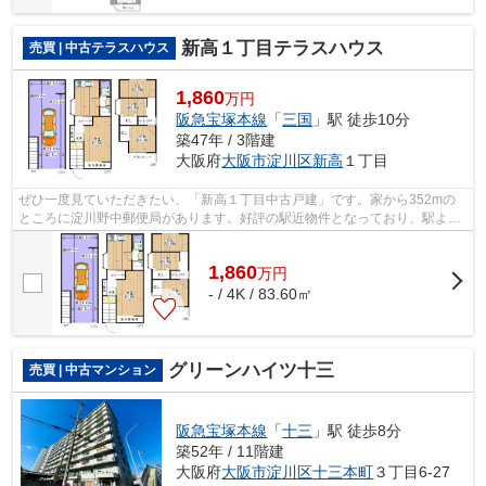
新高１丁目テラスハウス
売買 | 中古テラスハウス
1,860
万円
阪急宝塚本線
「
三国
」駅 徒歩10分
築47年 / 3階建
大阪府
大阪市淀川区
新高
１丁目
ぜひ一度見ていただきたい、「新高１丁目中古戸建」です。家から352mの
ところに淀川野中郵便局があります。好評の駅近物件となっており、駅より
徒歩10分に立地しています。周辺環境も...
1,860
万
円
- / 4K / 83.60㎡
グリーンハイツ十三
売買 | 中古マンション
阪急宝塚本線
「
十三
」駅 徒歩8分
築52年 / 11階建
大阪府
大阪市淀川区
十三本町
３丁目6-27