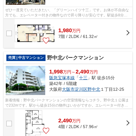
ぜひ一度見ていただきたい、「グリーンハイツ十三」です。お体が不自由な
方でも、エレベーター付きの物件なので昇り降りが安心です。駅徒歩8分の
物件です。多くの方に好評な、清潔感の...
1,980
万
円
7階 / 2LDK / 61.32㎡
野中北パークマンション
売買 | 中古マンション
1,998
2,490
万円～
万円
阪急宝塚本線
「
十三
」駅 徒歩15分
築42年 / 5階建
大阪府
大阪市淀川区
野中北
１丁目12-25
新着情報：野中北パークマンションの空室情報ならコチラ。野中北１公園ま
で232mです。駅から徒歩15分の物件はいかがですか。エレベーター付きの
物件なので、重い荷物を運ぶ時に便利で...
2,490
万
円
4階 / 2LDK / 57.96㎡