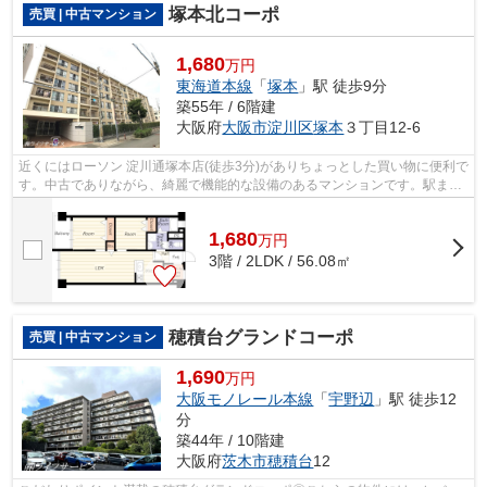
塚本北コーポ
売買 | 中古マンション
1,680
万円
東海道本線
「
塚本
」駅 徒歩9分
築55年 / 6階建
大阪府
大阪市淀川区
塚本
３丁目12-6
近くにはローソン 淀川通塚本店(徒歩3分)がありちょっとした買い物に便利で
す。中古でありながら、綺麗で機能的な設備のあるマンションです。駅まで
徒歩9分の場所にある物件です。こち...
1,680
万
円
3階 / 2LDK / 56.08㎡
穂積台グランドコーポ
売買 | 中古マンション
1,690
万円
大阪モノレール本線
「
宇野辺
」駅 徒歩12
分
築44年 / 10階建
大阪府
茨木市
穂積台
12