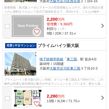
大阪府
大阪市淀川区
西宮原
２丁目6-16
新着情報：新大阪コーポビアネーズの空室情報ならコチラ。薬や日用品を買
うのに便利なウエルシア淀川三国本町店まで、362mです。こちらの物件か
ら498mのところに東淀川病院があります...
2,200
万
円
管理費：9,360円
利回り：- / -
9階 / 2DK / 37.31㎡
プライムハイツ新大阪
売買 | 中古マンション
地下鉄御堂筋線
「
東三国
」駅 徒歩4分
築48年 / 15階建
大阪府
大阪市淀川区
東三国
３丁目10-3
プライムハイツ新大阪の詳しい情報。ダイエー東三国店まで80mです。この
物件は快適な室内環境が魅力の中古マンションとなっています。駅から徒歩
4分に位置する、魅力的な駅近物件です...
2,280
万
円
13階 / 3LDK / 71.75㎡