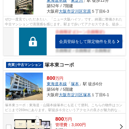
東海道本線
「
東淀川
」駅 徒歩12分
築52年 / 7階建
大阪府
大阪市淀川区
宮原
５丁目6-3
ぜひ一度見ていただきたい、「ニュー大阪ハイツ」です。綺麗に整備された
中古マンションで清潔感を感じます。駅まで歩いてアクセスできる、徒歩5
分圏内の物件です。エレベーター付きの...
会員登録をして限定物件を見る
塚本東コーポ
売買 | 中古マンション
800
万円
東海道本線
「
塚本
」駅 徒歩6分
築56年 / 5階建
大阪府
大阪市淀川区
塚本
１丁目6-1
塚本東コーポ：東海道・山陽本線塚本にも近くて便利。こちらの物件はコン
ビニまで269mにあります。駅徒歩６分というアクセスの良さが魅力的な物
件です。中古でありながら、綺麗で機能...
800
万
円
管理費：3,000円