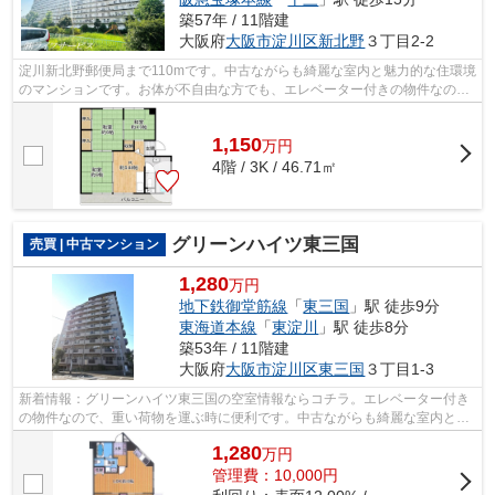
築57年 / 11階建
大阪府
大阪市淀川区
新北野
３丁目2-2
淀川新北野郵便局まで110mです。中古ながらも綺麗な室内と魅力的な住環境
のマンションです。お体が不自由な方でも、エレベーター付きの物件なので
昇り降りが安心です。駅から徒歩10分...
1,150
万
円
4階 / 3K / 46.71㎡
グリーンハイツ東三国
売買 | 中古マンション
1,280
万円
地下鉄御堂筋線
「
東三国
」駅 徒歩9分
東海道本線
「
東淀川
」駅 徒歩8分
築53年 / 11階建
大阪府
大阪市淀川区
東三国
３丁目1-3
新着情報：グリーンハイツ東三国の空室情報ならコチラ。エレベーター付き
の物件なので、重い荷物を運ぶ時に便利です。中古ながらも綺麗な室内と魅
力的な住環境のマンションです。徒歩9...
1,280
万
円
管理費：10,000円