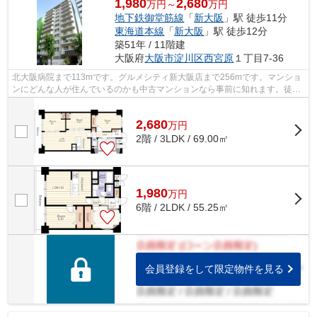
1,980
2,680
万円～
万円
地下鉄御堂筋線
「
新大阪
」駅 徒歩11分
東海道本線
「
新大阪
」駅 徒歩12分
築51年 / 11階建
大阪府
大阪市淀川区
西宮原
１丁目7-36
北大阪病院まで113mです。グルメシティ新大阪店まで256mです。マンショ
ンにどんな人が住んでいるのかも中古マンションなら事前に知れます。徒歩
11分で駅へのアクセスが可能な物件です...
2,680
万
円
2階 / 3LDK / 69.00㎡
1,980
万
円
6階 / 2LDK / 55.25㎡
会員登録をして限定物件を見る