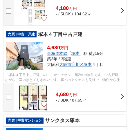
4,180
万
円
- / 5LDK / 104.62㎡
塚本４丁目中古戸建
売買 | 中古一戸建
4,680
万円
東海道本線
「
塚本
」駅 徒歩5分
築3年 / 3階建
大阪府
大阪市淀川区
塚本
４丁目
「塚本４丁目中古戸建」のここがイチオシ。築2年の物件です。中古戸建て
ながら、室内はとてもきれいです。駅へのアクセスも良好で、物件から徒歩
5分圏内に駅がございます。東海道本線...
4,680
万
円
- / 3DK / 87.65㎡
サンクタス塚本
売買 | 中古マンション