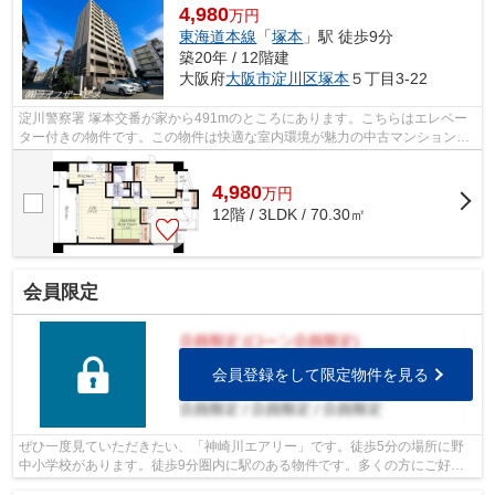
4,980
万円
東海道本線
「
塚本
」駅 徒歩9分
築20年 / 12階建
大阪府
大阪市淀川区
塚本
５丁目3-22
淀川警察署 塚本交番が家から491mのところにあります。こちらはエレベー
ター付きの物件です。この物件は快適な室内環境が魅力の中古マンションと
なっています。駅から徒歩9分圏内に立...
4,980
万
円
12階 / 3LDK / 70.30㎡
会員限定
会員登録をして限定物件を見る
ぜひ一度見ていただきたい、「神崎川エアリー」です。徒歩5分の場所に野
中小学校があります。徒歩9分圏内に駅のある物件です。多くの方にご好評
のエレベーター付き物件はこちらです。...