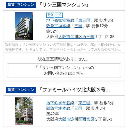
『サン三国マンション』
賃貸 | マンション
敷0
礼0
地下鉄御堂筋線
「
東三国
」駅 徒歩8分
阪急宝塚本線
「
三国
」駅 徒歩12分
築52年
大阪府
大阪市淀川区
西三国
１丁目2-35
新着情報：サン三国マンションの空室情報ならコチラ。駅から徒歩8分にあ
る物件です。セキュリティ、プライバシーもしっかりしており安心なマンシ
ョンです。2駅利用可能なマンションで...
現在空室情報がありません。
「『サン三国マンション』」への
お問い合わせはこちら
『ファミールハイツ北大阪３号棟』
賃貸 | マンション
地下鉄御堂筋線
「
東三国
」駅 徒歩8分
阪急宝塚本線
「
三国
」駅 徒歩8分
築42年
大阪府
大阪市淀川区
西宮原
３丁目3-3