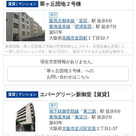
翠ヶ丘団地２号棟
賃貸 | マンション
敷0
阪急京都本線
「
富田
」駅 徒歩5分
東海道本線
「
摂津富田
」駅 徒歩7分
築57年
大阪府
高槻市
富田町
１丁目32-7
新着情報：翠ヶ丘団地２号棟の空室情報ならコチラ。共用設備も充実した、
一押しのマンションです。駅まで5分と、駅近でアクセスも良好な物件で
す。移動範囲が広がる2駅利用可能な物件...
現在空室情報がありません。
「翠ヶ丘団地２号棟」への
お問い合わせはこちら
エバーグリーン新御堂【賃貸】
賃貸 | マンション
敷0
地下鉄御堂筋線
「
東三国
」駅 徒歩5分
東海道本線
「
東淀川
」駅 徒歩2分
築43年
大阪府
大阪市淀川区
宮原
２丁目1-37