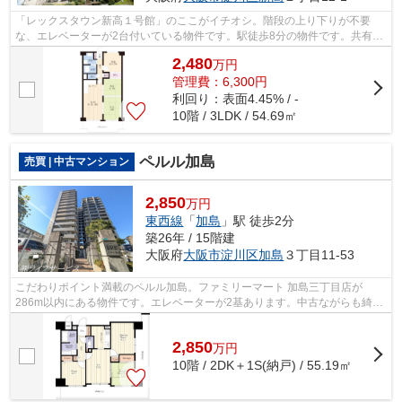
「レックスタウン新高１号館」のここがイチオシ。階段の上り下りが不要
な、エレベーターが2台付いている物件です。駅徒歩8分の物件です。共有部
分も清潔感があり、綺麗な中古マンショ...
2,480
万
円
管理費：6,300円
利回り：表面4.45% / -
10階 / 3LDK / 54.69㎡
ペルル加島
売買 | 中古マンション
2,850
万円
東西線
「
加島
」駅 徒歩2分
築26年 / 15階建
大阪府
大阪市淀川区
加島
３丁目11-53
こだわりポイント満載のペルル加島。ファミリーマート 加島三丁目店が
286m以内にある物件です。エレベーターが2基あります。中古ながらも綺麗
な室内と魅力的な住環境のマンションです...
2,850
万
円
10階 / 2DK＋1S(納戸) / 55.19㎡