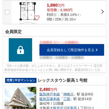
あると何かと便利な、エレベーターのある物...
1,880
万
円
管理費：6,980円
利回り：表面4.14% / -
9階 / 2DK / 35.10㎡
会員限定
会員登録をして限定物件を見る
「GSハイム新大阪」のここがイチオシ。近くにはファミリーマート 淀川宮
原店(徒歩2分)がありちょっとした買い物に便利です。駅徒歩5分という立地
が魅力的な物件です。共有部分も清潔感...
レックスタウン新高１号館
売買 | 中古マンション
2,480
万円
阪急神戸本線
「
神崎川
」駅 徒歩8分
阪急宝塚本線
「
三国
」駅 徒歩14分
築42年 / 11階建
大阪府
大阪市淀川区
新高
１丁目12-1