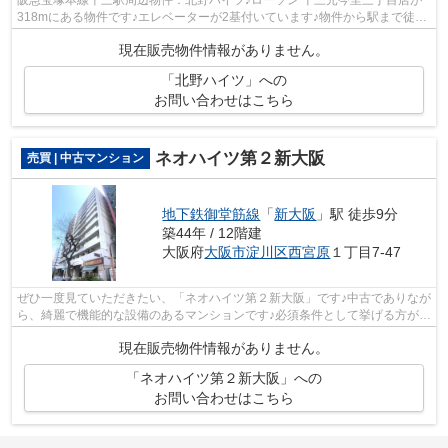
阪急宝塚本線十三駅周辺物件：北野ハイツ♪ローソン 十三元今里三丁目店が
318mにある物件です♪エレベーターが2基付いています♪物件から駅まで徒歩
10分です♪大阪市淀川区の物件探しは、...
現在販売物件情報がありません。
「北野ハイツ」への
お問い合わせはこちら
ネオハイツ第２新大阪
売買 | 中古マンション
地下鉄御堂筋線
「
新大阪
」駅 徒歩9分
築44年 / 12階建
大阪府
大阪市淀川区
西宮原
１丁目7-47
ぜひ一度見ていただきたい、「ネオハイツ第２新大阪」です♪中古でありなが
ら、綺麗で機能的な設備のあるマンションです♪必須条件として挙げる方が多
い、エレベーター付きの物件です♪駅...
現在販売物件情報がありません。
「ネオハイツ第２新大阪」への
お問い合わせはこちら