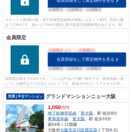
会員登録をして限定物件を見る
ネオハイツ第3新大阪：地下鉄御堂筋線新大阪駅にも近くて便利。宮原公園
まで176mです。家から274mの場所に新大阪西宮原郵便局があります。駅徒
歩10分の物件です。info@life-service-kk...
会員限定
会員登録をして限定物件を見る
加島西公園まで431mです。こちらは中古の戸建て物件です。南側道路に接
している物件なので日当たりがいいです。駅徒歩4分というアクセスの良さ
が魅力的な物件です。不動産購入について...
グランドマンションニュー大阪
売買 | 中古マンション
1,050
万円
地下鉄御堂筋線
「
新大阪
」駅 徒歩8分
東海道本線
「
新大阪
」駅 徒歩10分
築54年 / 11階建
大阪府
大阪市淀川区
西宮原
１丁目8-31