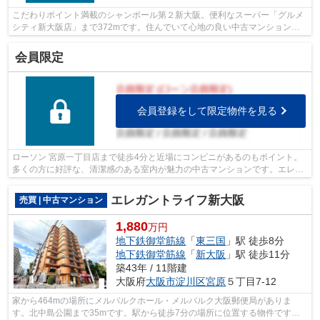
こだわりポイント満載のシャンボール第２新大阪。便利なスーパー「グルメ
シティ新大阪店」まで372mです。住んでいて心地の良い中古マンションで
魅力的です。こちらの物件はエレベータ...
会員限定
会員登録をして限定物件を見る
ローソン 宮原一丁目店まで徒歩4分と近場にコンビニがあるのもポイント。
多くの方に好評な、清潔感のある室内が魅力の中古マンションです。エレベ
ーターがある物件です。駅まで徒歩5分...
エレガントライフ新大阪
売買 | 中古マンション
1,880
万円
地下鉄御堂筋線
「
東三国
」駅 徒歩8分
地下鉄御堂筋線
「
新大阪
」駅 徒歩11分
築43年 / 11階建
大阪府
大阪市淀川区
宮原
５丁目7-12
家から464mの場所にメルパルクホール・メルパルク大阪郵便局がありま
す。北中島公園まで35mです。駅から徒歩7分の場所に位置する物件です。