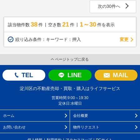
次の30件へ
38
21
1～30
該当物件数
件
空き数
件
件を表示
変更
絞り込み条件：
キーワード：押入
ページトップに戻る
TEL
LINE
MAIL
淀川区の不動産売却・買取・購入はライフサービス
営業時間:9:00～19:30
定休日:水曜日
ホーム
会社概要
お問い合わせ
物件リクエスト