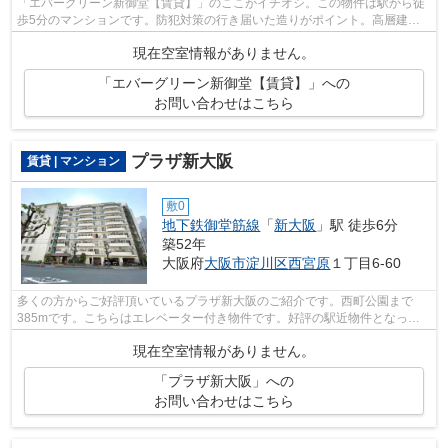
「エバーグリーン新御堂【賃貸】」のここがイチオシ。この物件は駅から徒
歩5分のマンションです。防犯対策の行き届いた造りがポイント。高層建築
がお好きな方には11階建てのこちらの物...
現在空室情報がありません。
「エバーグリーン新御堂【賃貸】」への
お問い合わせはこちら
プラザ新大阪
賃貸 | マンション
敷0
地下鉄御堂筋線
「
新大阪
」駅 徒歩6分
築52年
大阪府
大阪市淀川区
西宮原
１丁目6-60
多くの方からご好評頂いているプラザ新大阪のご紹介です。西町公園まで
385mです。こちらはエレベーター付き物件です。好評の駅近物件となって
おり、駅より徒歩6分に立地しています。大...
現在空室情報がありません。
「プラザ新大阪」への
お問い合わせはこちら