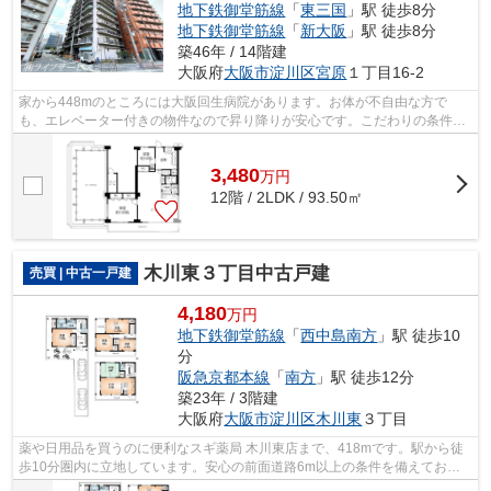
地下鉄御堂筋線
「
東三国
」駅 徒歩8分
地下鉄御堂筋線
「
新大阪
」駅 徒歩8分
築46年 / 14階建
大阪府
大阪市淀川区
宮原
１丁目16-2
家から448mのところには大阪回生病院があります。お体が不自由な方で
も、エレベーター付きの物件なので昇り降りが安心です。こだわりの条件と
して選ばれることが多い、駅徒歩4分の駅近...
3,480
万
円
12階 / 2LDK / 93.50㎡
木川東３丁目中古戸建
売買 | 中古一戸建
4,180
万円
地下鉄御堂筋線
「
西中島南方
」駅 徒歩10
分
阪急京都本線
「
南方
」駅 徒歩12分
築23年 / 3階建
大阪府
大阪市淀川区
木川東
３丁目
薬や日用品を買うのに便利なスギ薬局 木川東店まで、418mです。駅から徒
歩10分圏内に立地しています。安心の前面道路6m以上の条件を備えており
ます。中古戸建てながら、室内はとてもき...