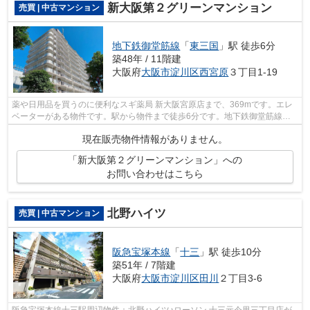
新大阪第２グリーンマンション
売買 | 中古マンション
地下鉄御堂筋線
「
東三国
」駅 徒歩6分
築48年 / 11階建
大阪府
大阪市淀川区
西宮原
３丁目1-19
薬や日用品を買うのに便利なスギ薬局 新大阪宮原店まで、369mです。エレ
ベーターがある物件です。駅から物件まで徒歩6分です。地下鉄御堂筋線東
三国近くでマイホームをお探しなら、080...
現在販売物件情報がありません。
「新大阪第２グリーンマンション」への
お問い合わせはこちら
北野ハイツ
売買 | 中古マンション
阪急宝塚本線
「
十三
」駅 徒歩10分
築51年 / 7階建
大阪府
大阪市淀川区
田川
２丁目3-6