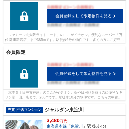
会員登録をして限定物件を見る
「ファミール北大阪ライトコート」のここがイチオシ。便利なスーパー「万
代 淀川新高店」まで385mです。駅徒歩6分の物件です。多くの方にご好評の
エレベーター付き物件はこちらです。...
会員限定
会員登録をして限定物件を見る
「塚本５丁目中古戸建」のここがイチオシ。薬や日用品を買うのに便利なキ
リン堂 田川店まで、280mです。駅徒歩10分の物件です。こちらの中古戸
建て物件は、子育ての環境としてもうっ...
ジャルダン東淀川
売買 | 中古マンション
3,480
万円
東海道本線
「
東淀川
」駅 徒歩4分