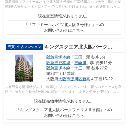
新着情報：ファミールハイツ北大阪３号棟の空室情報ならコチラ。駅から徒
歩8分の物件ならすぐにどこへでも遊びに行けますね。日々の通勤をもっと
快適なものにする、2駅利用可能な物件...
現在空室情報がありません。
「『ファミールハイツ北大阪３号棟』」への
お問い合わせはこちら
キングスクエア北大阪パークフェリスⅡ番館
売買 | 中古マンション
阪急宝塚本線
「
三国
」駅 徒歩5分
阪急神戸本線
「
神崎川
」駅 徒歩11分
阪急宝塚本線
「
十三
」駅 徒歩27分
築23年 / 14階建
大阪府
大阪市淀川区
新高
４丁目15-22
共有部分も清潔感があり、綺麗な中古マンションです。駅へのアクセスも良
好で、物件から徒歩5分圏内に駅がございます。あると何かと便利な、エレ
ベーターのある物件となっています。大...
現在販売物件情報がありません。
「キングスクエア北大阪パークフェリスⅡ番館」への
お問い合わせはこちら