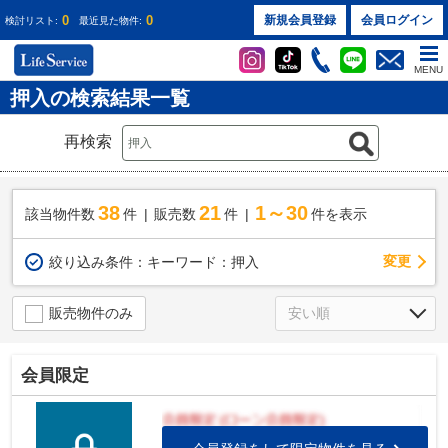
0
0
新規会員登録
会員ログイン
検討リスト:
最近見た物件:
MENU
押入の検索結果一覧
再検索
38
21
1～30
該当物件数
件
販売数
件
件を表示
変更
絞り込み条件：
キーワード：押入
販売物件のみ
会員限定