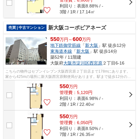
管理費：6,600円
利回り：表面8.88% / -
3階 / 1R / 17.14㎡
新大阪コーポビアネーズ
売買 | 中古マンション
550
600
万円～
万円
地下鉄御堂筋線
「
新大阪
」駅 徒歩12分
東海道本線
「
新大阪
」駅 徒歩14分
築52年 / 11階建
大阪府
大阪市淀川区
西宮原
２丁目6-16
こちらの物件はセブンイレブン大阪西宮原２丁目店まで178mにあります。
家から425mの場所に新大阪西宮原郵便局があります。駅まで徒歩12分の物
件です。エレベーターが2基あります。大阪...
550
万
円
管理費：5,120円
利回り：表面6.98% / -
2階 / 1R / 22.40㎡
550
万
円
管理費：6,050円
利回り：表面8.50% / -
7階 / 1R / 26.35㎡