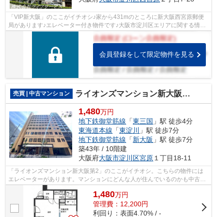
「VIP新大阪」のここがイチオシ♪家から431mのところに新大阪西宮原郵便
局があります♪エレベーター付き物件です♪大阪市淀川区エリアに関する情報
でしたら、0800-888-4730、またはinfo@l...
会員登録をして限定物件を見る
ライオンズマンション新大阪第2
売買 | 中古マンション
1,480
万円
地下鉄御堂筋線
「
東三国
」駅 徒歩4分
東海道本線
「
東淀川
」駅 徒歩7分
地下鉄御堂筋線
「
新大阪
」駅 徒歩7分
築43年 / 10階建
大阪府
大阪市淀川区
宮原
１丁目18-11
「ライオンズマンション新大阪第2」のここがイチオシ。こちらの物件には
エレベーターがあります。マンションにどんな人が住んでいるのかも中古マ
ンションなら事前に知れます。外観タイ...
1,480
万
円
管理費：12,200円
利回り：表面4.70% / -