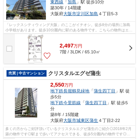
東西線
「
加島
」駅 徒歩10分
築30年 / 14階建
大阪府
大阪市淀川区
加島
４丁目5-3
「レックスシティウィング大阪」のここがイチオシ。徒歩8分の場所に加島
小学校があります。徒歩10分圏内に駅のある物件です。こちらの物件はエレ
ベーター2基付きです。大阪市淀川区エ...
2,497
万
円
7階 / 3LDK / 65.10㎡
クリスタルエグゼ蒲生
売買 | 中古マンション
2,550
万円
地下鉄長堀鶴見緑地
「
蒲生四丁目
」駅 徒
歩5分
地下鉄今里筋線
「
蒲生四丁目
」駅 徒歩5
分
築8年 / 15階建
大阪府
大阪市城東区
蒲生
４丁目2-22
多くの方からご好評頂いているクリスタルエグゼ蒲生のご紹介◎2018年2月
築の物件です◎駅まで歩いてアクセスできる、徒歩5分圏内の物件です◎こ