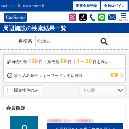
0
0
新規会員登録
会員ログイン
検討リスト:
最近見た物件:
MENU
周辺施設の検索結果一覧
再検索
139
59
1～30
該当物件数
件
販売数
件
件を表示
変更
絞り込み条件：
キーワード：周辺施設
販売物件のみ
会員限定