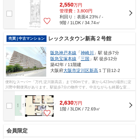
ちらの物件にはエレベーターが付いています...
2,550
万
円
管理費：3,800円
利回り：表面4.23% / -
9階 / 1LDK / 34.74㎡
レックスタウン新高２号館
売買 | 中古マンション
阪急神戸本線
「
神崎川
」駅 徒歩7分
阪急宝塚本線
「
三国
」駅 徒歩12分
築42年 / 11階建
大阪府
大阪市淀川区
新高
１丁目12-2
便利なスーパー「万代 淀川新高店」まで80mです。家から423mの場所に淀
川野中郵便局があります。駅徒歩7分の物件です。中古ながらも綺麗な室内
と魅力的な住環境のマンションです。ライ...
2,630
万
円
1階 / 3LDK / 72.69㎡
会員限定