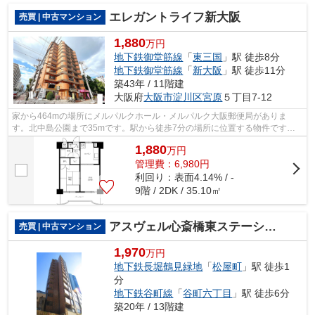
エレガントライフ新大阪
売買 | 中古マンション
1,880
万円
地下鉄御堂筋線
「
東三国
」駅 徒歩8分
地下鉄御堂筋線
「
新大阪
」駅 徒歩11分
築43年 / 11階建
大阪府
大阪市淀川区
宮原
５丁目7-12
家から464mの場所にメルパルクホール・メルパルク大阪郵便局がありま
す。北中島公園まで35mです。駅から徒歩7分の場所に位置する物件です。
あると何かと便利な、エレベーターのある物...
1,880
万
円
管理費：6,980円
利回り：表面4.14% / -
9階 / 2DK / 35.10㎡
アスヴェル心斎橋東ステーションフロント
売買 | 中古マンション
1,970
万円
地下鉄長堀鶴見緑地
「
松屋町
」駅 徒歩1
分
地下鉄谷町線
「
谷町六丁目
」駅 徒歩6分
築20年 / 13階建