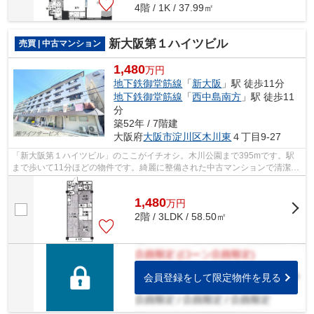
4階 / 1K / 37.99㎡
新大阪第１ハイツビル
売買 | 中古マンション
1,480
万円
地下鉄御堂筋線
「
新大阪
」駅 徒歩11分
地下鉄御堂筋線
「
西中島南方
」駅 徒歩11
分
築52年 / 7階建
大阪府
大阪市淀川区
木川東
４丁目9-27
「新大阪第１ハイツビル」のここがイチオシ。木川公園まで395mです。駅
まで歩いて11分ほどの物件です。綺麗に整備された中古マンションで清潔感
を感じます。不動産のことで悩みがある...
1,480
万
円
2階 / 3LDK / 58.50㎡
会員登録をして限定物件を見る