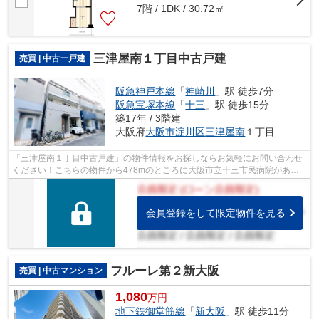
7階 / 1DK / 30.72㎡
三津屋南１丁目中古戸建
売買 | 中古一戸建
阪急神戸本線
「
神崎川
」駅 徒歩7分
阪急宝塚本線
「
十三
」駅 徒歩15分
築17年 / 3階建
大阪府
大阪市淀川区
三津屋南
１丁目
「三津屋南１丁目中古戸建」の物件情報をお探しならお気軽にお問い合わせ
ください！こちらの物件から478mのところに大阪市立十三市民病院があり
ます！好評の駅近物件となっており、駅...
会員登録をして限定物件を見る
フルーレ第２新大阪
売買 | 中古マンション
1,080
万円
地下鉄御堂筋線
「
新大阪
」駅 徒歩11分