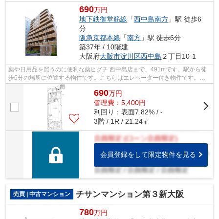
690
万円
地下鉄御堂筋線
「
西中島南方
」駅 徒歩6
分
阪急京都本線
「
南方
」駅 徒歩6分
築37年 / 10階建
大阪府
大阪市淀川区
西中島
２丁目10-1
薬や日用品を買うのに便利な薬ヒグチ 西中島店まで、491mです。駅から徒
歩6分の場所に位置する物件です。こちらはエレベーター付き物件です。綺
麗に整備された中古マンションで清潔感...
690
万
円
管理費：5,400円
利回り：表面7.82% / -
3階 / 1R / 21.24㎡
会員登録をして限定物件を見る
チサンマンション第３新大阪
売買 | 中古マンション
780
万円