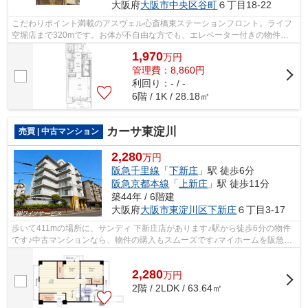
大阪府
大阪市中央区
谷町
６丁目18-22
こだわりポイント満載のアスヴェル心斎橋東ステーションフロント。ライフ
空堀店まで320mです。お体が不自由な方でも、エレベーター付きの物件な
ので昇り降りが安心です。不動産のこと...
1,970
万
円
管理費：8,860円
利回り：- / -
6階 / 1K / 28.18㎡
カーサ東淀川
売買 | 中古マンション
2,280
万円
阪急千里線
「
下新庄
」駅 徒歩6分
阪急京都本線
「
上新庄
」駅 徒歩11分
築44年 / 6階建
大阪府
大阪市東淀川区
下新庄
６丁目3-17
歩いて411mの場所に、サンディ 下新庄店があります♪駅から徒歩6分の物件
です♪中古マンションなら、物件の購入もスムーズです♪マイホームを阪急千
里線下新庄周辺でご購入しようとお考え...
2,280
万
円
2階 / 2LDK / 63.64㎡