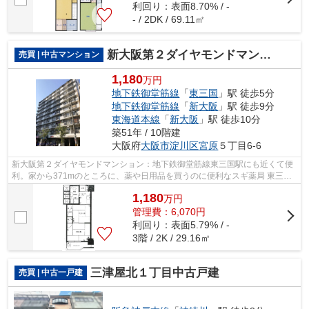
利回り：表面8.70% / -
- / 2DK / 69.11㎡
新大阪第２ダイヤモンドマンション
売買 | 中古マンション
1,180
万円
地下鉄御堂筋線
「
東三国
」駅 徒歩5分
地下鉄御堂筋線
「
新大阪
」駅 徒歩9分
東海道本線
「
新大阪
」駅 徒歩10分
築51年 / 10階建
大阪府
大阪市淀川区
宮原
５丁目6-6
新大阪第２ダイヤモンドマンション：地下鉄御堂筋線東三国駅にも近くて便
利。家から371mのところに、薬や日用品を買うのに便利なスギ薬局 東三国
駅前店があります。マンションにどんな...
1,180
万
円
管理費：6,070円
利回り：表面5.79% / -
3階 / 2K / 29.16㎡
三津屋北１丁目中古戸建
売買 | 中古一戸建