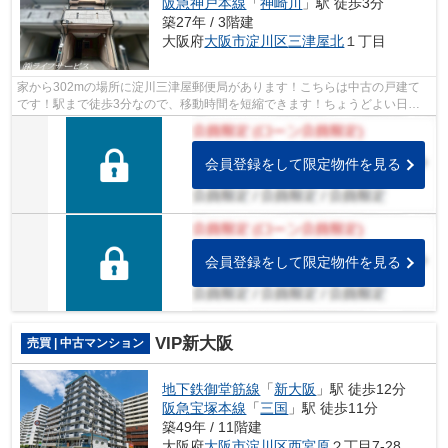
阪急神戸本線
「
神崎川
」駅 徒歩3分
築27年 / 3階建
大阪府
大阪市淀川区
三津屋北
１丁目
家から302mの場所に淀川三津屋郵便局があります！こちらは中古の戸建て
です！駅まで徒歩3分なので、移動時間を短縮できます！ちょうどよい日当
たりなのが東南側道路に面する物件です！...
会員登録をして限定物件を見る
会員登録をして限定物件を見る
VIP新大阪
売買 | 中古マンション
地下鉄御堂筋線
「
新大阪
」駅 徒歩12分
阪急宝塚本線
「
三国
」駅 徒歩11分
築49年 / 11階建
大阪府
大阪市淀川区
西宮原
２丁目7-28