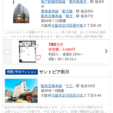
地下鉄御堂筋線
「
西中島南方
」駅 徒歩6
分
東海道本線
「
新大阪
」駅 徒歩8分
阪急京都本線
「
南方
」駅 徒歩7分
築54年 / 11階建
大阪府
大阪市淀川区
西中島
５丁目8-29
こだわりポイント満載のチサンマンション第３新大阪。歩いて434mの場所
に、グルメシティ南方店があります。家から373mの場所に西中島南方駅前
郵便局があります。駅から徒歩6分圏内に位...
780
万
円
管理費：4,680円
利回り：表面8.15% / -
4階 / 1R / 24.51㎡
サントピア田川
売買 | 中古マンション
阪急宝塚本線
「
十三
」駅 徒歩16分
築45年 / 6階建
大阪府
大阪市淀川区
田川北
２丁目3-44
徒歩7分の場所に田川小学校があります。エレベーター付きの物件なので、
上階でも上り下りが楽です。中古でありながら、綺麗で機能的な設備のある