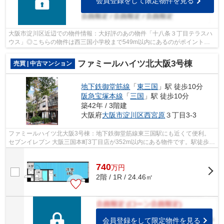
会員登録をして限定物件を見る
大阪市淀川区近辺での物件情報：大好評のあの物件「十八条３丁目テラスハ
ウス」◎こちらの物件は西三国小学校まで549m以内にあるのがポイントで
す◎こちらは中古のテラスハウス物件です◎...
ファミールハイツ北大阪3号棟
売買 | 中古マンション
地下鉄御堂筋線
「
東三国
」駅 徒歩10分
阪急宝塚本線
「
三国
」駅 徒歩10分
築42年 / 3階建
大阪府
大阪市淀川区
西宮原
３丁目3-3
ファミールハイツ北大阪3号棟：地下鉄御堂筋線東三国駅にも近くて便利。
セブンイレブン 大阪三国本町3丁目店が352m以内にある物件です。駅徒歩
10分の物件です。不動産の購入を検討中の...
740
万
円
2階 / 1R / 24.46㎡
会員登録をして限定物件を見る