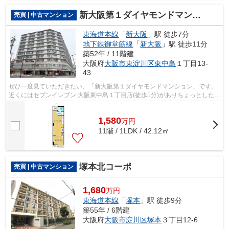
新大阪第１ダイヤモンドマンション
売買 | 中古マンション
東海道本線
「
新大阪
」駅 徒歩7分
地下鉄御堂筋線
「
新大阪
」駅 徒歩11分
築52年 / 11階建
大阪府
大阪市東淀川区
東中島
１丁目13-
43
ぜひ一度見ていただきたい、「新大阪第１ダイヤモンドマンション」です。
近くにはセブンイレブン 大阪東中島１丁目店(徒歩1分)がありちょっとした買
い物に便利です。駅まで徒歩7分の物...
1,580
万
円
11階 / 1LDK / 42.12㎡
塚本北コーポ
売買 | 中古マンション
1,680
万円
東海道本線
「
塚本
」駅 徒歩9分
築55年 / 6階建
大阪府
大阪市淀川区
塚本
３丁目12-6