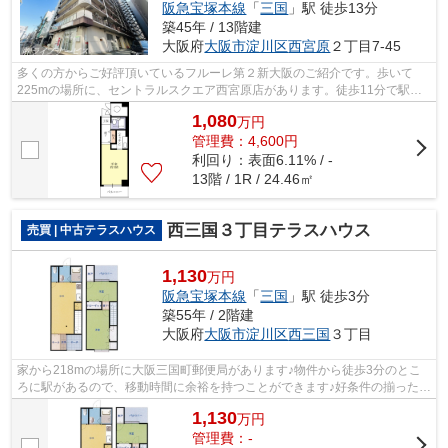
阪急宝塚本線
「
三国
」駅 徒歩13分
築45年 / 13階建
大阪府
大阪市淀川区
西宮原
２丁目7-45
多くの方からご好評頂いているフルーレ第２新大阪のご紹介です。歩いて
225mの場所に、セントラルスクエア西宮原店があります。徒歩11分で駅へ
のアクセスが可能な物件です。中古マンシ...
1,080
万
円
管理費：4,600円
利回り：表面6.11% / -
13階 / 1R / 24.46㎡
西三国３丁目テラスハウス
売買 | 中古テラスハウス
1,130
万円
阪急宝塚本線
「
三国
」駅 徒歩3分
築55年 / 2階建
大阪府
大阪市淀川区
西三国
３丁目
家から218mの場所に大阪三国町郵便局があります♪物件から徒歩3分のとこ
ろに駅があるので、移動時間に余裕を持つことができます♪好条件の揃った前
面道路6m以上の物件をお薦めいたします...
1,130
万
円
管理費：-