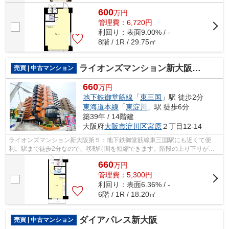
600
万
円
管理費：6,720円
利回り：表面9.00% / -
8階 / 1R / 29.75㎡
ライオンズマンション新大阪第５
売買 | 中古マンション
660
万円
地下鉄御堂筋線
「
東三国
」駅 徒歩2分
東海道本線
「
東淀川
」駅 徒歩6分
築39年 / 14階建
大阪府
大阪市淀川区
宮原
２丁目12-14
ライオンズマンション新大阪第５：地下鉄御堂筋線東三国駅にも近くて便
利。駅まで徒歩2分なので、移動時間を短縮できます。階段の上り下りが不
要な、エレベーターが2台付いている物件...
660
万
円
管理費：5,300円
利回り：表面6.36% / -
6階 / 1R / 18.20㎡
ダイアパレス新大阪
売買 | 中古マンション