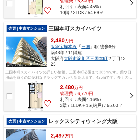
管理費：6,300円
利回り：表面4.45% / -
10階 / 3LDK / 54.69㎡
三国本町スカイハイツ
売買 | 中古マンション
2,480
万円
阪急宝塚本線
「
三国
」駅 徒歩6分
築48年 / 11階建
大阪府
大阪市淀川区
三国本町
２丁目13-
23
三国本町スカイハイツの詳しい情報。三国本町公園まで385mです。薬や日
用品を買うのに便利なドラッグアカカベ 新高店まで、425mです。多くの方
に好評な、清潔感のある室内が魅力の中古...
2,480
万
円
管理費：6,770円
利回り：表面4.16% / -
3階 / 1LDK＋1S(納戸) / 55.00㎡
レックスシティウィング大阪
売買 | 中古マンション
2,497
万円