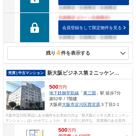
会員登録をして限定物件を見る
4
残り
件を表示する
新大阪ビジネス第２ニッケンマンション
売買 | 中古マンション
500
万円
地下鉄御堂筋線
「
東三国
」駅 徒歩7分
築52年 / 7階建
大阪府
大阪市淀川区
西宮原
３丁目2-1
大阪市淀川区周辺にある物件をお求めの方は「新大阪ビジネス第２ニッケン
マンション」はいかがでしょうか。多くの方に好評な、清潔感のある室内が
魅力の中古マンションです。徒歩7分圏...
500
万
円