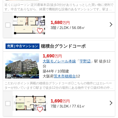
近くにはローソン 淀川通塚本店(徒歩3分)がありちょっとした買い物に便利で
す。中古でありながら、綺麗で機能的な設備のあるマンションです。駅まで
徒歩9分の場所にある物件です。こち...
1,680
万
円
3階 / 2LDK / 56.08㎡
穂積台グランドコーポ
売買 | 中古マンション
1,690
万円
大阪モノレール本線
「
宇野辺
」駅 徒歩12
分
築44年 / 10階建
大阪府
茨木市
穂積台
12
こだわりポイント満載の穂積台グランドコーポ◎こちらの物件にはエレベー
ターが付いています◎駅まで徒歩12分の場所にある物件です◎築43年の中古
マンションです◎茨木市エリアの情報を知...
1,690
万
円
7階 / 3LDK / 77.61㎡