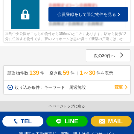
会員登録をして限定物件を見る
加島中央公園がこちらの物件から356mのところにあります。駅から徒歩12
分に位置する物件です。夢のマイホームは思い切って新築の戸建てはいかが
でしょうか。好評の新築物件なので、お...
次の30件へ
139
59
1～30
該当物件数
件
空き数
件
件を表示
変更
絞り込み条件：
キーワード：周辺施設
ページトップに戻る
TEL
LINE
MAIL