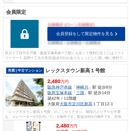
会員限定
会員登録をして限定物件を見る
田川２丁目中古戸建：阪急宝塚本線十三駅にも近くて便利◎近くにはファミ
リーマート 花岡十三元今里店(徒歩5分)がありちょっとした買い物に便利です
◎値段がお手ごろな中古戸建てはいか...
レックスタウン新高１号館
売買 | 中古マンション
2,480
万円
阪急神戸本線
「
神崎川
」駅 徒歩8分
阪急宝塚本線
「
三国
」駅 徒歩14分
築42年 / 11階建
大阪府
大阪市淀川区
新高
１丁目12-1
「レックスタウン新高１号館」のここがイチオシ。階段の上り下りが不要
な、エレベーターが2台付いている物件です。駅徒歩8分の物件です。共有部
分も清潔感があり、綺麗な中古マンショ...
2,480
万
円