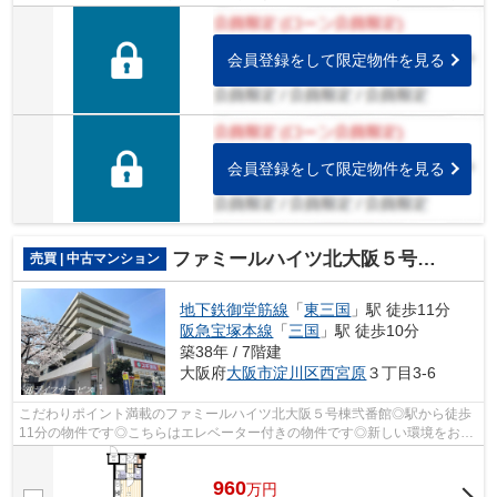
マンションです。マイホームをお求めの...
会員登録をして限定物件を見る
会員登録をして限定物件を見る
ファミールハイツ北大阪５号棟弐番館
売買 | 中古マンション
地下鉄御堂筋線
「
東三国
」駅 徒歩11分
阪急宝塚本線
「
三国
」駅 徒歩10分
築38年 / 7階建
大阪府
大阪市淀川区
西宮原
３丁目3-6
こだわりポイント満載のファミールハイツ北大阪５号棟弐番館◎駅から徒歩
11分の物件です◎こちらはエレベーター付きの物件です◎新しい環境をお求
めなら、まずは大阪市淀川区エリアから検...
960
万
円