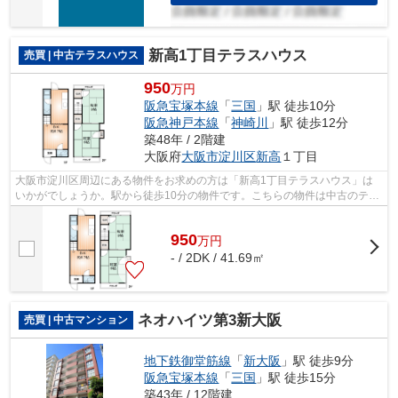
新高1丁目テラスハウス
売買 | 中古テラスハウス
950
万円
阪急宝塚本線
「
三国
」駅 徒歩10分
阪急神戸本線
「
神崎川
」駅 徒歩12分
築48年 / 2階建
大阪府
大阪市淀川区
新高
１丁目
大阪市淀川区周辺にある物件をお求めの方は「新高1丁目テラスハウス」は
いかがでしょうか。駅から徒歩10分の物件です。こちらの物件は中古のテラ
スハウスです。ライフサービスは、一戸...
950
万
円
- / 2DK / 41.69㎡
ネオハイツ第3新大阪
売買 | 中古マンション
地下鉄御堂筋線
「
新大阪
」駅 徒歩9分
阪急宝塚本線
「
三国
」駅 徒歩15分
築43年 / 12階建