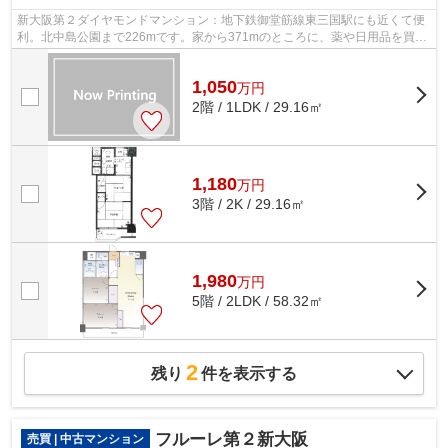
新大阪第２ダイヤモンドマンション：地下鉄御堂筋線東三国駅にも近くて便
利。北中島公園まで226mです。家から371mのところに、薬や日用品を買う
のに便利なスギ薬局 東三国駅前店があり...
1,050
万
円
2階 / 1LDK / 29.16㎡
1,180
万
円
3階 / 2K / 29.16㎡
1,980
万
円
5階 / 2LDK / 58.32㎡
2
残り
件を表示する
フルーレ第２新大阪
売買 | 中古マンション