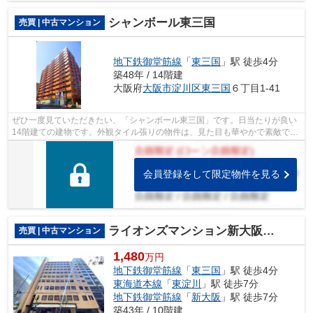
です。一戸建ての情報はもちろん、地域...
シャンボール東三国
売買 | 中古マンション
地下鉄御堂筋線
「
東三国
」駅 徒歩4分
築48年 / 14階建
大阪府
大阪市淀川区
東三国
６丁目1-41
ぜひ一度見ていただきたい、「シャンボール東三国」です。日当たりが良い
14階建ての建物です。外観タイル張りの物件は、見た目も華やかで素敵で
す。多くの方に好評の、駅から徒歩4分に...
会員登録をして限定物件を見る
ライオンズマンション新大阪第2
売買 | 中古マンション
1,480
万円
地下鉄御堂筋線
「
東三国
」駅 徒歩4分
東海道本線
「
東淀川
」駅 徒歩7分
地下鉄御堂筋線
「
新大阪
」駅 徒歩7分
築43年 / 10階建