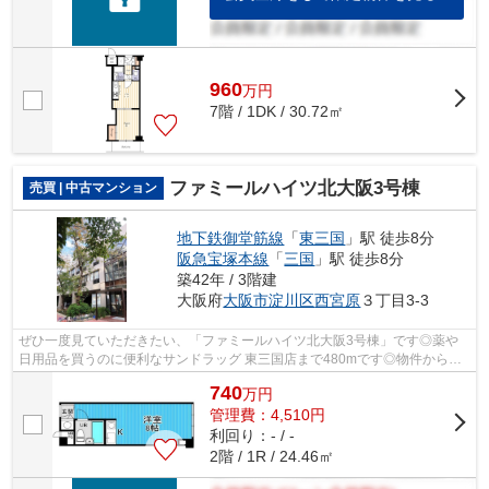
960
万
円
7階 / 1DK / 30.72㎡
ファミールハイツ北大阪3号棟
売買 | 中古マンション
地下鉄御堂筋線
「
東三国
」駅 徒歩8分
阪急宝塚本線
「
三国
」駅 徒歩8分
築42年 / 3階建
大阪府
大阪市淀川区
西宮原
３丁目3-3
ぜひ一度見ていただきたい、「ファミールハイツ北大阪3号棟」です◎薬や
日用品を買うのに便利なサンドラッグ 東三国店まで480mです◎物件から駅
まで徒歩8分です◎共有部分も清潔感があり...
740
万
円
管理費：4,510円
利回り：- / -
2階 / 1R / 24.46㎡