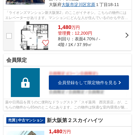
大阪府
大阪市淀川区
宮原
１丁目18-11
「ライオンズマンション新大阪第2」のここがイチオシ。こちらの物件には
エレベーターがあります。マンションにどんな人が住んでいるのかも中古マ
ンションなら事前に知れます。外観タイ...
1,480
万
円
管理費：12,200円
利回り：表面4.70% / -
4階 / 1K / 37.99㎡
会員限定
会員登録をして限定物件を見る
薬や日用品を買うのに便利なドラッグストア「スギ薬局 西宮原店」が、こ
ちらの物件から65mのところにあります。この物件は快適な室内環境が魅力
の中古マンションとなっています。エレ...
新大阪第２スカイハイツ
売買 | 中古マンション
1,480
万円