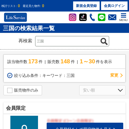
0
0
新規会員登録
会員ログイン
検討リスト:
最近見た物件:
MENU
三国の検索結果一覧
再検索
173
148
1～30
該当物件数
件
販売数
件
件を表示
変更
絞り込み条件：
キーワード：三国
販売物件のみ
会員限定