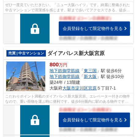
ぜひ一度見ていただきたい、「ニュー大阪ハイツ」です。綺麗に整備された
中古マンションで清潔感を感じます。駅まで歩いてアクセスできる、徒歩5
分圏内の物件です。エレベーター付きの...
会員登録をして限定物件を見る
ダイアパレス新大阪宮原
売買 | 中古マンション
800
万円
地下鉄御堂筋線
「
東三国
」駅 徒歩6分
地下鉄御堂筋線
「
新大阪
」駅 徒歩10分
築24年 / 13階建
大阪府
大阪市淀川区
宮原
５丁目7-1
こだわりポイント満載のダイアパレス新大阪宮原。エレベーター付きの物件
なので、重い荷物を運ぶ時に便利です。徒歩6分圏内に駅のある物件です。
築22年の中古マンションです。住民から...
会員登録をして限定物件を見る