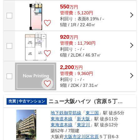
ます。駅から少し離れた、駅徒歩12分の...
550
万
円
管理費：5,120円
利回り：表面8.19% / -
5階 / 1R / 22.40㎡
920
万
円
管理費：11,790円
利回り：- / -
6階 / 2LDK / 46.97㎡
2,200
万
円
管理費：9,360円
利回り：- / -
9階 / 2DK / 37.31㎡
ニュー大阪ハイツ（宮原５丁目）
売買 | 中古マンション
地下鉄御堂筋線
「
東三国
」駅 徒歩5分
東海道本線
「
新大阪
」駅 徒歩11分
東海道本線
「
東淀川
」駅 徒歩12分
築52年 / 7階建
大阪府
大阪市淀川区
宮原
５丁目6-3