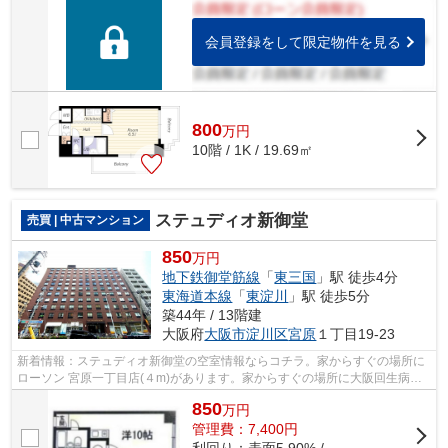
会員登録をして限定物件を見る
800
万
円
10階 / 1K / 19.69㎡
ステュディオ新御堂
売買 | 中古マンション
850
万円
地下鉄御堂筋線
「
東三国
」駅 徒歩4分
東海道本線
「
東淀川
」駅 徒歩5分
築44年 / 13階建
大阪府
大阪市淀川区
宮原
１丁目19-23
新着情報：ステュディオ新御堂の空室情報ならコチラ。家からすぐの場所に
ローソン 宮原一丁目店(４m)があります。家からすぐの場所に大阪回生病院
(302m)があり、病気や怪我の時でも安...
850
万
円
管理費：7,400円
利回り：表面5.90% / -