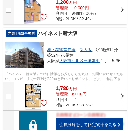
1,280
万
円
管理費：10,000円
利回り：表面12.00% / -
9階 / 2LDK / 52.49㎡
ハイネスト新大阪
売買 | 店舗事務所
地下鉄御堂筋線
「
新大阪
」駅 徒歩12分
築52年 / 6階建
大阪府
大阪市淀川区
三国本町
１丁目5-36
「ハイネスト新大阪」の物件情報をお探しならお気軽にお問い合わせくださ
い。 コンビニまでの距離が320ｍと近いのもポイント。 ぜひ、ご検討下さ
い。
1,780
万
円
管理費：8,000円
利回り：- / -
2階 / 2LDK / 58.28㎡
会員登録をして限定物件を見る