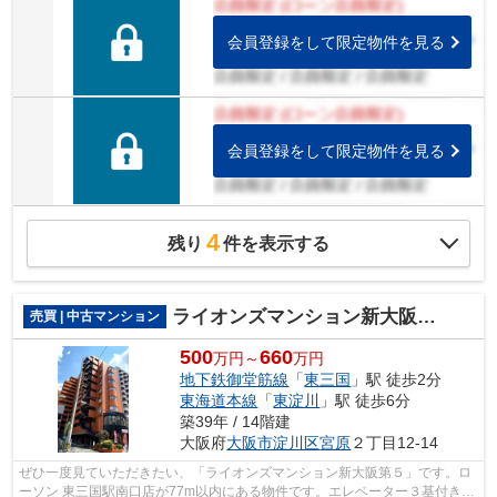
会員登録をして限定物件を見る
会員登録をして限定物件を見る
4
残り
件を表示する
ライオンズマンション新大阪第５
売買 | 中古マンション
500
660
万円～
万円
地下鉄御堂筋線
「
東三国
」駅 徒歩2分
東海道本線
「
東淀川
」駅 徒歩6分
築39年 / 14階建
大阪府
大阪市淀川区
宮原
２丁目12-14
ぜひ一度見ていただきたい、「ライオンズマンション新大阪第５」です。ロ
ーソン 東三国駅南口店が77m以内にある物件です。エレベーター３基付きの