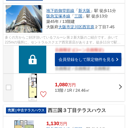
地下鉄御堂筋線
「
新大阪
」駅 徒歩11分
阪急宝塚本線
「
三国
」駅 徒歩13分
築45年 / 13階建
大阪府
大阪市淀川区
西宮原
２丁目7-45
多くの方からご好評頂いているフルーレ第２新大阪のご紹介です。歩いて
225mの場所に、セントラルスクエア西宮原店があります。徒歩11分で駅へ
のアクセスが可能な物件です。中古マンシ...
会員登録をして限定物件を見る
1,080
万
円
13階 / 1R / 24.46㎡
西三国３丁目テラスハウス
売買 | 中古テラスハウス
1,130
万円