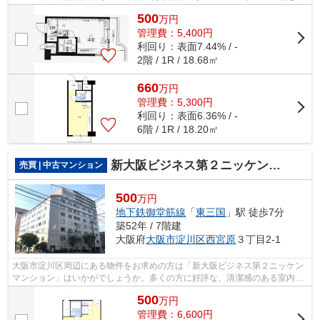
マンションなので、楽に上り下りでき...
500
万
円
管理費：5,400円
利回り：表面7.44% / -
2階 / 1R / 18.68㎡
660
万
円
管理費：5,300円
利回り：表面6.36% / -
6階 / 1R / 18.20㎡
新大阪ビジネス第２ニッケンマンション
売買 | 中古マンション
500
万円
地下鉄御堂筋線
「
東三国
」駅 徒歩7分
築52年 / 7階建
大阪府
大阪市淀川区
西宮原
３丁目2-1
大阪市淀川区周辺にある物件をお求めの方は「新大阪ビジネス第２ニッケン
マンション」はいかがでしょうか。多くの方に好評な、清潔感のある室内が
魅力の中古マンションです。徒歩7分圏...
500
万
円
管理費：6,600円