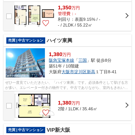
から徒歩5分の物件がおすすめです♪お洒落...
1,350
万
円
管理費：-
利回り：表面9.15% / -
- / 2LDK / 55.22㎡
ハイツ東興
売買 | 中古マンション
1,380
万円
阪急宝塚本線
「
三国
」駅 徒歩8分
築51年 / 10階建
大阪府
大阪市淀川区
新高
１丁目8-41
ぜひ一度見ていただきたい、「ハイツ東興」です。必須条件として挙げる方
が多い、エレベーター付きの物件です。中古でありながら、室内もきれいな
一押しのマンションとなっています。...
1,380
万
円
2階 / 1LDK / 35.46㎡
VIP新大阪
売買 | 中古マンション