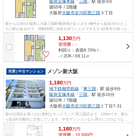
阪急宝塚本線
「
三国
」駅 徒歩3分
築55年 / 2階建
大阪府
大阪市淀川区
西三国
３丁目
家から218mの場所に大阪三国町郵便局があります♪物件から徒歩3分のとこ
ろに駅があるので、移動時間に余裕を持つことができます♪好条件の揃った前
面道路6m以上の物件をお薦めいたします...
1,130
万
円
管理費：-
利回り：表面8.70% / -
- / 2DK / 69.11㎡
メゾン新大阪
売買 | 中古マンション
1,180
万円
地下鉄御堂筋線
「
東三国
」駅 徒歩9分
阪急宝塚本線
「
三国
」駅 徒歩15分
築52年 / 7階建
大阪府
大阪市淀川区
西三国
１丁目7-31
薬や日用品を買うのに便利なサンドラッグ 西三国店まで、106mです。駅か
ら徒歩6分圏内に立地しています。中古マンションなら周りにどのような人
が住んでいるかも知ることができます。...
1,180
万
円
管理費：10,500円