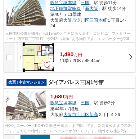
阪急宝塚本線
「
三国
」駅 徒歩11分
地下鉄御堂筋線
「
新大阪
」駅 徒歩14分
築48年 / 11階建
大阪府
大阪市淀川区
三国本町
１丁目14-
24
三国本町公園が物件から219mのところにあります。コンビニ「ファミリー
マート 西宮原二丁目店」が242m以内にある物件です。エレベーターが2基あ
ります。共有部分も清潔感があり、綺麗...
1,480
万
円
11階 / 2DK / 45.44㎡
ダイアパレス三国1号館
売買 | 中古マンション
1,680
万円
阪急宝塚本線
「
三国
」駅 徒歩2分
築44年 / 7階建
大阪府
大阪市淀川区
新高
３丁目4-26
便利なスーパー「KOHYO 阪急三国店」まで95mです。新高東公園まで212m
です。こちらの物件にはエレベーターが付いています。物件から徒歩2分の
場所に駅があれば便利ですね。大阪市淀川...