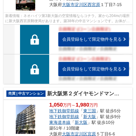
大阪府
大阪市淀川区
西宮原
１丁目7-15
新着情報：ネオハイツ第3新大阪の空室情報ならコチラ。家から204mの場所
に新大阪西宮原郵便局があります。築38年の中古マンションです。お体が不
自由な方でも、エレベーター付きの物件...
会員登録をして限定物件を見る
会員登録をして限定物件を見る
新大阪第２ダイヤモンドマンション
売買 | 中古マンション
1,050
1,980
万円～
万円
地下鉄御堂筋線
「
東三国
」駅 徒歩5分
地下鉄御堂筋線
「
新大阪
」駅 徒歩9分
東海道本線
「
新大阪
」駅 徒歩10分
築51年 / 10階建
大阪府
大阪市淀川区
宮原
５丁目6-6