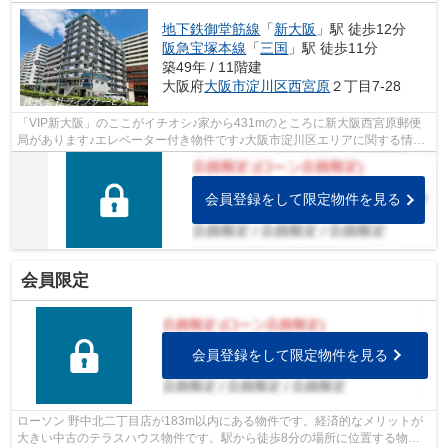
地下鉄御堂筋線
「
新大阪
」駅 徒歩12分
阪急宝塚本線
「
三国
」駅 徒歩11分
築49年 / 11階建
大阪府
大阪市淀川区
西宮原
２丁目7-28
「VIP新大阪」のここがイチオシ♪家から431mのところに新大阪西宮原郵便
局があります♪エレベーター付き物件です♪大阪市淀川区エリアに関する情報
でしたら、0800-888-4730、またはinfo@l...
会員登録をして限定物件を見る
会員限定
会員登録をして限定物件を見る
ローソン 野中北二丁目店が183m以内にある物件です。経済的なメリットが
大きい中古のテラスハウス物件です。駅から徒歩8分の場所に位置する物件