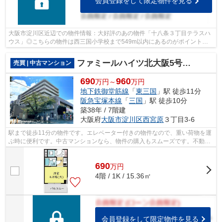
会員登録をして限定物件を見る
大阪市淀川区近辺での物件情報：大好評のあの物件「十八条３丁目テラスハ
ウス」◎こちらの物件は西三国小学校まで549m以内にあるのがポイントで
す◎こちらは中古のテラスハウス物件です◎...
ファミールハイツ北大阪5号棟弐番館
売買 | 中古マンション
690
960
万円～
万円
地下鉄御堂筋線
「
東三国
」駅 徒歩11分
阪急宝塚本線
「
三国
」駅 徒歩10分
築38年 / 7階建
大阪府
大阪市淀川区
西宮原
３丁目3-6
駅まで徒歩11分の物件です。エレベーター付きの物件なので、重い荷物を運
ぶ時に便利です。中古マンションなら、物件の購入もスムーズです。不動産
のことで悩みがあるなら、ライフサー...
690
万
円
4階 / 1K / 15.36㎡
会員登録をして限定物件を見る