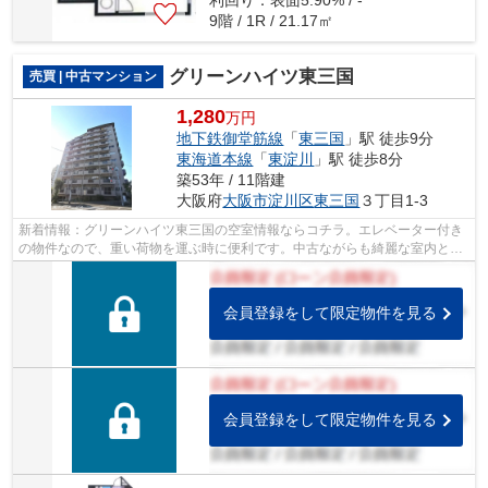
9階 / 1R / 21.17㎡
グリーンハイツ東三国
売買 | 中古マンション
1,280
万円
地下鉄御堂筋線
「
東三国
」駅 徒歩9分
東海道本線
「
東淀川
」駅 徒歩8分
築53年 / 11階建
大阪府
大阪市淀川区
東三国
３丁目1-3
新着情報：グリーンハイツ東三国の空室情報ならコチラ。エレベーター付き
の物件なので、重い荷物を運ぶ時に便利です。中古ながらも綺麗な室内と魅
力的な住環境のマンションです。徒歩9...
会員登録をして限定物件を見る
会員登録をして限定物件を見る