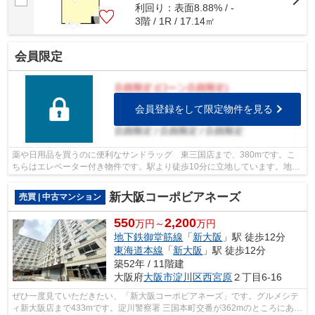
利回り：表面8.88% / -
3階 / 1R / 17.14㎡
会員限定
会員登録をして限定物件を見る
薬や日用品を買うのに便利なサンドラッグ 東三国店まで、380mです。こ
ちらはエレベーター付き物件です。駅より徒歩10分に立地しています。地下
鉄御堂筋線東三国近くなら、アクセスが...
新大阪コーポビアネーズ
売買 | 中古マンション
550
2,200
万円～
万円
地下鉄御堂筋線
「
新大阪
」駅 徒歩12分
東海道本線
「
新大阪
」駅 徒歩12分
築52年 / 11階建
大阪府
大阪市淀川区
西宮原
２丁目6-16
ぜひ一度見ていただきたい、「新大阪コーポビアネーズ」です。グルメシテ
ィ新大阪店まで433mです。淀川警察署 三国本町交番が362mのところにあり