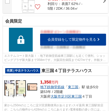
利回り：表面7.62% / -
5階 / 2DK / 36.04㎡
会員限定
会員登録をして限定物件を見る
エステムコート新大阪Ⅰ：地下鉄御堂筋線東三国駅にも近くて便利。ショッ
ピングプラザ新大阪まで358mです。大阪回生病院まで427mです。外観タイ
ル張りは、汚れが付きにくいのでいつまで...
東三国４丁目テラスハウス
売買 | 中古テラスハウス
1,350
万円
地下鉄御堂筋線
「
東三国
」駅 徒歩5分
築53年 / 2階建
大阪府
大阪市淀川区
東三国
４丁目
家から250mのところに淀川宮原郵便局があります♪スギ薬局 東三国駅前店
が、こちらの物件から428mのところにあります♪電車移動の多い方には、駅