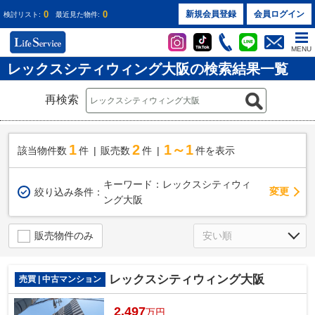
0
0
新規会員登録
会員ログイン
検討リスト:
最近見た物件:
MENU
レックスシティウィング大阪の検索結果一覧
再検索
1
2
1～1
該当物件数
件
販売数
件
件を表示
キーワード：レックスシティウィ
変更
絞り込み条件：
ング大阪
販売物件のみ
レックスシティウィング大阪
売買 | 中古マンション
2,497
万円