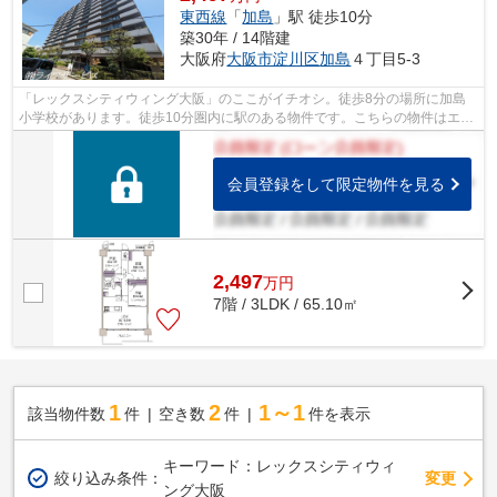
東西線
「
加島
」駅 徒歩10分
築30年 / 14階建
大阪府
大阪市淀川区
加島
４丁目5-3
「レックスシティウィング大阪」のここがイチオシ。徒歩8分の場所に加島
小学校があります。徒歩10分圏内に駅のある物件です。こちらの物件はエレ
ベーター2基付きです。大阪市淀川区エ...
会員登録をして限定物件を見る
2,497
万
円
7階 / 3LDK / 65.10㎡
1
2
1～1
該当物件数
件
空き数
件
件を表示
キーワード：レックスシティウィ
変更
絞り込み条件：
ング大阪