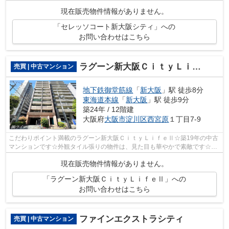
物件！こだわりの条件として選ばれる...
現在販売物件情報がありません。
「セレッソコート新大阪シティ」への
お問い合わせはこちら
ラグーン新大阪ＣｉｔｙＬｉｆｅⅡ
売買 | 中古マンション
地下鉄御堂筋線
「
新大阪
」駅 徒歩8分
東海道本線
「
新大阪
」駅 徒歩9分
築24年 / 12階建
大阪府
大阪市淀川区
西宮原
１丁目7-9
こだわりポイント満載のラグーン新大阪ＣｉｔｙＬｉｆｅⅡ☆築19年の中古
マンションです☆外観タイル張りの物件は、見た目も華やかで素敵です☆駅
から徒歩8分の位置にある物件です☆当社オ...
現在販売物件情報がありません。
「ラグーン新大阪ＣｉｔｙＬｉｆｅⅡ」への
お問い合わせはこちら
ファインエクストラシティ
売買 | 中古マンション