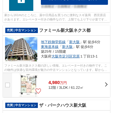
家から161mのところに、薬や日用品を買うのに便利なスギ薬局 西宮原店
があります。エレベーター付きの物件なので、上階でも上り下りが楽です。
不動産のことで悩みがあるなら、ライフ...
ファミール新大阪ネクス都
売買 | 中古マンション
地下鉄御堂筋線
「
新大阪
」駅 徒歩6分
東海道本線
「
新大阪
」駅 徒歩6分
築25年 / 15階建
大阪府
大阪市淀川区
宮原
１丁目13-1
ファミール新大阪ネクス都の詳しい情報。エレベーター付きの物件です。こ
の物件は快適な室内環境が魅力の中古マンションとなっています。駅から徒
歩6分の物件です。当社は大阪市淀川区...
4,980
万
円
12階 / 3LDK / 61.22㎡
ザ・パークハウス新大阪
売買 | 中古マンション