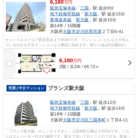
6,180
万円
阪急宝塚本線
「
三国
」駅 徒歩9分
地下鉄御堂筋線
「
新大阪
」駅 徒歩15分
東海道本線
「
新大阪
」駅 徒歩15分
築14年 / 15階建
大阪府
大阪市淀川区
西宮原
２丁目6-41
セントラルスクエア西宮原店まで463mです。マンションにどんな人が住ん
でいるのかも中古マンションなら事前に知れます。駅から徒歩9分圏内の物
件です。エレベーターが2基ある物件です...
6,180
万
円
2階 / 3LDK / 66.72㎡
ブランズ新大阪
売買 | 中古マンション
阪急宝塚本線
「
三国
」駅 徒歩12分
地下鉄御堂筋線
「
新大阪
」駅 徒歩14分
築18年 / 15階建
大阪府
大阪市淀川区
三国本町
１丁目4-11
「ブランズ新大阪」のここがイチオシ。三国本町公園まで305mです。こち
らはエレベーター付きの物件です。駅まで歩いて行くことのできる、駅徒歩