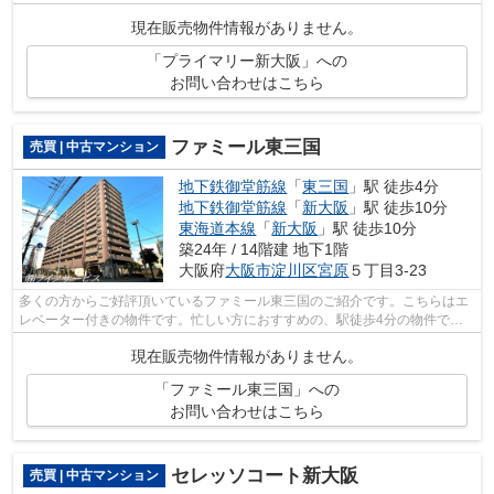
ンなら、物件の購入もスムーズです。不...
現在販売物件情報がありません。
「プライマリー新大阪」への
お問い合わせはこちら
ファミール東三国
売買 | 中古マンション
地下鉄御堂筋線
「
東三国
」駅 徒歩4分
地下鉄御堂筋線
「
新大阪
」駅 徒歩10分
東海道本線
「
新大阪
」駅 徒歩10分
築24年 / 14階建 地下1階
大阪府
大阪市淀川区
宮原
５丁目3-23
多くの方からご好評頂いているファミール東三国のご紹介です。こちらはエ
レベーター付きの物件です。忙しい方におすすめの、駅徒歩4分の物件で
す。中古でありながら、綺麗で機能的な設...
現在販売物件情報がありません。
「ファミール東三国」への
お問い合わせはこちら
セレッソコート新大阪
売買 | 中古マンション