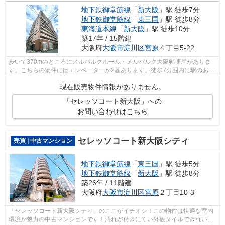
地下鉄御堂筋線
「
新大阪
」駅 徒歩7分
地下鉄御堂筋線
「
東三国
」駅 徒歩8分
東海道本線
「
新大阪
」駅 徒歩10分
築17年 / 15階建
大阪府
大阪市淀川区
宮原
４丁目5-22
歩いて370mのところにメルパルクホール・メルパルク大阪郵便局がありま
す。こちらの物件にはエレベーターが2基あります。徒歩7分圏内に駅のある
物件です。0800-888-4730にお電話か、in...
現在販売物件情報がありません。
「セレッソコート新大阪」への
お問い合わせはこちら
セレッソコート新大阪シティ
売買 | 中古マンション
地下鉄御堂筋線
「
東三国
」駅 徒歩5分
地下鉄御堂筋線
「
新大阪
」駅 徒歩8分
築26年 / 11階建
大阪府
大阪市淀川区
宮原
２丁目10-3
「セレッソコート新大阪シティ」のここがイチオシ！この物件は快適な室内
環境が魅力の中古マンションです！汚れが付きにくい外観タイルできれいな