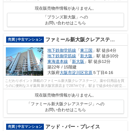
12分の物件です。大阪市淀川区に関する...
現在販売物件情報がありません。
「ブランズ新大阪」への
お問い合わせはこちら
ファミール新大阪クレアステージ
売買 | 中古マンション
地下鉄御堂筋線
「
東三国
」駅 徒歩4分
地下鉄御堂筋線
「
新大阪
」駅 徒歩10分
東海道本線
「
新大阪
」駅 徒歩12分
築22年 / 15階建
大阪府
大阪市淀川区
宮原
５丁目4-16
こだわりポイント満載のファミール新大阪クレアステージ。薬や日用品を買
うのに便利なスギ薬局 新大阪宮原店まで287mです。駅まで徒歩4分の好立地
です。中古ながらも綺麗な室内と魅力...
現在販売物件情報がありません。
「ファミール新大阪クレアステージ」への
お問い合わせはこちら
アッド・パー・プレイス
売買 | 中古マンション