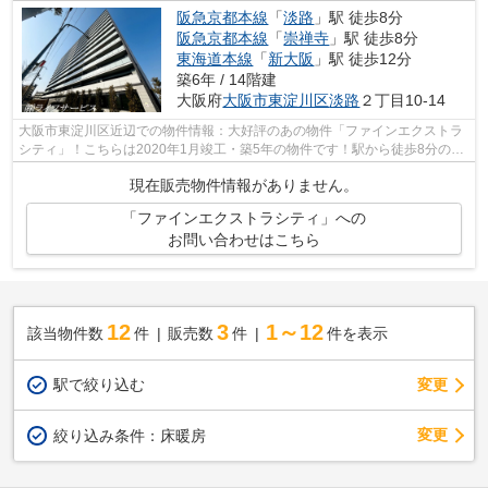
阪急京都本線
「
淡路
」駅 徒歩8分
阪急京都本線
「
崇禅寺
」駅 徒歩8分
東海道本線
「
新大阪
」駅 徒歩12分
築6年 / 14階建
大阪府
大阪市東淀川区
淡路
２丁目10-14
大阪市東淀川区近辺での物件情報：大好評のあの物件「ファインエクストラ
シティ」！こちらは2020年1月竣工・築5年の物件です！駅から徒歩8分の場
所に位置する物件です！中古でありなが...
現在販売物件情報がありません。
「ファインエクストラシティ」への
お問い合わせはこちら
12
3
1～12
該当物件数
件
販売数
件
件を表示
駅で絞り込む
変更
変更
絞り込み条件：
床暖房