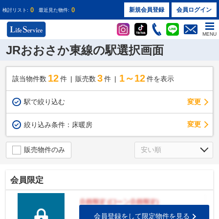
0
0
新規会員登録
会員ログイン
検討リスト:
最近見た物件:
MENU
JRおおさか東線の駅選択画面
12
3
1～12
該当物件数
件
販売数
件
件を表示
駅で絞り込む
変更
変更
絞り込み条件：
床暖房
販売物件のみ
会員限定
会員登録をして限定物件を見る