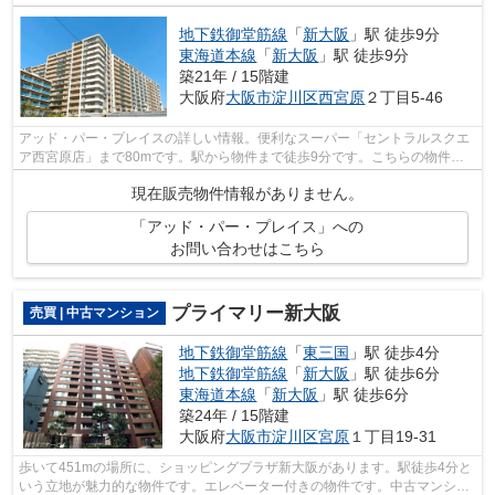
地下鉄御堂筋線
「
新大阪
」駅 徒歩9分
東海道本線
「
新大阪
」駅 徒歩9分
築21年 / 15階建
大阪府
大阪市淀川区
西宮原
２丁目5-46
アッド・パー・プレイスの詳しい情報。便利なスーパー「セントラルスクエ
ア西宮原店」まで80mです。駅から物件まで徒歩9分です。こちらの物件に
はエレベーターが2基あります。地下鉄御...
現在販売物件情報がありません。
「アッド・パー・プレイス」への
お問い合わせはこちら
プライマリー新大阪
売買 | 中古マンション
地下鉄御堂筋線
「
東三国
」駅 徒歩4分
地下鉄御堂筋線
「
新大阪
」駅 徒歩6分
東海道本線
「
新大阪
」駅 徒歩6分
築24年 / 15階建
大阪府
大阪市淀川区
宮原
１丁目19-31
歩いて451mの場所に、ショッピングプラザ新大阪があります。駅徒歩4分と
いう立地が魅力的な物件です。エレベーター付きの物件です。中古マンショ