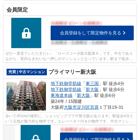
会員限定
会員登録をして限定物件を見る
ぜひ一度見ていただきたい、「ローズコーポ新大阪第６」です。中古であり
ながら、室内もきれいな一押しのマンションとなっています。駅まで徒歩4
分の物件です。昇り降りが楽になるエレ...
プライマリー新大阪
売買 | 中古マンション
地下鉄御堂筋線
「
東三国
」駅 徒歩4分
地下鉄御堂筋線
「
新大阪
」駅 徒歩6分
東海道本線
「
新大阪
」駅 徒歩6分
築24年 / 15階建
大阪府
大阪市淀川区
宮原
１丁目19-31
歩いて451mの場所に、ショッピングプラザ新大阪があります。駅徒歩4分と
いう立地が魅力的な物件です。エレベーター付きの物件です。中古マンショ
ンなら、物件の購入もスムーズです。不...
会員登録をして限定物件を見る