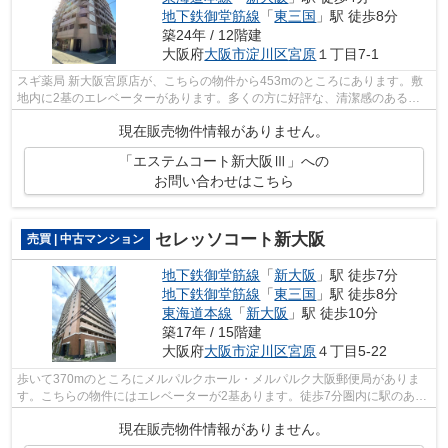
地下鉄御堂筋線
「
東三国
」駅 徒歩8分
築24年 / 12階建
大阪府
大阪市淀川区
宮原
１丁目7-1
スギ薬局 新大阪宮原店が、こちらの物件から453mのところにあります。敷
地内に2基のエレベーターがあります。多くの方に好評な、清潔感のある室
内が魅力の中古マンションです。徒歩4分...
現在販売物件情報がありません。
「エステムコート新大阪Ⅲ」への
お問い合わせはこちら
セレッソコート新大阪
売買 | 中古マンション
地下鉄御堂筋線
「
新大阪
」駅 徒歩7分
地下鉄御堂筋線
「
東三国
」駅 徒歩8分
東海道本線
「
新大阪
」駅 徒歩10分
築17年 / 15階建
大阪府
大阪市淀川区
宮原
４丁目5-22
歩いて370mのところにメルパルクホール・メルパルク大阪郵便局がありま
す。こちらの物件にはエレベーターが2基あります。徒歩7分圏内に駅のある
物件です。0800-888-4730にお電話か、in...
現在販売物件情報がありません。