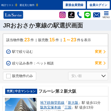
0
0
新規会員登録
会員ログイン
検討リスト:
最近見た物件:
MENU
JRおおさか東線の駅選択画面
23
15
1～23
該当物件数
件
販売数
件
件を表示
駅で絞り込む
変更
変更
絞り込み条件：
ペット相談
販売物件のみ
フルーレ第２新大阪
売買 | 中古マンション
地下鉄御堂筋線
「
新大阪
」駅 徒歩11分
阪急宝塚本線
「
三国
」駅 徒歩13分