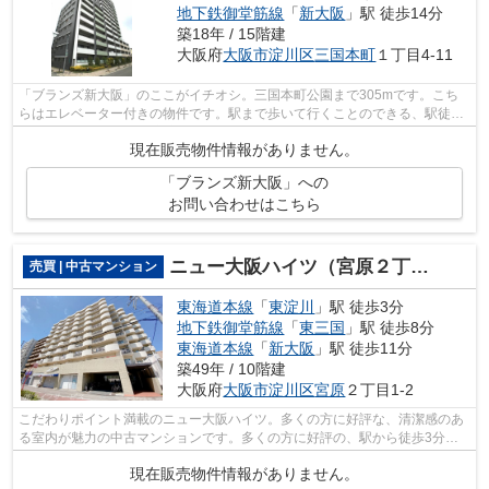
地下鉄御堂筋線
「
新大阪
」駅 徒歩14分
築18年 / 15階建
大阪府
大阪市淀川区
三国本町
１丁目4-11
「ブランズ新大阪」のここがイチオシ。三国本町公園まで305mです。こち
らはエレベーター付きの物件です。駅まで歩いて行くことのできる、駅徒歩
12分の物件です。大阪市淀川区に関する...
現在販売物件情報がありません。
「ブランズ新大阪」への
お問い合わせはこちら
ニュー大阪ハイツ（宮原２丁目）
売買 | 中古マンション
東海道本線
「
東淀川
」駅 徒歩3分
地下鉄御堂筋線
「
東三国
」駅 徒歩8分
東海道本線
「
新大阪
」駅 徒歩11分
築49年 / 10階建
大阪府
大阪市淀川区
宮原
２丁目1-2
こだわりポイント満載のニュー大阪ハイツ。多くの方に好評な、清潔感のあ
る室内が魅力の中古マンションです。多くの方に好評の、駅から徒歩3分に
位置する物件です。多くの方にご好評の...
現在販売物件情報がありません。