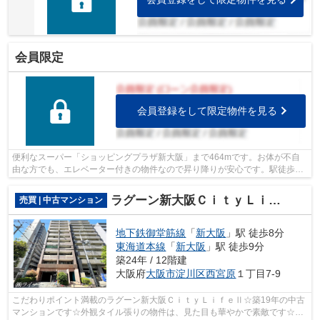
会員限定
会員登録をして限定物件を見る
便利なスーパー「ショッピングプラザ新大阪」まで464mです。お体が不自
由な方でも、エレベーター付きの物件なので昇り降りが安心です。駅徒歩6
分の物件です。この物件は快適な室内環境...
ラグーン新大阪ＣｉｔｙＬｉｆｅⅡ
売買 | 中古マンション
地下鉄御堂筋線
「
新大阪
」駅 徒歩8分
東海道本線
「
新大阪
」駅 徒歩9分
築24年 / 12階建
大阪府
大阪市淀川区
西宮原
１丁目7-9
こだわりポイント満載のラグーン新大阪ＣｉｔｙＬｉｆｅⅡ☆築19年の中古
マンションです☆外観タイル張りの物件は、見た目も華やかで素敵です☆駅