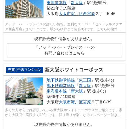
東海道本線
「
新大阪
」駅 徒歩9分
築21年 / 15階建
大阪府
大阪市淀川区
西宮原
２丁目5-46
アッド・パー・プレイスの詳しい情報。便利なスーパー「セントラルスクエ
ア西宮原店」まで80mです。駅から物件まで徒歩9分です。こちらの物件に
はエレベーターが2基あります。地下鉄御...
現在販売物件情報がありません。
「アッド・パー・プレイス」への
お問い合わせはこちら
新大阪ホワイトコーポラス
売買 | 中古マンション
地下鉄御堂筋線
「
東三国
」駅 徒歩4分
地下鉄御堂筋線
「
新大阪
」駅 徒歩6分
東海道本線
「
新大阪
」駅 徒歩6分
築48年 / 10階建
大阪府
大阪市淀川区
宮原
５丁目6-39
多くの方からご好評頂いている新大阪ホワイトコーポラスのご紹介です。家
から大阪回生病院まで429mです。昇り降りが楽になるエレベーター付きの
物件です。駅から徒歩4分の駅近物件です...
現在販売物件情報がありません。