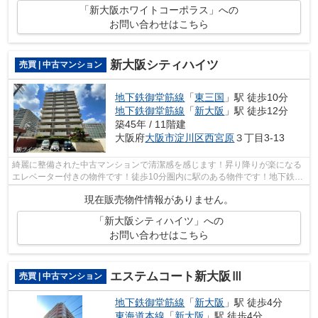
「新大阪ホワイトコーポラス」への
お問い合わせはこちら
新大阪シティハイツ
売買 | 中古マンション
地下鉄御堂筋線
「
東三国
」駅 徒歩10分
地下鉄御堂筋線
「
新大阪
」駅 徒歩12分
築45年 / 11階建
大阪府
大阪市淀川区
西宮原
３丁目3-13
綺麗に整備された中古マンションで清潔感を感じます！昇り降りが楽になる
エレベーター付きの物件です！徒歩10分圏内に駅のある物件です！地下鉄御
堂筋線東三国周辺で夢のマイホームを...
現在販売物件情報がありません。
「新大阪シティハイツ」への
お問い合わせはこちら
エステムコート新大阪Ⅲ
売買 | 中古マンション
地下鉄御堂筋線
「
新大阪
」駅 徒歩4分
東海道本線
「
新大阪
」駅 徒歩4分