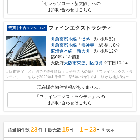
「セレッソコート新大阪」への
お問い合わせはこちら
ファインエクストラシティ
売買 | 中古マンション
阪急京都本線
「
淡路
」駅 徒歩8分
阪急京都本線
「
崇禅寺
」駅 徒歩8分
東海道本線
「
新大阪
」駅 徒歩12分
築6年 / 14階建
大阪府
大阪市東淀川区
淡路
２丁目10-14
大阪市東淀川区近辺での物件情報：大好評のあの物件「ファインエクストラ
シティ」！こちらは2020年1月竣工・築5年の物件です！駅から徒歩8分の場
所に位置する物件です！中古でありなが...
現在販売物件情報がありません。
「ファインエクストラシティ」への
お問い合わせはこちら
23
15
1～23
該当物件数
件
販売数
件
件を表示