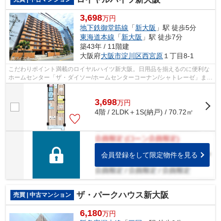
3,698
万円
地下鉄御堂筋線
「
新大阪
」駅 徒歩5分
東海道本線
「
新大阪
」駅 徒歩7分
築43年 / 11階建
大阪府
大阪市淀川区
西宮原
１丁目8-1
こだわりポイント満載のロイヤルハイツ新大阪。日用品を揃えるのに便利な
ホームセンター「ザ・ダイソー/ホームセンターコーナン/シャトレーゼ」ま
で、198mです。こちらはエレベーター...
3,698
万
円
4階 / 2LDK＋1S(納戸) / 70.72㎡
会員登録をして限定物件を見る
ザ・パークハウス新大阪
売買 | 中古マンション
6,180
万円