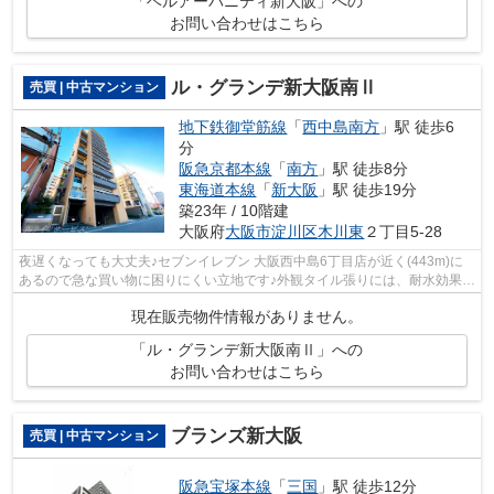
「ベルアーバニティ新大阪」への
お問い合わせはこちら
ル・グランデ新大阪南Ⅱ
売買 | 中古マンション
地下鉄御堂筋線
「
西中島南方
」駅 徒歩6
分
阪急京都本線
「
南方
」駅 徒歩8分
東海道本線
「
新大阪
」駅 徒歩19分
築23年 / 10階建
大阪府
大阪市淀川区
木川東
２丁目5-28
夜遅くなっても大丈夫♪セブンイレブン 大阪西中島6丁目店が近く(443m)に
あるので急な買い物に困りにくい立地です♪外観タイル張りには、耐水効果が
あるので、とても魅力的です♪物件から...
現在販売物件情報がありません。
「ル・グランデ新大阪南Ⅱ」への
お問い合わせはこちら
ブランズ新大阪
売買 | 中古マンション
阪急宝塚本線
「
三国
」駅 徒歩12分