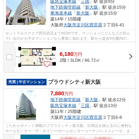
阪急宝塚本線
「
三国
」駅 徒歩9分
地下鉄御堂筋線
「
新大阪
」駅 徒歩15分
東海道本線
「
新大阪
」駅 徒歩15分
築14年 / 15階建
大阪府
大阪市淀川区
西宮原
２丁目6-41
セントラルスクエア西宮原店まで463mです。マンションにどんな人が住ん
でいるのかも中古マンションなら事前に知れます。駅から徒歩9分圏内の物
件です。エレベーターが2基ある物件です...
6,180
万
円
2階 / 3LDK / 66.72㎡
プラウドシティ新大阪
売買 | 中古マンション
7,880
万円
地下鉄御堂筋線
「
新大阪
」駅 徒歩12分
阪急宝塚本線
「
三国
」駅 徒歩13分
築11年 / 25階建
大阪府
大阪市淀川区
西宮原
２丁目6-8
こだわりポイント満載のプラウドシティ新大阪。日用品を揃えるのに便利な
ホームセンター「ザ・ダイソー/ホームセンターコーナン/シャトレーゼ」ま
で、194mです。階段の上り下りが不要...