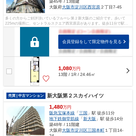
築45年 / 13階建
大阪府
大阪市淀川区
西宮原
２丁目7-45
多くの方からご好評頂いているフルーレ第２新大阪のご紹介です。歩いて
225mの場所に、セントラルスクエア西宮原店があります。徒歩11分で駅へ
のアクセスが可能な物件です。中古マンシ...
会員登録をして限定物件を見る
1,080
万
円
13階 / 1R / 24.46㎡
新大阪第２スカイハイツ
売買 | 中古マンション
1,480
万円
阪急宝塚本線
「
三国
」駅 徒歩11分
地下鉄御堂筋線
「
新大阪
」駅 徒歩14分
築48年 / 11階建
大阪府
大阪市淀川区
三国本町
１丁目14-
24