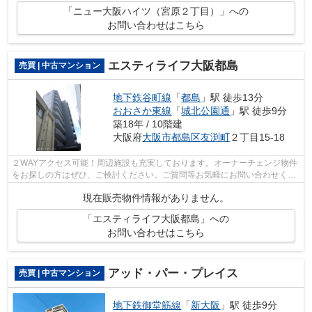
「ニュー大阪ハイツ（宮原２丁目）」への
お問い合わせはこちら
エスティライフ大阪都島
売買 | 中古マンション
地下鉄谷町線
「
都島
」駅 徒歩13分
おおさか東線
「
城北公園通
」駅 徒歩9分
築18年 / 10階建
大阪府
大阪市都島区
友渕町
２丁目15-18
２WAYアクセス可能！周辺施設も充実しております。オーナーチェンジ物件
をお探しの方はぜひ、ご検討ください。ご質問等お気軽にお問い合わせくだ
さい。
現在販売物件情報がありません。
「エスティライフ大阪都島」への
お問い合わせはこちら
アッド・パー・プレイス
売買 | 中古マンション
地下鉄御堂筋線
「
新大阪
」駅 徒歩9分