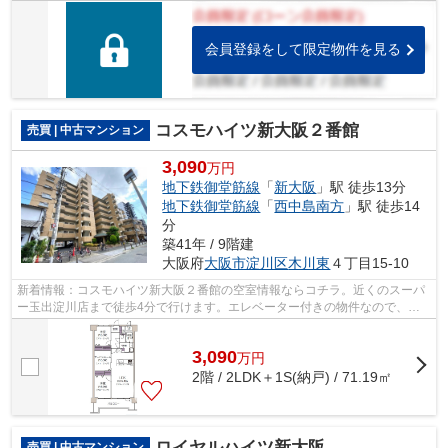
から徒歩8分の位置にある物件です☆当社オ...
会員登録をして限定物件を見る
コスモハイツ新大阪２番館
売買 | 中古マンション
3,090
万円
地下鉄御堂筋線
「
新大阪
」駅 徒歩13分
地下鉄御堂筋線
「
西中島南方
」駅 徒歩14
分
築41年 / 9階建
大阪府
大阪市淀川区
木川東
４丁目15-10
新着情報：コスモハイツ新大阪２番館の空室情報ならコチラ。近くのスーパ
ー玉出淀川店まで徒歩4分で行けます。エレベーター付きの物件なので、重
い荷物を運ぶ時に便利です。駅まで歩い...
3,090
万
円
2階 / 2LDK＋1S(納戸) / 71.19㎡
ロイヤルハイツ新大阪
売買 | 中古マンション