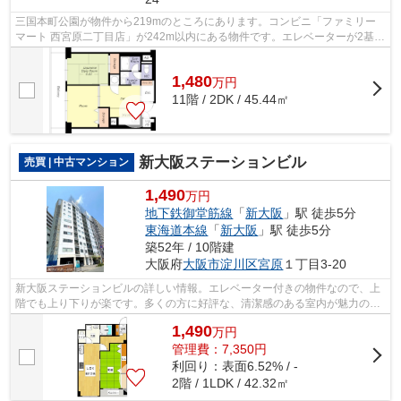
三国本町公園が物件から219mのところにあります。コンビニ「ファミリー
マート 西宮原二丁目店」が242m以内にある物件です。エレベーターが2基あ
ります。共有部分も清潔感があり、綺麗...
1,480
万
円
11階 / 2DK / 45.44㎡
新大阪ステーションビル
売買 | 中古マンション
1,490
万円
地下鉄御堂筋線
「
新大阪
」駅 徒歩5分
東海道本線
「
新大阪
」駅 徒歩5分
築52年 / 10階建
大阪府
大阪市淀川区
宮原
１丁目3-20
新大阪ステーションビルの詳しい情報。エレベーター付きの物件なので、上
階でも上り下りが楽です。多くの方に好評な、清潔感のある室内が魅力の中
古マンションです。おでかけ好きな方...
1,490
万
円
管理費：7,350円
利回り：表面6.52% / -
2階 / 1LDK / 42.32㎡