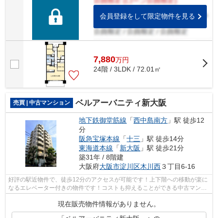
会員登録をして限定物件を見る
7,880
万
円
24階 / 3LDK / 72.01㎡
ベルアーバニティ新大阪
売買 | 中古マンション
地下鉄御堂筋線
「
西中島南方
」駅 徒歩12
分
阪急宝塚本線
「
十三
」駅 徒歩14分
東海道本線
「
新大阪
」駅 徒歩21分
築31年 / 8階建
大阪府
大阪市淀川区
木川西
３丁目6-16
好評の駅近物件で、徒歩12分のアクセスが可能です！上下階への移動が楽に
なるエレベーター付きの物件です！コストも抑えることができる中古マンシ
ョンはオススメです！ライフサービス...
現在販売物件情報がありません。