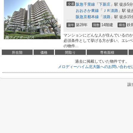
交通
阪急千里線
「
下新庄
」駅 徒歩5分
おおさか東線
「
ＪＲ淡路
」駅 徒
阪急京都本線
「
淡路
」駅 徒歩15
築28年
14階建
鉄
築年
階数
構造
マンションにどんな人が住んでいるのか
必須条件として挙げる方が多い、エレベ
の物件...
所在階
価格
間取り
専有面積
過去に掲載していた物件です。
メロディーハイム北大阪へのお問い合わせ
該