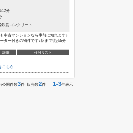
歩12分
分
骨鉄筋コンクリート
も中古マンションなら事前に知れます♪
ーター付きの物件です♪駅まで徒歩5分
詳細
検討リスト
はこちら
3
2
1-3
当公開件数
件 販売数
件
件表示