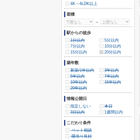
4K～4LDK以上
面積
～
駅からの徒歩
1分以内
5分以内
7分以内
10分以内
15分以内
20分以内
築年数
新築/1年以内
3年以内
5年以内
7年以内
10年以内
15年以内
20年以内
情報公開日
指定しない
本日
3日以内
1週間以内
こだわり条件
ペット相談
陽当り良好