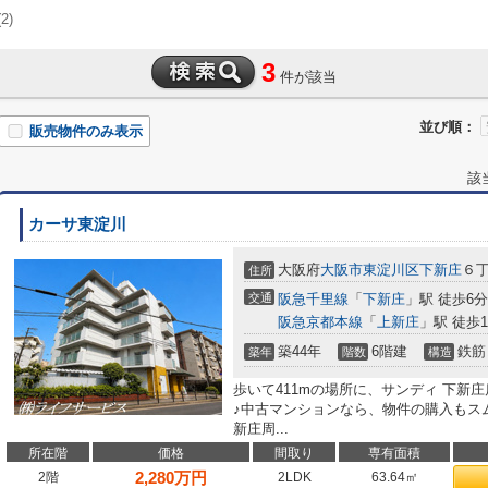
(2)
3
件が該当
並び順：
販売物件のみ表示
該
カーサ東淀川
大阪府
大阪市東淀川区
下新庄
６丁
住所
交通
阪急千里線
「
下新庄
」駅 徒歩6分
阪急京都本線
「
上新庄
」駅 徒歩1
築44年
6階建
鉄筋
築年
階数
構造
歩いて411mの場所に、サンディ 下新
♪中古マンションなら、物件の購入もス
新庄周...
所在階
価格
間取り
専有面積
2,280
万円
2階
2LDK
63.64㎡