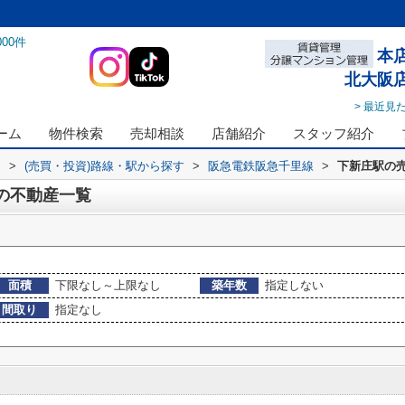
000
件
本
北大阪
> 最近見
ーム
物件検索
売却相談
店舗紹介
スタッフ紹介
ス
>
(売買・投資)路線・駅から探す
>
阪急電鉄阪急千里線
>
下新庄駅の
駅の不動産一覧
面積
下限なし～上限なし
築年数
指定しない
間取り
指定なし