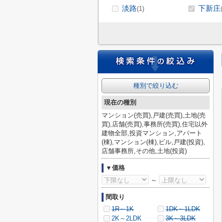
淡路
下新庄
(1)
種別で絞り込む
現在の種別
マンション(売買),戸建(売買),土地(売
買),店舗(売買),事務所(売買),住宅以外
建物全部,投資マンション,アパート
(棟),マンション(棟),ビル,戸建(投資),
店舗事務所,その他,土地(投資)
▼価格
～
間取り
1R～1K
1DK～1LDK
2K～2LDK
3K～3LDK