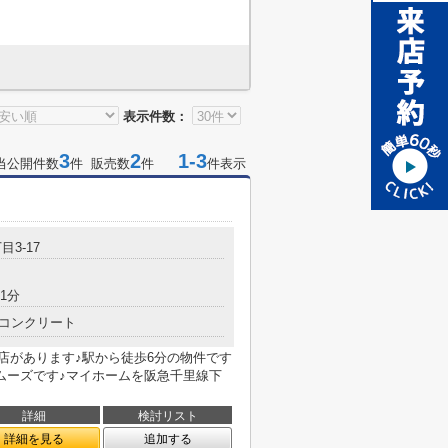
表示件数：
3
2
1-3
当公開件数
件 販売数
件
件表示
目3-17
1分
コンクリート
庄店があります♪駅から徒歩6分の物件です
ムーズです♪マイホームを阪急千里線下
詳細
検討リスト
詳細を見る
追加する