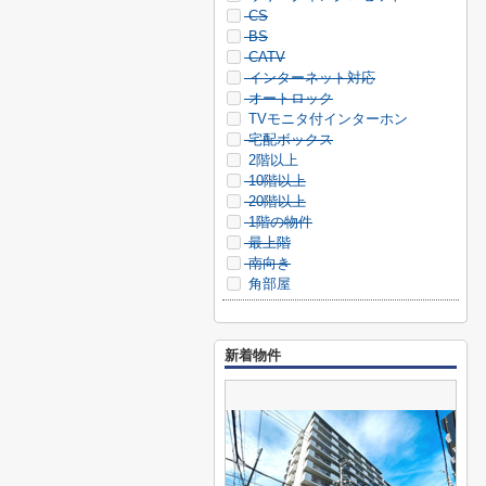
CS
BS
CATV
インターネット対応
オートロック
TVモニタ付インターホン
宅配ボックス
2階以上
10階以上
20階以上
1階の物件
最上階
南向き
角部屋
新着物件