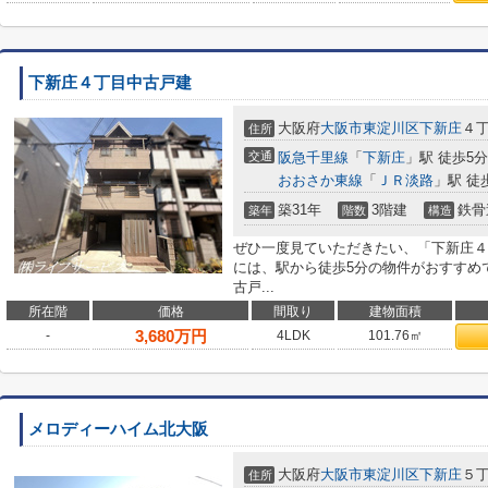
下新庄４丁目中古戸建
大阪府
大阪市東淀川区
下新庄
４
住所
交通
阪急千里線
「
下新庄
」駅 徒歩5分
おおさか東線
「
ＪＲ淡路
」駅 徒
築31年
3階建
鉄骨
築年
階数
構造
ぜひ一度見ていただきたい、「下新庄４
には、駅から徒歩5分の物件がおすすめ
古戸...
所在階
価格
間取り
建物面積
3,680
万円
-
4LDK
101.76㎡
メロディーハイム北大阪
大阪府
大阪市東淀川区
下新庄
５丁
住所