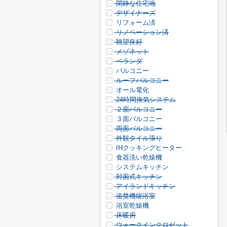
閑静な住宅地
デザイナーズ
リフォーム済
リノベーション済
眺望良好
メゾネット
ベランダ
バルコニー
ルーフバルコニー
オール電化
24時間換気システム
２面バルコニー
３面バルコニー
両面バルコニー
外観タイル張り
IHクッキングヒーター
食器洗い乾燥機
システムキッチン
対面式キッチン
アイランドキッチン
追焚機能浴室
浴室乾燥機
床暖房
ウォークインクロゼット