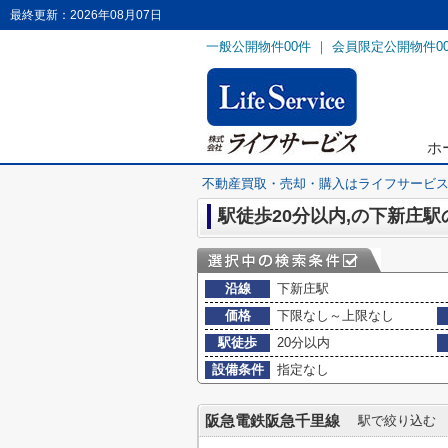
最終更新：2026年08月07日
一般公開物件
00
件 ｜ 会員限定公開物件
0
ホ
不動産買取・売却・購入はライフサービ
駅徒歩20分以内,の下新庄
沿線
下新庄駅
価格
下限なし～上限なし
駅徒歩
20分以内
設備条件
指定なし
阪急電鉄阪急千里線
駅で絞り込む