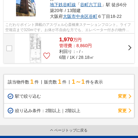
地下鉄谷町線
「
谷町六丁目
」駅 徒歩6分
築20年 / 13階建
大阪府
大阪市中央区
谷町
６丁目18-22
こだわりポイント満載のアスヴェル心斎橋東ステーションフロント。ライフ
空堀店まで320mです。お体が不自由な方でも、エレベーター付きの物件な
ので昇り降りが安心です。不動産のこと...
1,970
万
円
管理費：8,860円
利回り：- / -
6階 / 1K / 28.18㎡
1
1
1～1
該当物件数
件
販売数
件
件を表示
駅で絞り込む
変更
変更
絞り込み条件：
2階以上｜2階以上
ページトップに戻る