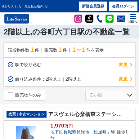
0
0
新規会員登録
会員ログイン
検討リスト:
最近見た物件:
MENU
2階以上,の谷町六丁目駅の不動産一覧
1
1
1～1
該当物件数
件
販売数
件
件を表示
駅で絞り込む
変更
変更
絞り込み条件：
2階以上｜2階以上
販売物件のみ
アスヴェル心斎橋東ステーションフロント
売買 | 中古マンション
1,970
万円
地下鉄長堀鶴見緑地
「
松屋町
」駅 徒歩1
分