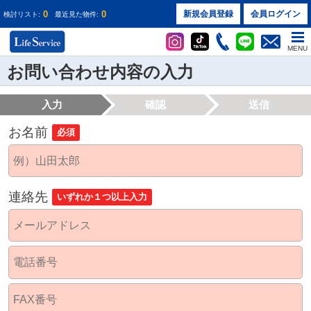
0
0
新規会員登録
会員ログイン
検討リスト:
最近見た物件:
MENU
お問い合わせ内容の入力
入力
確認
送信
お名前
必須
連絡先
いずれか１つ以上入力