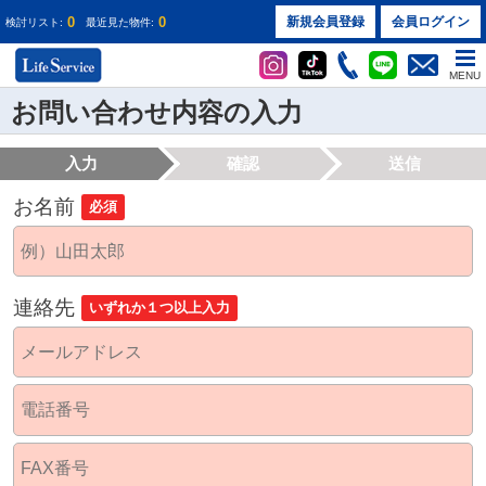
0
0
新規会員登録
会員ログイン
検討リスト:
最近見た物件:
MENU
お問い合わせ内容の入力
入力
確認
送信
お名前
必須
連絡先
いずれか１つ以上入力