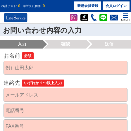
0
0
新規会員登録
会員ログイン
検討リスト:
最近見た物件:
MENU
お問い合わせ内容の入力
入力
確認
送信
お名前
必須
連絡先
いずれか１つ以上入力