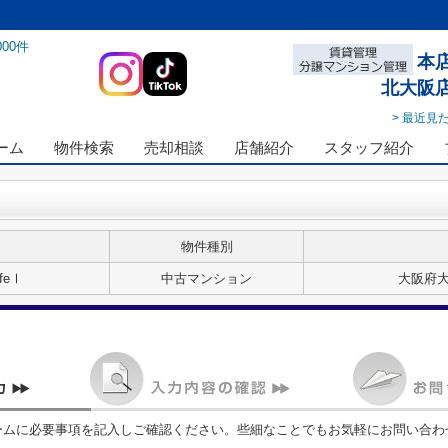
000
件
本
北大阪
> 最近見
ーム
物件検索
売却相談
店舗紹介
スタッフ紹介
物件種別
feⅠ
中古マンション
大阪府大
ームに必要事項を記入しご確認ください。些細なことでもお気軽にお問い合わ