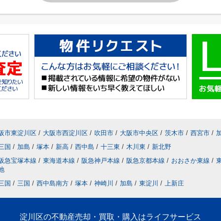
阪市東淀川区
/
大阪市西淀川区
/
吹田市
/
大阪市中央区
/
茨木市
/
西宮市
/
三国
/
加島
/
塚本
/
新高
/
西中島
/
十三東
/
木川東
/
新北野
阪急宝塚本線
/
東海道本線
/
阪急神戸本線
/
阪急京都本線
/
おおさか東線
/
地
三国
/
三国
/
西中島南方
/
塚本
/
神崎川
/
加島
/
東淀川
/
上新庄
淀川区の不動産売却・買取・購入はライフサービス