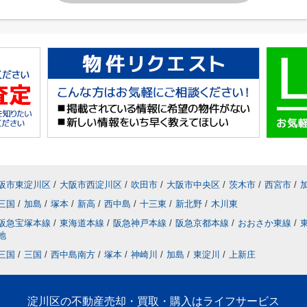
阪市東淀川区
/
大阪市西淀川区
/
吹田市
/
大阪市中央区
/
茨木市
/
西宮市
/
三国
/
加島
/
塚本
/
新高
/
西中島
/
十三東
/
新北野
/
木川東
阪急宝塚本線
/
東海道本線
/
阪急神戸本線
/
阪急京都本線
/
おおさか東線
/
地
三国
/
三国
/
西中島南方
/
塚本
/
神崎川
/
加島
/
東淀川
/
上新庄
淀川区の不動産売却・買取・購入はライフサービス