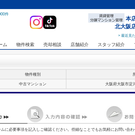
000
件
本
北大阪
> 最近見
ーム
物件検索
売却相談
店舗紹介
スタッフ紹介
物件種別
中古マンション
大阪府大阪市淀川
ームに必要事項を記入しご確認ください。些細なことでもお気軽にお問い合わ