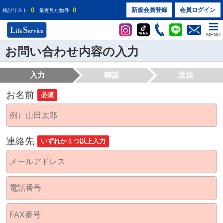
0
0
新規会員登録
会員ログイン
検討リスト:
最近見た物件:
MENU
お問い合わせ内容の入力
入力
確認
送信
お名前
必須
連絡先
いずれか１つ以上入力