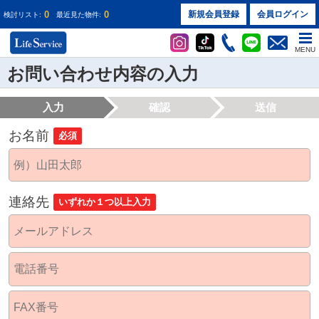
0
0
新規会員登録
会員ログイン
検討リスト:
最近見た物件:
MENU
お問い合わせ内容の入力
入力
確認
送信
お名前
必須
連絡先
いずれか１つ以上入力