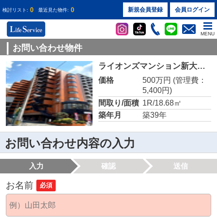
0
0
新規会員登録
会員ログイン
検討リスト:
最近見た物件:
MENU
お問い合わせ物件
ライオンズマンション新大阪第５
価格
500万円
(管理費：
5,400円)
間取り/面積
1R/18.68㎡
築年月
築39年
お問い合わせ内容の入力
入力
確認
送信
お名前
必須