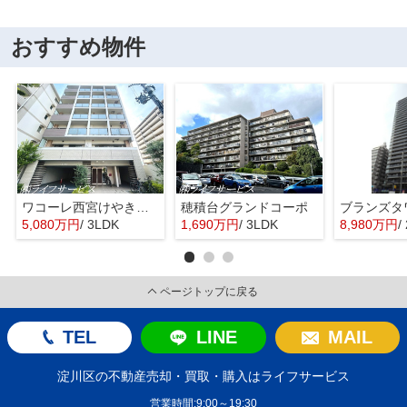
おすすめ物件
ワコーレ西宮けやき通り
穂積台グランドコーポ
5,080万円
/ 3LDK
1,690万円
/ 3LDK
8,980万円
/
ページトップに戻る
TEL
LINE
MAIL
淀川区の不動産売却・買取・購入はライフサービス
営業時間:9:00～19:30