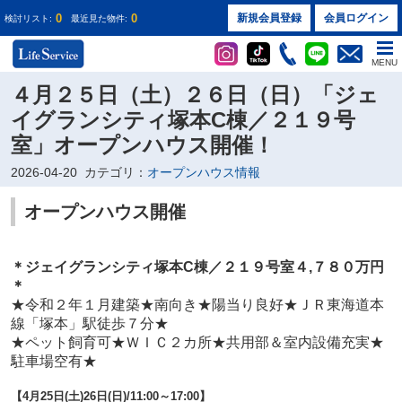
0
0
新規会員登録
会員ログイン
検討リスト:
最近見た物件:
MENU
４月２５日（土）２６日（日）「ジェ
イグランシティ塚本C棟／２１９号
室」オープンハウス開催！
2026-04-20
カテゴリ：
オープンハウス情報
オープンハウス開催
＊ジェイグランシティ塚本C棟／２１９
号室４
,７８０万円
＊
★
令和２年１月建築
★
南向き
★
陽当り良好
★
ＪＲ東海道本
線「塚本」駅徒歩７分
★
★
ペット飼育可
★
ＷＩＣ２カ所
★
共用部＆室内設備充実
★
駐車場空有
★
【4
月25日(土)26
日(日)
/11:00～17:00】