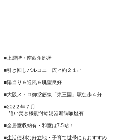
■
上層階・南西角部屋
■引き回しバルコニー広々約２１㎡
■陽当り＆通風＆眺望良好
■大阪メトロ御堂筋線「東三国」駅徒歩４分
■202２年７月
追い焚き機能付給湯器新調履歴有
■全居室収納有・和室は7.5帖！
■生活便利な好立地・子育て世帯にもおすすめ