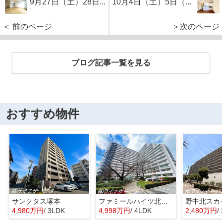
9月27日（土）28日...
10月4日（土）5日（...
＜ 前のページ
＞次のページ
ブログ記事一覧を見る
おすすめ物件
サンクタス塚本
ファミールハイツ北大阪４号棟
野中北スカ
4,980万円
/ 3LDK
4,998万円
/ 4LDK
2,480万円
/