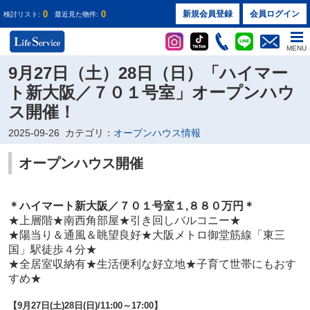
0
0
新規会員登録
会員ログイン
検討リスト:
最近見た物件:
MENU
9月27日（土）28日（日）「ハイマー
ト新大阪／７０１号室」オープンハウ
ス開催！
2025-09-26
カテゴリ：
オープンハウス情報
オープンハウス開催
＊ハイマート新大阪／７０１
号室１
,８８０万円
＊
★
上層階★南西角部屋
★
引き回しバルコニー
★
★
陽当り＆通風＆眺望良好
★
大阪メトロ御堂筋線「東三
国」駅徒歩４分
★
★
全居室収納有
★
生活便利な好立地
★
子育て世帯にもおす
すめ
★
【
9
月27日(土)28日(日)
/11:00～17:00】