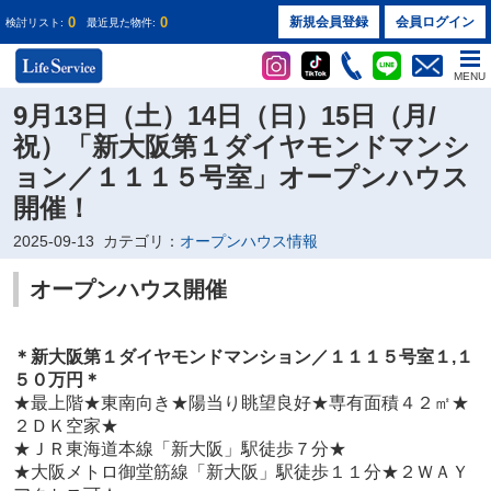
0
0
新規会員登録
会員ログイン
検討リスト:
最近見た物件:
MENU
9月13日（土）14日（日）15日（月/
祝）「新大阪第１ダイヤモンドマンシ
ョン／１１１５号室」オープンハウス
開催！
2025-09-13
カテゴリ：
オープンハウス情報
オープンハウス開催
＊新大阪第１ダイヤモンドマンション／１１１５
号室１
,１
５０万円
＊
★
最上階★東南向き★陽当り眺望良好★専有面積４２㎡★
２ＤＫ空家★
★ＪＲ東海道本線「新大阪」駅徒歩７分★
★大阪メトロ御堂筋線「新大阪」駅徒歩１１分★２ＷＡＹ