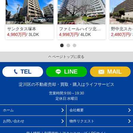
サンクタス塚本
ファミールハイツ北大阪４号棟
野中北スカ
4,980万円
/ 3LDK
4,998万円
/ 4LDK
2,480万円
/
ページトップに戻る
TEL
LINE
MAIL
淀川区の不動産売却・買取・購入はライフサービス
営業時間:9:00～19:30
定休日:水曜日
ホーム
会社概要
お問い合わせ
物件リクエスト