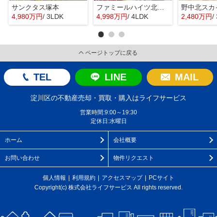
サンクタス塚本
ファミールハイツ北大阪４号棟
野中北スカ
4,980万円
/ 3LDK
4,998万円
/ 4LDK
2,480万円
/
ページトップに戻る
TEL
LINE
MAIL
淀川区の不動産売却・買取・購入はライフサービス
営業時間:9:00～19:30
定休日:水曜日
ホーム
会社概要
お問い合わせ
物件リクエスト
個人情報
利用規約
アクセスマップ
PCサイト
Copyright(c) 株式会社ライフサービス All rights reserved.