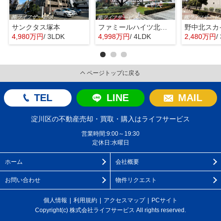
サンクタス塚本
ファミールハイツ北大阪４号棟
野中北スカ
4,980万円
/ 3LDK
4,998万円
/ 4LDK
2,480万円
/
ページトップに戻る
TEL
LINE
MAIL
淀川区の不動産売却・買取・購入はライフサービス
営業時間:9:00～19:30
定休日:水曜日
ホーム
会社概要
お問い合わせ
物件リクエスト
個人情報
利用規約
アクセスマップ
PCサイト
Copyright(c) 株式会社ライフサービス All rights reserved.