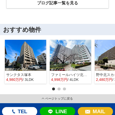
ブログ記事一覧を見る
おすすめ物件
サンクタス塚本
ファミールハイツ北大阪４号棟
野中北スカ
4,980万円
/ 3LDK
4,998万円
/ 4LDK
2,480万円
/
ページトップに戻る
TEL
LINE
MAIL