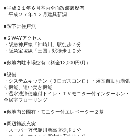
■平成２１年６月室内全面改装履歴有
平成２７年１２月建具新調
■階下に住戸無
■２WAYアクセス
・阪急神戸線「神崎川」駅徒歩７分
・阪急宝塚線「三国」駅徒歩１２分
■敷地内駐車場空有（料金12,000円/月）
■設備
・システムキッチン（３口ガスコンロ）・浴室自動お湯張
り機能、追い焚き機能
・温水洗浄便座付トイレ・ＴＶモニター付インターホン・
全居室フローリング
■敷地内公園有・モニター付エレベーター２基
■周辺施設充実
・スーパー万代淀川新高店徒歩１分