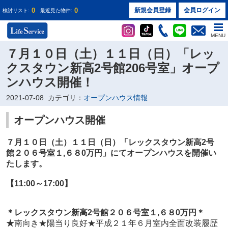
0
0
新規会員登録
会員ログイン
検討リスト:
最近見た物件:
MENU
７月１０日（土）１１日（日）「レッ
クスタウン新高2号館206号室」オープ
ンハウス開催！
2021-07-08
カテゴリ：
オープンハウス情報
オープンハウス開催
７月１０日（土）１１日（日）
「レックスタウン新高2号
館２０６号室１
,６８0万円
」
にてオープンハウスを開催い
たします。
【11:00～17:00】
＊
レックスタウン新高2号館２０６号室１
,６８0万円
＊
★
南向き★陽当り良好★平成２１年６月室内全面改装履歴