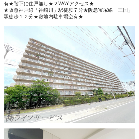
有★階下に住戸無し★２WAYアクセス★
★阪急神戸線「神崎川」駅徒歩７分★阪急宝塚線「三国」
駅徒歩１２分★敷地内駐車場空有★