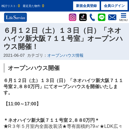
0
0
新規会員登録
会員ログイン
検討リスト:
最近見た物件:
MENU
６月１２日（土）１３日（日）「ネオ
ハイツ新大阪７１１号室」オープンハ
ウス開催！
2021-06-07
カテゴリ：
オープンハウス情報
オープンハウス開催
６月１２日（土）１３日（日）
「ネオハイツ新大阪７１１
号室２
,８８0万円
」
にてオープンハウスを開催いたしま
す。
【11:00～17:00】
＊ネオハイツ新大阪７１１
号室２
,８８0万円
＊
★
R３年５月室内全面改装済★専有面積約79㎡★LDK広々