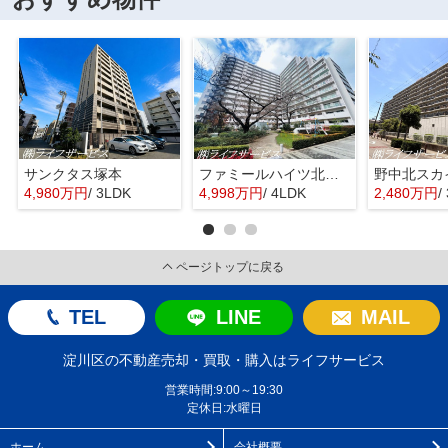
サンクタス塚本
ファミールハイツ北大阪４号棟
野中北スカ
4,980万円
/ 3LDK
4,998万円
/ 4LDK
2,480万円
/
ページトップに戻る
TEL
LINE
MAIL
淀川区の不動産売却・買取・購入はライフサービス
営業時間:9:00～19:30
定休日:水曜日
ホーム
会社概要