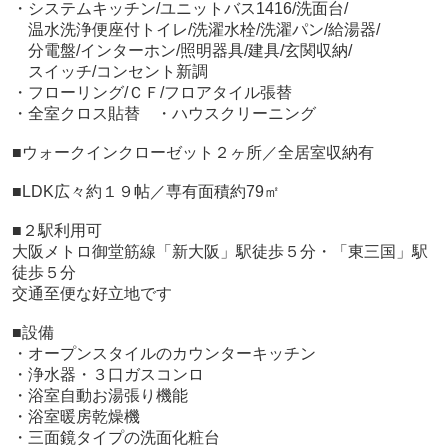
・システムキッチン/ユニットバス1416/洗面台/
温水洗浄便座付トイレ/洗濯水栓/洗濯パン/給湯器/
分電盤/インターホン/照明器具/建具/玄関収納/
スイッチ/コンセント新調
・フローリング/ＣＦ/フロアタイル張替
・全室クロス貼替 ・ハウスクリーニング
■ウォークインクローゼット２ヶ所／全居室収納有
■LDK広々約１９帖／専有面積約79㎡
■２駅利用可
大阪メトロ御堂筋線「新大阪」駅徒歩５分・「東三国」駅
徒歩５分
交通至便な好立地です
■設備
・オープンスタイルのカウンターキッチン
・浄水器・３口ガスコンロ
・浴室自動お湯張り機能
・浴室暖房乾燥機
・三面鏡タイプの洗面化粧台