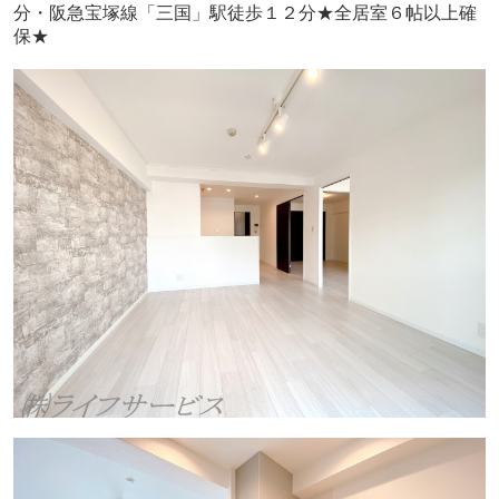
分・阪急宝塚線「三国」駅徒歩１２分★全居室６帖以上確
保★