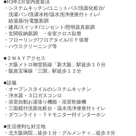
■R3年2月室内改装済
・システムキッチン/ユニットバス/洗面化粧台/
洗濯パン/洗濯水栓/温水洗浄便座付トイレ/
給湯器/分電盤新調
・建具/スイッチ/コンセント/照明器具新調
・玄関収納新調 ・全室クロス貼替
・フローリング/フロアタイル/ＣＦ張替
・ハウスクリーニング等
■２ＷＡＹアクセス
・大阪メトロ御堂筋線「新大阪」駅徒歩１０分
・阪急宝塚線「三国」駅徒歩１２分
■設備
・オープンスタイルのシステムキッチン
・浄水器・３口ガスコンロ
・浴室自動お湯張り機能・浴室乾燥機
・三面鏡付洗面化粧台・温水洗浄便座付トイレ
・ダウンライト・ＴＶモニター付インターホン
■生活便利な好立地
・北大阪病院…徒歩１分
・グルメシティ…徒歩３分