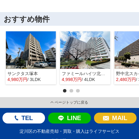
おすすめ物件
サンクタス塚本
ファミールハイツ北大阪４号棟
野中北スカ
4,980万円
/ 3LDK
4,998万円
/ 4LDK
2,480万円
/
ページトップに戻る
TEL
LINE
MAIL
淀川区の不動産売却・買取・購入はライフサービス