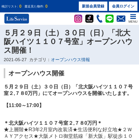
0
0
新規会員登録
会員ログイン
検討リスト:
最近見た物件:
MENU
５月２９日（土）３０日（日）「北大
阪ハイツ１１０７号室」オープンハウ
ス開催！
2021-05-27
カテゴリ：
オープンハウス情報
オープンハウス開催
５月２９日（土）３０日（日）
「北大阪ハイツ１１０７号
室２
,７８0万円
」
にてオープンハウスを開催いたします。
【11:00～17:00】
＊
北大阪ハイツ１１０７号室２
,７８0万円
＊
★
上層階★R3年2月室内改装済★生活便利な好立地★２Ｗ
ＡＹアクセス★大阪メトロ御堂筋線「新大阪」駅徒歩１０