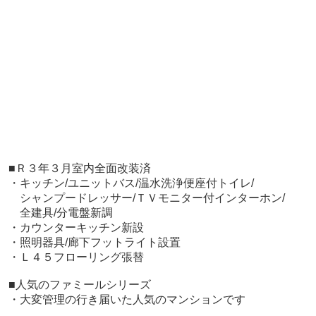
■Ｒ３年３月室内全面改装済
・キッチン/ユニットバス/温水洗浄便座付トイレ/
シャンプードレッサー/ＴＶモニター付インターホン/
全建具/分電盤新調
・カウンターキッチン新設
・照明器具/廊下フットライト設置
・Ｌ４５フローリング張替
■人気のファミールシリーズ
・大変管理の行き届いた人気のマンションです