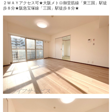
２ＷＡＹアクセス可★大阪メトロ御堂筋線「東三国」駅徒
歩８分★阪急宝塚線「三国」駅徒歩８分★