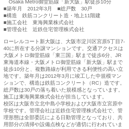
Osaka Metro御堂筋線「新大阪」駅徒歩10
分
■築年月 2012
年3月
■総戸数 30
戸
■構造
鉄筋コンクリート造・地上11階建
■施工会社 東海興業株式会社
■管理会社 近鉄住宅管理株式会社
ローレルコート新大阪は、大阪市淀川区宮原5丁目7-
40に所在する分譲マンションです。交通アクセスは
大阪メトロ御堂筋線「東三国」駅まで徒歩6分、JR
東海道本線・大阪メトロ御堂筋線「新大阪」駅まで
徒歩10分と、複数路線が利用できる利便性の高い立
地です。築年月は2012年3月に竣工した中規模マン
ションで、構造は鉄筋コンクリート（RC）造です。
総戸数は30戸の落ち着いた規模感となっています。
施工は
東海興業株式会社
が担当しています。
校区は大阪市立北中島小学校および大阪市立宮原中
学校です。管理会社は近鉄住宅管理株式会社で、管
理形態は全部委託による日勤管理となっており、共
用部分の清掃や設備点検などが適切に行われていま