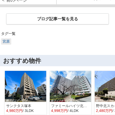
＜ 前のページ
ブログ記事一覧を見る
タグ一覧
宮原
おすすめ物件
サンクタス塚本
ファミールハイツ北大阪４号棟
野中北スカ
4,980万円
/ 3LDK
4,998万円
/ 4LDK
2,480万円
/