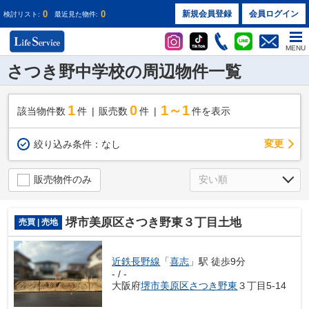
0
0
新規会員登録
会員ログイン
検討リスト:
最近見た物件:
MENU
さつき野中学校の周辺物件一覧
1
0
1～1
該当物件数
件
販売数
件
件を表示
変更
絞り込み条件：
なし
販売物件のみ
堺市美原区さつき野東３丁目土地
売買 | 売地
近鉄長野線
「
喜志
」駅 徒歩9分
- / -
大阪府
堺市美原区
さつき野東
３丁目5-14