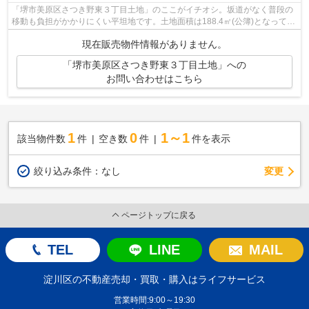
「堺市美原区さつき野東３丁目土地」のここがイチオシ。坂道がなく普段の
移動も負担がかかりにくい平坦地です。土地面積は188.4㎡(公簿)となってい
ます。土地の購入をお考えの方、コチ...
現在販売物件情報がありません。
「堺市美原区さつき野東３丁目土地」への
お問い合わせはこちら
1
0
1～1
該当物件数
件
空き数
件
件を表示
変更
絞り込み条件：
なし
ページトップに戻る
TEL
LINE
MAIL
淀川区の不動産売却・買取・購入はライフサービス
営業時間:9:00～19:30