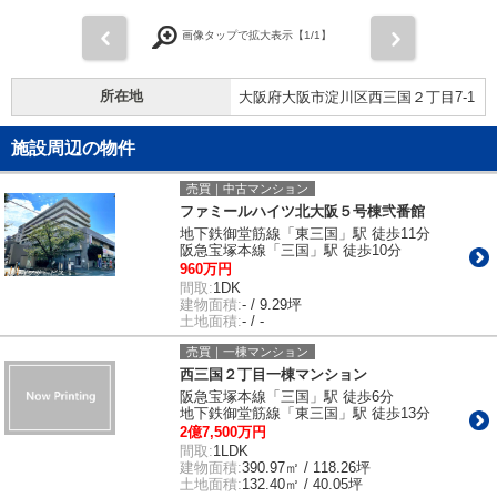
前
次
画像タップで拡大表示【
1
/1】
所在地
大阪府大阪市淀川区西三国２丁目7-1
施設周辺の物件
売買｜中古マンション
ファミールハイツ北大阪５号棟弐番館
地下鉄御堂筋線「東三国」駅 徒歩11分
阪急宝塚本線「三国」駅 徒歩10分
960万円
間取:
1DK
建物面積:
- / 9.29坪
土地面積:
- / -
売買｜一棟マンション
西三国２丁目一棟マンション
阪急宝塚本線「三国」駅 徒歩6分
地下鉄御堂筋線「東三国」駅 徒歩13分
2億7,500万円
間取:
1LDK
建物面積:
390.97㎡ / 118.26坪
土地面積:
132.40㎡ / 40.05坪