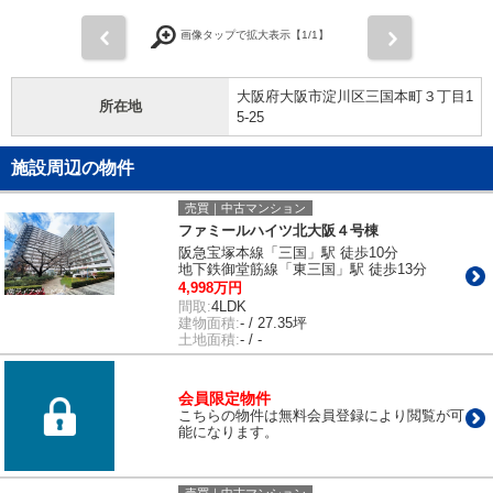
前
次
画像タップで拡大表示【
1
/1】
大阪府大阪市淀川区三国本町３丁目1
所在地
5-25
施設周辺の物件
売買｜中古マンション
ファミールハイツ北大阪４号棟
阪急宝塚本線「三国」駅 徒歩10分
地下鉄御堂筋線「東三国」駅 徒歩13分
4,998万円
間取:
4LDK
建物面積:
- / 27.35坪
土地面積:
- / -
会員限定物件
こちらの物件は無料会員登録により閲覧が可
能になります。