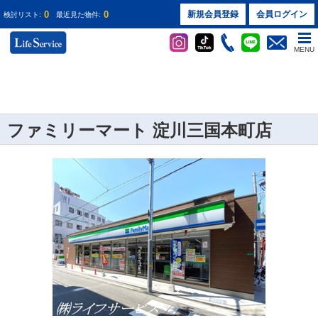
0
0
新規会員登録
会員ログイン
検討リスト:
最近見た物件:
MENU
ファミリーマート 淀川三国本町店