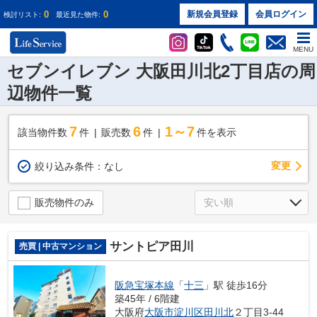
0
0
新規会員登録
会員ログイン
検討リスト:
最近見た物件:
MENU
セブンイレブン 大阪田川北2丁目店の周
辺物件一覧
7
6
1～7
該当物件数
件
販売数
件
件を表示
変更
絞り込み条件：
なし
販売物件のみ
サントピア田川
売買 | 中古マンション
阪急宝塚本線
「
十三
」駅 徒歩16分
築45年 / 6階建
大阪府
大阪市淀川区
田川北
２丁目3-44