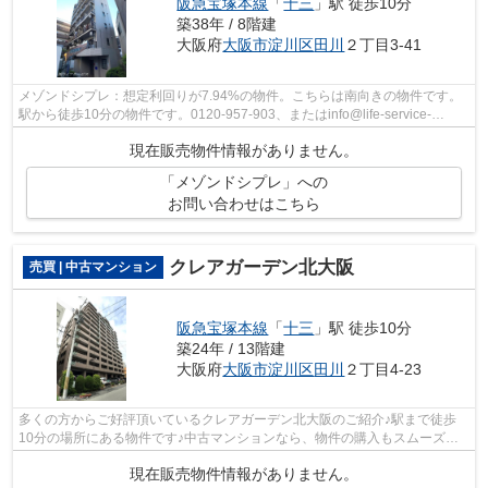
阪急宝塚本線
「
十三
」駅 徒歩10分
築38年 / 8階建
大阪府
大阪市淀川区
田川
２丁目3-41
メゾンドシプレ：想定利回りが7.94%の物件。こちらは南向きの物件です。
駅から徒歩10分の物件です。0120-957-903、またはinfo@life-service-
kk.co.jpからライフサービスにお問い合わせ...
現在販売物件情報がありません。
「メゾンドシプレ」への
お問い合わせはこちら
クレアガーデン北大阪
売買 | 中古マンション
阪急宝塚本線
「
十三
」駅 徒歩10分
築24年 / 13階建
大阪府
大阪市淀川区
田川
２丁目4-23
多くの方からご好評頂いているクレアガーデン北大阪のご紹介♪駅まで徒歩
10分の場所にある物件です♪中古マンションなら、物件の購入もスムーズで
す♪メンテナンスのしやすさから考えると...
現在販売物件情報がありません。