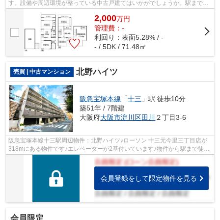
す。設備や周辺環境が整っている中古戸建てはいかがでしょうか。駅まで歩
いて15分ほどの物件です。夢のマイホーム...
2,000
万
円
管理費：-
利回り：表面5.28% / -
- / 5DK / 71.48㎡
北野ハイツ
売買 | 中古マンション
阪急宝塚本線
「
十三
」駅 徒歩10分
築51年 / 7階建
大阪府
大阪市淀川区
田川
２丁目3-6
阪急宝塚本線十三駅周辺物件：北野ハイツ♪ローソン 十三元今里三丁目店が
318mにある物件です♪エレベーターが2基付いています♪物件から駅まで徒歩
10分です♪大阪市淀川区の物件探しは、...
会員登録をして限定物件を見る
会員限定