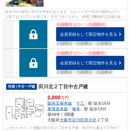
徒歩7分の場所に田川小学校があります。エレベーター付きの物件なので、
上階でも上り下りが楽です。中古でありながら、綺麗で機能的な設備のある
マンションです。マイホームをお求めの...
会員登録をして限定物件を見る
会員登録をして限定物件を見る
田川北２丁目中古戸建
売買 | 中古一戸建
2,000
万円
阪急宝塚本線
「
十三
」駅 徒歩15分
東海道本線
「
塚本
」駅 徒歩19分
築48年 / 3階建
大阪府
大阪市淀川区
田川北
２丁目
こだわりポイント満載の田川北２丁目中古戸建。田川中公園まで375mで