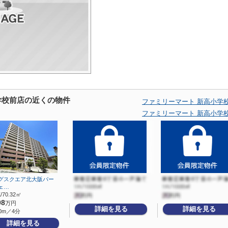
学校前店の近くの物件
ファミリーマート 新高小学
ファミリーマート 新高小学
グスクエア北大阪パー
ェ…
/70.32㎡
98
万円
詳細を見る
詳細を見る
0m／4分
詳細を見る