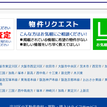
阪市東淀川区
/
大阪市西淀川区
/
吹田市
/
大阪市中央区
/
茨木市
/
西宮市
/
三国
/
加島
/
塚本
/
新高
/
西中島
/
十三東
/
新北野
/
木川東
阪急宝塚本線
/
東海道本線
/
阪急神戸本線
/
阪急京都本線
/
おおさか東線
/
地
三国
/
三国
/
西中島南方
/
塚本
/
神崎川
/
加島
/
東淀川
/
上新庄
淀川区の不動産売却・買取・購入はライフサービス