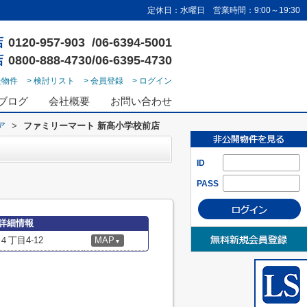
定休日：水曜日 営業時間：9:00～19:30
店
0120-957-903 /06-6394-5001
店
0800-888-4730/06-6395-4730
た物件
> 検討リスト
> 会員登録
> ログイン
ブログ
会社概要
お問い合わせ
ア
>
ファミリーマート 新高小学校前店
ID
PASS
詳細情報
丁目4-12
MAP
▼