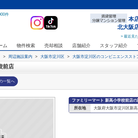
000
件
本
北大阪
> 最近見
ーム
物件検索
売却相談
店舗紹介
スタッフ紹介
ス
>
周辺施設案内
>
大阪市淀川区
>
大阪市淀川区のコンビニエンススト
校前店
の一覧へ
ファミリーマート 新高小学校前店の
所在地
大阪府大阪市淀川区新高４