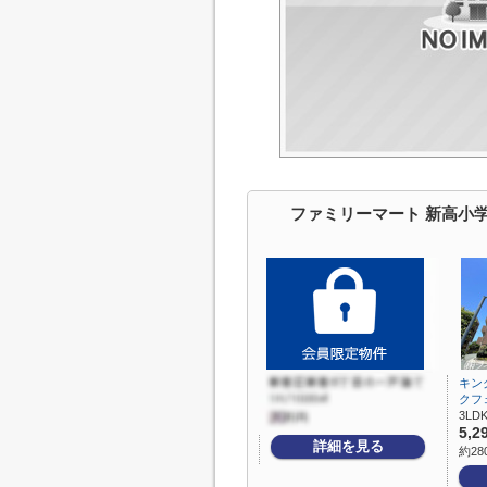
ファミリーマート 新高小
キン
クフ
3LDK
5,2
詳細を見る
約28