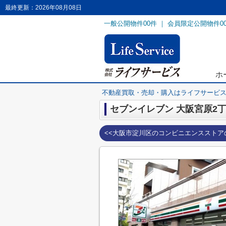
最終更新：2026年08月08日
一般公開物件
00
件 ｜ 会員限定公開物件
0
ホ
不動産買取・売却・購入はライフサービ
セブンイレブン 大阪宮原2
<<大阪市淀川区のコンビニエンスストア