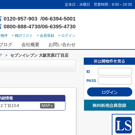
定休日：水曜日 営業時間：9:00～19:30
店
0120-957-903 /06-6394-5001
店
0800-888-4730/06-6395-4730
た物件
> 検討リスト
> 会員登録
> ログイン
ブログ
会社概要
お問い合わせ
ア
>
セブンイレブン 大阪宮原2丁目店
ID
PASS
詳細情報
丁目13-4
MAP
▼