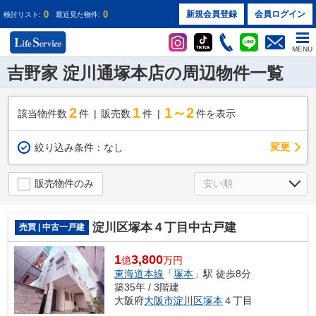
0
0
新規会員登録
会員ログイン
検討リスト:
最近見た物件:
MENU
吉野家 淀川通塚本店の周辺物件一覧
2
1
1～2
該当物件数
件
販売数
件
件を表示
変更
絞り込み条件：
なし
販売物件のみ
淀川区塚本４丁目中古戸建
売買 | 中古一戸建
1
3,800
億
万円
東海道本線
「
塚本
」駅 徒歩8分
築35年 / 3階建
大阪府
大阪市淀川区
塚本
４丁目