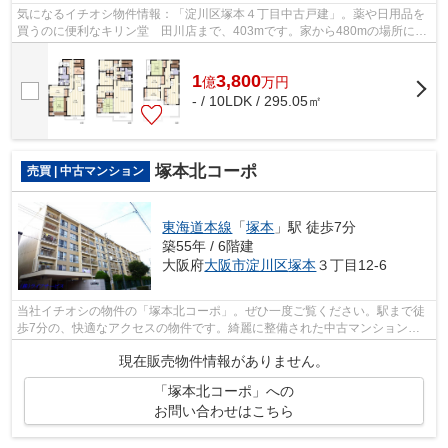
気になるイチオシ物件情報：「淀川区塚本４丁目中古戸建」。薬や日用品を
買うのに便利なキリン堂 田川店まで、403mです。家から480mの場所に淀
川塚本郵便局があります。駅から徒歩8分...
1
3,800
億
万
円
- / 10LDK / 295.05㎡
塚本北コーポ
売買 | 中古マンション
東海道本線
「
塚本
」駅 徒歩7分
築55年 / 6階建
大阪府
大阪市淀川区
塚本
３丁目12-6
当社イチオシの物件の「塚本北コーポ」。ぜひ一度ご覧ください。駅まで徒
歩7分の、快適なアクセスの物件です。綺麗に整備された中古マンションで
清潔感を感じます。交通アクセスの良い...
現在販売物件情報がありません。
「塚本北コーポ」への
お問い合わせはこちら