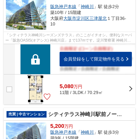
阪急神戸本線
「
神崎川
」駅 徒歩2分
築10年 / 15階建
大阪府
大阪市淀川区
三津屋北
１丁目36-
10
「シティテラス神崎川シーズンズテラス」のここがイチオシ。便利なスーパ
ー「阪急OASIS(オアシス) 神崎川店」まで137mです。淀川警察署 神崎川交
番が310mのところにあります。住んでい...
会員登録をして限定物件を見る
5,080
万
円
11階 / 3LDK / 70.29㎡
シティテラス神崎川駅前ノーブルテラス
売買 | 中古マンション
5,200
万円
阪急神戸本線
「
神崎川
」駅 徒歩3分
築9年 / 15階建