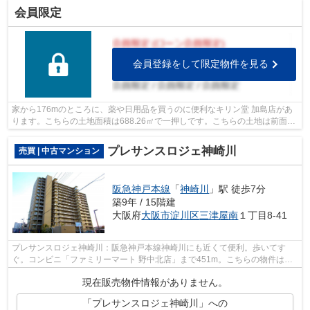
会員限定
会員登録をして限定物件を見る
家から176mのところに、薬や日用品を買うのに便利なキリン堂 加島店があ
ります。こちらの土地面積は688.26㎡で一押しです。こちらの土地は前面道
路6m以上です。駅まで徒歩14分でアクセ...
プレサンスロジェ神崎川
売買 | 中古マンション
阪急神戸本線
「
神崎川
」駅 徒歩7分
築9年 / 15階建
大阪府
大阪市淀川区
三津屋南
１丁目8-41
プレサンスロジェ神崎川：阪急神戸本線神崎川にも近くて便利。歩いてす
ぐ。コンビニ「ファミリーマート 野中北店」まで451m。こちらの物件は築5
年以内になりますので、築浅物件をお求...
現在販売物件情報がありません。
「プレサンスロジェ神崎川」への