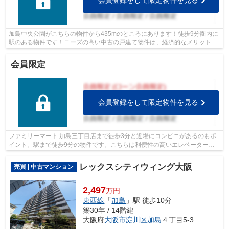
会員登録をして限定物件を見る
加島中央公園がこちらの物件から435mのところにあります！徒歩9分圏内に
駅のある物件です！ニーズの高い中古の戸建て物件は、経済的なメリットも
大きいです！ライフサービスでは、沢山...
会員限定
会員登録をして限定物件を見る
ファミリーマート 加島三丁目店まで徒歩3分と近場にコンビニがあるのもポ
イント。駅まで徒歩9分の物件です。こちらは利便性の高いエレベーター付
きの物件です。この物件は快適な室内環...
レックスシティウィング大阪
売買 | 中古マンション
2,497
万円
東西線
「
加島
」駅 徒歩10分
築30年 / 14階建
大阪府
大阪市淀川区
加島
４丁目5-3