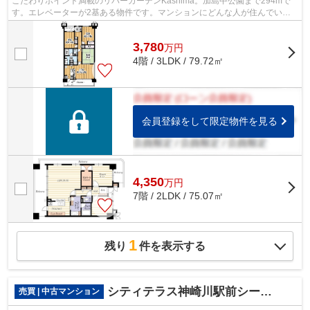
こだわりポイント満載のリバーガーデンKashima。加島中公園まで294mで
す。エレベーターが2基ある物件です。マンションにどんな人が住んでいる
のかも中古マンションなら事前に知れます...
3,780
万
円
4階 / 3LDK / 79.72㎡
会員登録をして限定物件を見る
4,350
万
円
7階 / 2LDK / 75.07㎡
1
残り
件を表示する
シティテラス神崎川駅前シーズンズテラス
売買 | 中古マンション