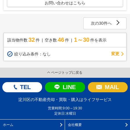
お問い合わせはこちら
次の30件へ
32
46
1～30
該当物件数
件
空き数
件
件を表示
変更
絞り込み条件：
なし
ページトップに戻る
TEL
LINE
MAIL
淀川区の不動産売却・買取・購入はライフサービス
営業時間:9:00～19:30
定休日:水曜日
ホーム
会社概要