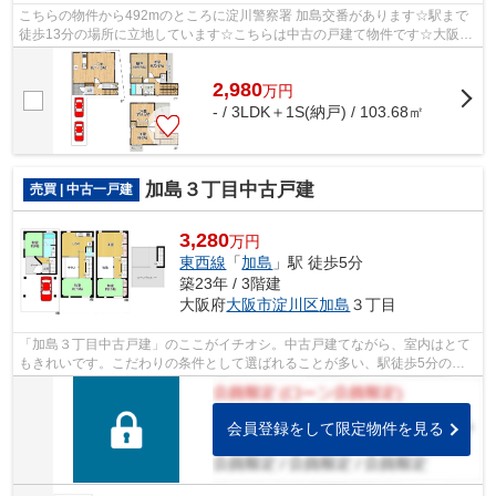
こちらの物件から492mのところに淀川警察署 加島交番があります☆駅まで
徒歩13分の場所に立地しています☆こちらは中古の戸建て物件です☆大阪市
淀川区周辺の売買戸建て情報なら、ライフ...
2,980
万
円
- / 3LDK＋1S(納戸) / 103.68㎡
加島３丁目中古戸建
売買 | 中古一戸建
3,280
万円
東西線
「
加島
」駅 徒歩5分
築23年 / 3階建
大阪府
大阪市淀川区
加島
３丁目
「加島３丁目中古戸建」のここがイチオシ。中古戸建てながら、室内はとて
もきれいです。こだわりの条件として選ばれることが多い、駅徒歩5分の駅
近物件です。前面道路6m以上という駐車...
会員登録をして限定物件を見る