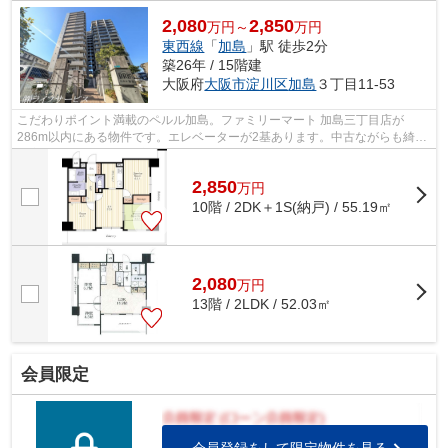
2,080
2,850
万円～
万円
東西線
「
加島
」駅 徒歩2分
築26年 / 15階建
大阪府
大阪市淀川区
加島
３丁目11-53
こだわりポイント満載のペルル加島。ファミリーマート 加島三丁目店が
286m以内にある物件です。エレベーターが2基あります。中古ながらも綺麗
な室内と魅力的な住環境のマンションです...
2,850
万
円
10階 / 2DK＋1S(納戸) / 55.19㎡
2,080
万
円
13階 / 2LDK / 52.03㎡
会員限定