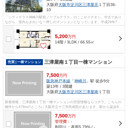
大阪府
大阪市淀川区
三津屋北
１丁目36-
10
「シティテラス神崎川駅前ノーブルテラス」のここがイチオシ。中古であり
ながら、室内もきれいな一押しのマンションとなっています。平成29年7月
築のコチラの物件は、落ち着きのある室...
5,200
万
円
14階 / 3LDK / 66.55㎡
三津屋南１丁目一棟マンション
売買 | 一棟マンション
7,500
万円
阪急神戸本線
「
神崎川
」駅 徒歩9分
築13年 / 3階建
大阪府
大阪市淀川区
三津屋南
１丁目
新着情報：三津屋南１丁目一棟マンションの空室情報ならコチラ。こちらの
物件から478mのところに大阪市立十三市民病院があります。駅から徒歩9分
の物件です。
7,500
万
円
管理費：-
利回り：表面5.79% / -