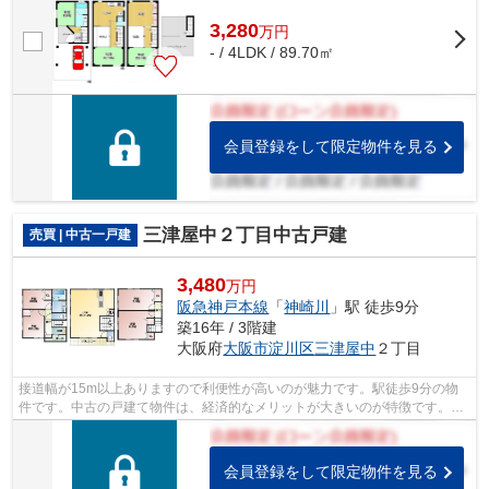
3,280
万
円
- / 4LDK / 89.70㎡
会員登録をして限定物件を見る
三津屋中２丁目中古戸建
売買 | 中古一戸建
3,480
万円
阪急神戸本線
「
神崎川
」駅 徒歩9分
築16年 / 3階建
大阪府
大阪市淀川区
三津屋中
２丁目
接道幅が15m以上ありますので利便性が高いのが魅力です。駅徒歩9分の物
件です。中古の戸建て物件は、経済的なメリットが大きいのが特徴です。大
阪市淀川区で物件探しをされるなら、お...
会員登録をして限定物件を見る