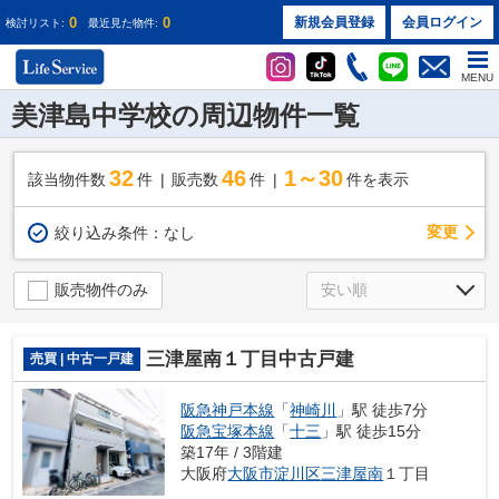
0
0
新規会員登録
会員ログイン
検討リスト:
最近見た物件:
MENU
美津島中学校の周辺物件一覧
32
46
1～30
該当物件数
件
販売数
件
件を表示
変更
絞り込み条件：
なし
販売物件のみ
三津屋南１丁目中古戸建
売買 | 中古一戸建
阪急神戸本線
「
神崎川
」駅 徒歩7分
阪急宝塚本線
「
十三
」駅 徒歩15分
築17年 / 3階建
大阪府
大阪市淀川区
三津屋南
１丁目