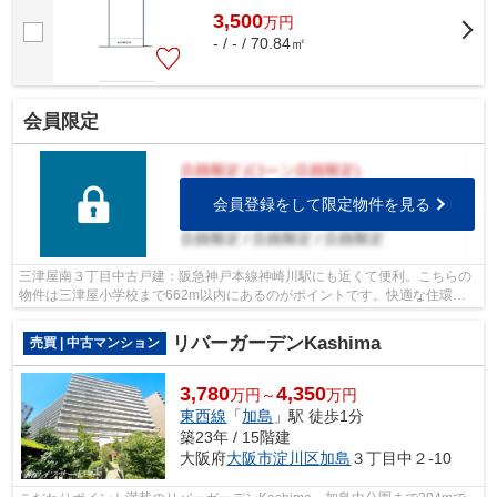
3,500
万
円
- / - / 70.84㎡
会員限定
会員登録をして限定物件を見る
三津屋南３丁目中古戸建：阪急神戸本線神崎川駅にも近くて便利。こちらの
物件は三津屋小学校まで662m以内にあるのがポイントです。快適な住環境
が魅力的な中古の戸建て物件で充実した...
リバーガーデンKashima
売買 | 中古マンション
3,780
4,350
万円～
万円
東西線
「
加島
」駅 徒歩1分
築23年 / 15階建
大阪府
大阪市淀川区
加島
３丁目中２-10