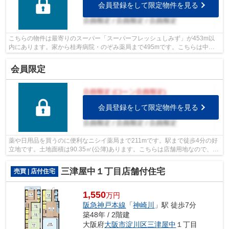
会員登録をして限定物件を見る
こちらの物件は最寄りのスーパー「スーパーフレッシュしみず」が453m以
内にあります。家から桂寿病院・のぞみ薬局まで495mです。こちらは中古
のテラスハウス物件です。駅から徒歩12分...
会員限定
会員登録をして限定物件を見る
薬や日用品を買うのに便利なニシイ薬局まで211mです。駅まで徒歩4分の好
立地です。土地面積は90.35㎡(公簿)あります。こちらは店舗用地なので、新
しくお店を開こうと思っている方にお...
三津屋中１丁目店舗付住宅
売買 | 店付住宅
1,550
万円
阪急神戸本線
「
神崎川
」駅 徒歩7分
築48年 / 2階建
大阪府
大阪市淀川区
三津屋中
１丁目