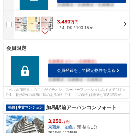
3,480
万
円
- / 4LDK / 100.15㎡
会員限定
会員登録をして限定物件を見る
「ペルル加島Ⅱ」のここがイチオシ。スーパーフレッシュしみずまで477m
です。徒歩2分の場所に駅のある物件です。この物件は快適な室内環境が魅
力の中古マンションとなっています。大阪...
加島駅前アーバンコンフォート
売買 | 中古マンション
3,250
万円
東西線
「
加島
」駅 徒歩1分
築26年 / 12階建