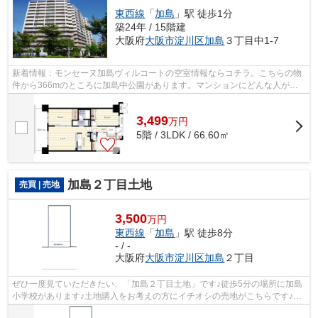
東西線
「
加島
」駅 徒歩1分
築24年 / 15階建
大阪府
大阪市淀川区
加島
３丁目中1-7
新着情報：モンセーヌ加島ヴィルコートの空室情報ならコチラ。こちらの物
件から366mのところに加島中公園があります。マンションにどんな人が住
んでいるのかも中古マンションなら事前...
3,499
万
円
5階 / 3LDK / 66.60㎡
加島２丁目土地
売買 | 売地
3,500
万円
東西線
「
加島
」駅 徒歩8分
- / -
大阪府
大阪市淀川区
加島
２丁目
ぜひ一度見ていただきたい、「加島２丁目土地」です♪徒歩5分の場所に加島
小学校があります♪土地購入をお考えの方にイチオシの売地がこちらです♪建
築条件がないため、お目当ての建築会...