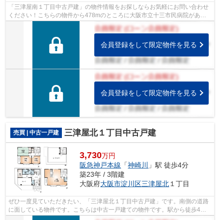
「三津屋南１丁目中古戸建」の物件情報をお探しならお気軽にお問い合わせ
ください！こちらの物件から478mのところに大阪市立十三市民病院があり
ます！好評の駅近物件となっており、駅...
会員登録をして限定物件を見る
会員登録をして限定物件を見る
三津屋北１丁目中古戸建
売買 | 中古一戸建
3,730
万円
阪急神戸本線
「
神崎川
」駅 徒歩4分
築23年 / 3階建
大阪府
大阪市淀川区
三津屋北
１丁目
ぜひ一度見ていただきたい、「三津屋北１丁目中古戸建」です。南側の道路
に面している物件です。こちらは中古一戸建ての物件です。駅から徒歩4分
に位置する、魅力的な駅近物件です。08...