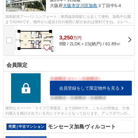
大阪府
大阪市淀川区
加島
３丁目中5-4
加島駅前アーバンコンフォート：東西線加島駅にも近くて便利。加島中公園
まで424mです。物件から徒歩1分の場所に駅があれば便利ですね。エレベー
ター付きの物件です。不動産のご購入を...
3,250
万
円
9階 / 2LDK＋1S(納戸) / 61.89㎡
会員限定
会員登録をして限定物件を見る
便利なスーパー「ライフ三津屋店」まで166mです。こちらの売地は、土地
の購入を検討されている方にイチオシとなっております。アップダウンの少
ない平坦地です。環境にやさしい工場の...
モンセーヌ加島ヴィルコート
売買 | 中古マンション