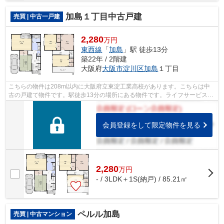
加島１丁目中古戸建
売買 | 中古一戸建
2,280
万円
東西線
「
加島
」駅 徒歩13分
築22年 / 2階建
大阪府
大阪市淀川区
加島
１丁目
こちらの物件は208m以内に大阪府立東淀工業高校があります。こちらは中
古の戸建て物件です。駅徒歩13分の場所にある物件です。ライフサービスが
お届けします、東西線加島周辺の物件情...
会員登録をして限定物件を見る
2,280
万
円
- / 3LDK＋1S(納戸) / 85.21㎡
ペルル加島
売買 | 中古マンション