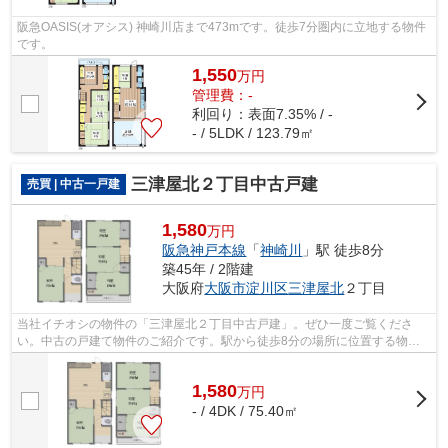
阪急OASIS(オアシス) 神崎川店まで473mです。徒歩7分圏内に立地する物件
です。
1,550
万
円
管理費：-
利回り：表面7.35% / -
- / 5LDK / 123.79㎡
三津屋北２丁目中古戸建
売買 | 中古一戸建
1,580
万円
阪急神戸本線
「
神崎川
」駅 徒歩8分
築45年 / 2階建
大阪府
大阪市淀川区
三津屋北
２丁目
当社イチオシの物件の「三津屋北２丁目中古戸建」。ぜひ一度ご覧くださ
い。中古の戸建て物件のご紹介です。駅から徒歩8分の場所に位置する物件
です。ライフサービスならお客様に合った...
1,580
万
円
- / 4DK / 75.40㎡