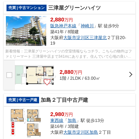
三津屋グリーンハイツ
売買 | 中古マンション
2,880
万円
阪急神戸本線
「
神崎川
」駅 徒歩9分
築41年 / 8階建
大阪府
大阪市淀川区
三津屋北
２丁目20-
19
新着情報：三津屋グリーンハイツの空室情報ならコチラ。こちらの物件はフ
ァミリーマート 三津屋中店まで341mにあります。住んでいて心地の良い中
古マンションで魅力的です。物件から駅...
2,880
万
円
1階 / 2LDK / 63.00㎡
加島２丁目中古戸建
売買 | 中古一戸建
2,980
万円
東西線
「
加島
」駅 徒歩13分
築16年 / 3階建
大阪府
大阪市淀川区
加島
２丁目