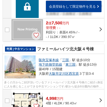
会員登録をして限定物件を見る
2
7,500
億
万
円
管理費：-
利回り：表面4.45% / -
- / 1LDK / 390.97㎡
ファミールハイツ北大阪４号棟
売買 | 中古マンション
阪急宝塚本線
「
三国
」駅 徒歩10分
地下鉄御堂筋線
「
東三国
」駅 徒歩13分
築40年 / 15階建
大阪府
大阪市淀川区
西宮原
３丁目3-4
多くの方からご好評頂いているファミールハイツ北大阪４号棟のご紹介♪身近
に人を感じることができる中古マンションです♪駅から徒歩8分圏内の物件で
す♪階段の上り下りが不要な、エレベ...
4,998
万
円
4階 / 4LDK / 90.43㎡