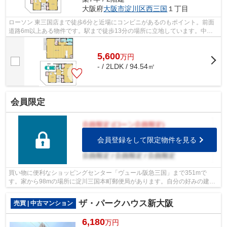
大阪府
大阪市淀川区
西三国
１丁目
ローソン 東三国店まで徒歩6分と近場にコンビニがあるのもポイント。前面
道路6m以上ある物件です。駅まで徒歩13分の場所に立地しています。中古
戸建てながら、室内はとてもきれいです...
5,600
万
円
- / 2LDK / 94.54㎡
会員限定
会員登録をして限定物件を見る
買い物に便利なショッピングセンター「ヴュール阪急三国」まで351mで
す。家から98mの場所に淀川三国本町郵便局があります。自分の好みの建物
を建てるという点では、建築条件のない土地...
ザ・パークハウス新大阪
売買 | 中古マンション
6,180
万円