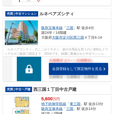
ルネペアズシティ
売買 | 中古マンション
阪急宝塚本線
「
三国
」駅 徒歩4分
築24年 / 14階建
大阪府
大阪市淀川区
西三国
４丁目6-14
「ルネペアズシティ」のここがイチオシ。薬や日用品を買うのに便利なドラ
ッグセガミ阪急三国店まで、392mです。綺麗に整備された中古マンション
で清潔感を感じます。駅まで徒歩4分の物...
会員登録をして限定物件を見る
西三国１丁目中古戸建
売買 | 中古一戸建
5,600
万円
地下鉄御堂筋線
「
東三国
」駅 徒歩13分
阪急宝塚本線
「
三国
」駅 徒歩14分
築7年 / 2階建