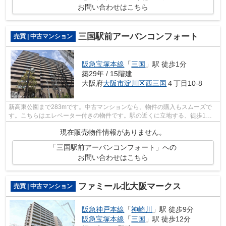
お問い合わせはこちら
三国駅前アーバンコンフォート
売買 | 中古マンション
阪急宝塚本線
「
三国
」駅 徒歩1分
築29年 / 15階建
大阪府
大阪市淀川区
西三国
４丁目10-8
新高東公園まで283mです。中古マンションなら、物件の購入もスムーズで
す。こちらはエレベーター付きの物件です。駅の近くに立地する、徒歩1分
圏内の物件です。阪急宝塚本線三国周辺を...
現在販売物件情報がありません。
「三国駅前アーバンコンフォート」への
お問い合わせはこちら
ファミール北大阪マークス
売買 | 中古マンション
阪急神戸本線
「
神崎川
」駅 徒歩9分
阪急宝塚本線
「
三国
」駅 徒歩12分