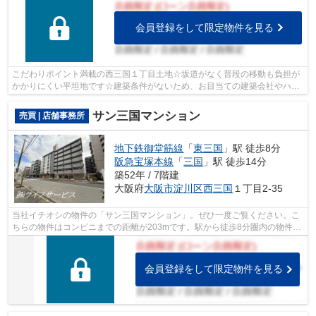
会員登録をして限定物件を見る
こだわりポイント満載の西三国１丁目土地☆坂道がなく普段の移動も負担が
かかりにくい平坦地です☆建築条件がないため、お目当ての建築会社やハウ
スメーカーで、思いのままのマイホーム...
サン三国マンション
売買 | 店舗事務所
地下鉄御堂筋線
「
東三国
」駅 徒歩8分
阪急宝塚本線
「
三国
」駅 徒歩14分
築52年 / 7階建
大阪府
大阪市淀川区
西三国
１丁目2-35
当社イチオシの物件の「サン三国マンション」。ぜひ一度ご覧ください。こ
ちらの物件はコンビニまでの距離が203mです。駅から徒歩8分圏内の物件で
す。
会員登録をして限定物件を見る