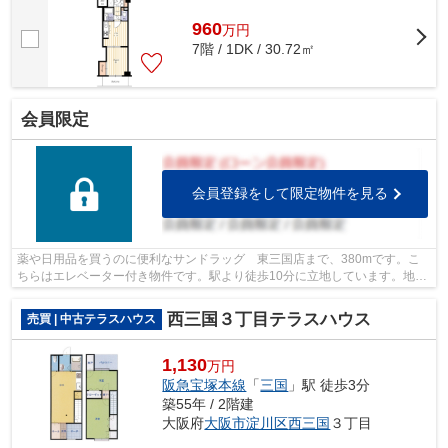
960
万
円
7階 / 1DK / 30.72㎡
会員限定
会員登録をして限定物件を見る
薬や日用品を買うのに便利なサンドラッグ 東三国店まで、380mです。こ
ちらはエレベーター付き物件です。駅より徒歩10分に立地しています。地下
鉄御堂筋線東三国近くなら、アクセスが...
西三国３丁目テラスハウス
売買 | 中古テラスハウス
1,130
万円
阪急宝塚本線
「
三国
」駅 徒歩3分
築55年 / 2階建
大阪府
大阪市淀川区
西三国
３丁目