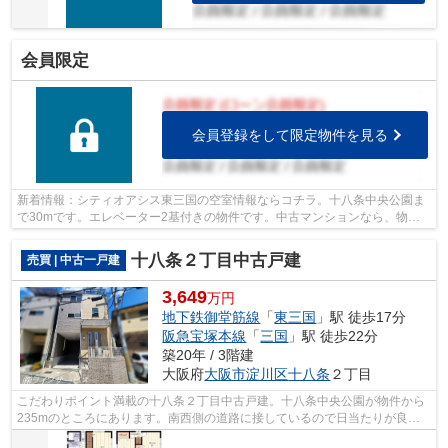
会員限定
会員登録をして限定物件を見る
新着情報：シティオアシス東三国の空室情報ならコチラ。十八条中央公園ま
で30mです。エレベーター2基付きの物件です。中古マンションなら、物件
の購入もスムーズです。地下鉄御堂筋線...
十八条２丁目中古戸建
売買 | 中古一戸建
3,649
万円
地下鉄御堂筋線
「
東三国
」駅 徒歩17分
阪急宝塚本線
「
三国
」駅 徒歩22分
築20年 / 3階建
大阪府
大阪市淀川区
十八条
２丁目
こだわりポイント満載の十八条２丁目中古戸建。十八条中央公園が物件から
235mのところにあります。南西側の道路に接しているので日当たりが良く
快適です。中古の戸建て物件は便利な価...