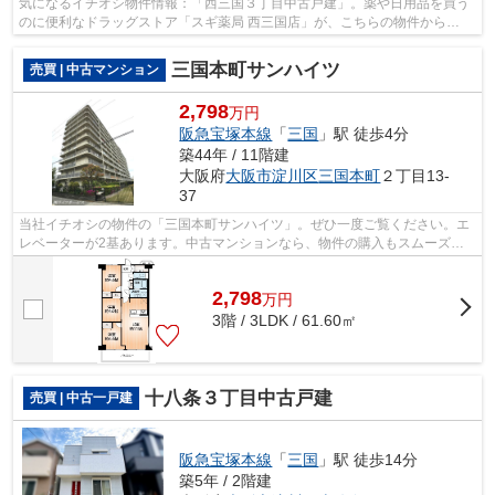
気になるイチオシ物件情報：「西三国３丁目中古戸建」。薬や日用品を買う
のに便利なドラッグストア「スギ薬局 西三国店」が、こちらの物件から
493mのところにあります。物件から390mの...
三国本町サンハイツ
売買 | 中古マンション
2,798
万円
阪急宝塚本線
「
三国
」駅 徒歩4分
築44年 / 11階建
大阪府
大阪市淀川区
三国本町
２丁目13-
37
当社イチオシの物件の「三国本町サンハイツ」。ぜひ一度ご覧ください。エ
レベーターが2基あります。中古マンションなら、物件の購入もスムーズで
す。駅まで徒歩4分の好立地です。阪急...
2,798
万
円
3階 / 3LDK / 61.60㎡
十八条３丁目中古戸建
売買 | 中古一戸建
阪急宝塚本線
「
三国
」駅 徒歩14分
築5年 / 2階建