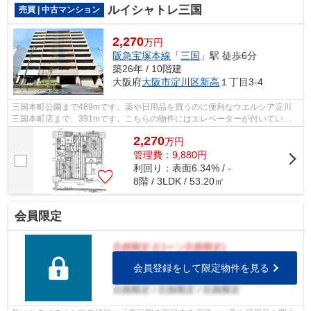
ルイシャトレ三国
売買 | 中古マンション
2,270
万円
阪急宝塚本線
「
三国
」駅 徒歩6分
築26年 / 10階建
大阪府
大阪市淀川区
新高
１丁目3-4
三国本町公園まで489mです。薬や日用品を買うのに便利なウエルシア淀川
三国本町店まで、391mです。こちらの物件にはエレベーターが付いていま
す。綺麗に整備された中古マンションで清...
2,270
万
円
管理費：9,880円
利回り：表面6.34% / -
8階 / 3LDK / 53.20㎡
会員限定
会員登録をして限定物件を見る