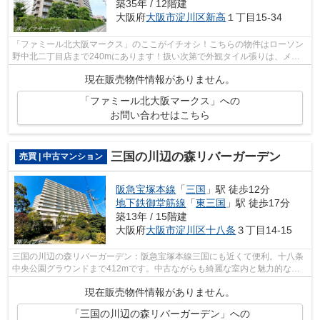
築35年 / 12階建
大阪府
大阪市淀川区
新高
１丁目15-34
「ファミール北大阪マークス」のここがイチオシ！こちらの物件はローソン
野中北二丁目店まで240mにあります！扱い次第で外観タイル張りは、メン
テナンスフリーとなります！中古であり...
現在販売物件情報がありません。
「ファミール北大阪マークス」への
お問い合わせはこちら
三国の川辺の森リバーガーデン
売買 | 中古マンション
阪急宝塚本線
「
三国
」駅 徒歩12分
地下鉄御堂筋線
「
東三国
」駅 徒歩17分
築13年 / 15階建
大阪府
大阪市淀川区
十八条
３丁目14-15
三国の川辺の森リバーガーデン：阪急宝塚本線三国にも近くて便利。十八条
中央公園グラウンドまで412mです。中古ながらも綺麗な室内と魅力的な住
環境のマンションです。室内も広々とし...
現在販売物件情報がありません。
「三国の川辺の森リバーガーデン」への