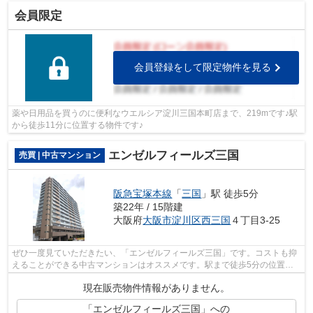
会員限定
会員登録をして限定物件を見る
薬や日用品を買うのに便利なウエルシア淀川三国本町店まで、219mです♪駅
から徒歩11分に位置する物件です♪
エンゼルフィールズ三国
売買 | 中古マンション
阪急宝塚本線
「
三国
」駅 徒歩5分
築22年 / 15階建
大阪府
大阪市淀川区
西三国
４丁目3-25
ぜひ一度見ていただきたい、「エンゼルフィールズ三国」です。コストも抑
えることができる中古マンションはオススメです。駅まで徒歩5分の位置に
ある、好立地な物件です。こちらは利便...
現在販売物件情報がありません。
「エンゼルフィールズ三国」への