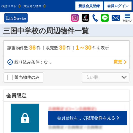
0
0
新規会員登録
会員ログイン
検討リスト:
最近見た物件:
MENU
三国中学校の周辺物件一覧
36
30
1～30
該当物件数
件
販売数
件
件を表示
変更
絞り込み条件：
なし
販売物件のみ
会員限定
会員登録をして限定物件を見る