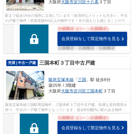
大阪府
大阪市淀川区
十八条
３丁目
駅まで徒歩14分の場所に立地しています！経済的なメリットも大きい、中古
の戸建て物件！前面道路6m以上の物件です！木の温もりも感じることのでき
る、令和2年4月築の物件となります！...
会員登録をして限定物件を見る
三国本町３丁目中古戸建
売買 | 中古一戸建
阪急宝塚本線
「
三国
」駅 徒歩8分
築25年 / 3階建
大阪府
大阪市淀川区
三国本町
３丁目
阪急宝塚本線三国駅周辺物件：三国本町３丁目中古戸建。快適な室内環境を
持つ、中古の一戸建て物件となっています。徒歩8分圏内に駅のある物件で
す。ライフサービスがご提供する、大阪...
会員登録をして限定物件を見る