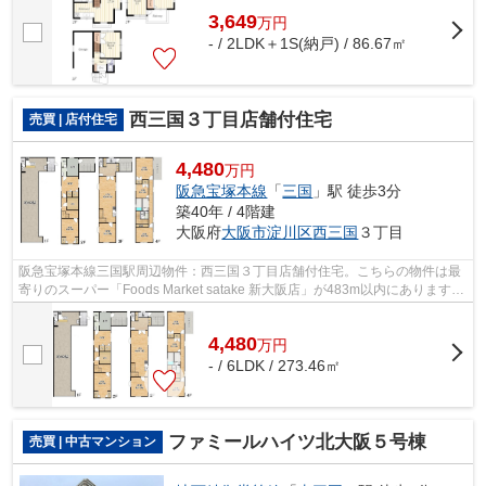
3,649
万
円
- / 2LDK＋1S(納戸) / 86.67㎡
西三国３丁目店舗付住宅
売買 | 店付住宅
4,480
万円
阪急宝塚本線
「
三国
」駅 徒歩3分
築40年 / 4階建
大阪府
大阪市淀川区
西三国
３丁目
阪急宝塚本線三国駅周辺物件：西三国３丁目店舗付住宅。こちらの物件は最
寄りのスーパー「Foods Market satake 新大阪店」が483m以内にあります。
こだわりの条件として選ばれることが...
4,480
万
円
- / 6LDK / 273.46㎡
ファミールハイツ北大阪５号棟
売買 | 中古マンション