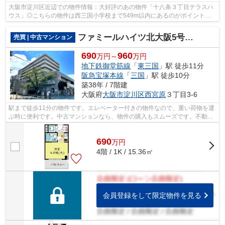
大阪市淀川区近辺での物件情報：大好評のあの物件「十八条３丁目テラスハ
ウス」◎こちらの物件は西三国小学校まで549m以内にあるのがポイントで
す◎こちらは中古のテラスハウス物件です◎...
ファミールハイツ北大阪5号棟弐番館
売買 | 中古マンション
690
960
万円～
万円
地下鉄御堂筋線
「
東三国
」駅 徒歩11分
阪急宝塚本線
「
三国
」駅 徒歩10分
築38年 / 7階建
大阪府
大阪市淀川区
西宮原
３丁目3-6
駅まで徒歩11分の物件です。エレベーター付きの物件なので、重い荷物を運
ぶ時に便利です。中古マンションなら、物件の購入もスムーズです。不動産
のことで悩みがあるなら、ライフサー...
690
万
円
4階 / 1K / 15.36㎡
会員登録をして限定物件を見る