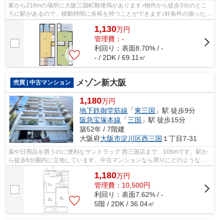
家から218mの場所に大阪三国町郵便局があります♪物件から徒歩3分のとこ
ろに駅があるので、移動時間に余裕を持つことができます♪好条件の揃った前
面道路6m以上の物件をお薦めいたします...
1,130
万
円
管理費：-
利回り：表面8.70% / -
- / 2DK / 69.11㎡
メゾン新大阪
売買 | 中古マンション
1,180
万円
地下鉄御堂筋線
「
東三国
」駅 徒歩9分
阪急宝塚本線
「
三国
」駅 徒歩15分
築52年 / 7階建
大阪府
大阪市淀川区
西三国
１丁目7-31
薬や日用品を買うのに便利なサンドラッグ 西三国店まで、106mです。駅か
ら徒歩6分圏内に立地しています。中古マンションなら周りにどのような人
が住んでいるかも知ることができます。...
1,180
万
円
管理費：10,500円
利回り：表面7.62% / -
5階 / 2DK / 36.04㎡