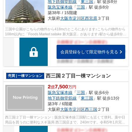
地下鉄御堂筋線
「
東三国
」駅 徒歩8分
阪急宝塚本線
「
三国
」駅 徒歩8分
築38年 / 15階建
大阪府
大阪市淀川区
西宮原
３丁目
三国中公園がこちらの物件から418mのところにあります♪こちらの物件から
108m以内に「Foods Market satake 新大阪店」があります♪駅から徒歩8分圏
内に立地しています♪中古でありながら...
会員登録をして限定物件を見る
西三国２丁目一棟マンション
売買 | 一棟マンション
2
7,500
億
万円
阪急宝塚本線
「
三国
」駅 徒歩6分
地下鉄御堂筋線
「
東三国
」駅 徒歩13分
築3年 / 6階建
大阪府
大阪市淀川区
西三国
２丁目
西三国２丁目一棟マンション：阪急宝塚本線三国駅にも近くて便利。薬や日
用品を買うのに便利なスギ薬局 西三国店まで、240mです。令和5年1月完
成、まだまだ新しい築浅物件。駅から徒歩...