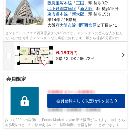
阪急宝塚本線
「
三国
」駅 徒歩9分
地下鉄御堂筋線
「
新大阪
」駅 徒歩15分
東海道本線
「
新大阪
」駅 徒歩15分
築14年 / 15階建
大阪府
大阪市淀川区
西宮原
２丁目6-41
セントラルスクエア西宮原店まで463mです。マンションにどんな人が住ん
でいるのかも中古マンションなら事前に知れます。駅から徒歩9分圏内の物
件です。エレベーターが2基ある物件です...
6,180
万
円
2階 / 3LDK / 66.72㎡
会員限定
会員登録をして限定物件を見る
歩いて289mの場所に、Foods Market satake 新大阪店があります。物件から
徒歩5分のところに駅があるので、移動時間に余裕を持つことができます。