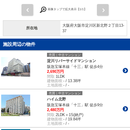
前
次
画像タップで拡大表示【
1
/1】
大阪府大阪市淀川区新北野２丁目13-
所在地
37
施設周辺の物件
売買｜中古マンション
淀川リバーサイドマンション
阪急宝塚本線「十三」駅 徒歩4分
2,690万円
間取:
1LDK
建物面積:
- / 13.38坪
土地面積:
- / -
売買｜中古マンション
ハイム北野
阪急宝塚本線「十三」駅 徒歩9分
2,480万円
間取:
2LDK＋1S(納戸)
建物面積:
- / 19.84坪
土地面積:
- / -