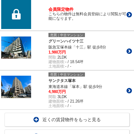
会員限定物件
こちらの物件は無料会員登録により閲覧が可
能になります。
売買｜中古マンション
グリーンハイツ十三
阪急宝塚本線「十三」駅 徒歩8分
1,980万円
間取:
2LDK
建物面積:
- / 18.54坪
土地面積:
- / -
売買｜中古マンション
サンクタス塚本
東海道本線「塚本」駅 徒歩9分
4,980万円
間取:
3LDK
建物面積:
- / 21.26坪
土地面積:
- / -
近くの賃貸物件をもっと見る