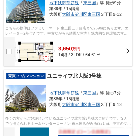
地下鉄御堂筋線
「
東三国
」駅 徒歩9分
築39年 / 15階建
大阪府
大阪市淀川区
東三国
３丁目9-12
こちらの物件はファミリーマート 東三国三丁目店まで269mにあります。エ
レベーター2基付きです。中古ながらも綺麗な室内と魅力的な住環境のマン
ションです。徒歩6分圏内に駅のある物件...
3,650
万
円
14階 / 3LDK / 64.61㎡
ユニライフ北大阪3号棟
売買 | 中古マンション
地下鉄御堂筋線
「
東三国
」駅 徒歩7分
築38年 / 15階建
大阪府
大阪市淀川区
東三国
３丁目9-13
多くの方からご好評頂いているユニライフ北大阪3号棟のご紹介です。なん
でも揃えられるホームセンターコーナン 東三国店が近所(321m)。中古のマン
ションなら費用も抑えられ、その分の...