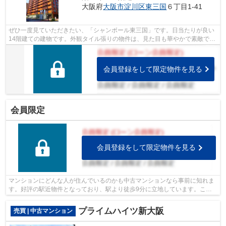
大阪府
大阪市淀川区
東三国
６丁目1-41
ぜひ一度見ていただきたい、「シャンボール東三国」です。日当たりが良い
14階建ての建物です。外観タイル張りの物件は、見た目も華やかで素敵で
す。多くの方に好評の、駅から徒歩4分に...
会員登録をして限定物件を見る
会員限定
会員登録をして限定物件を見る
マンションにどんな人が住んでいるのかも中古マンションなら事前に知れま
す。好評の駅近物件となっており、駅より徒歩9分に立地しています。こち
らはエレベーター付きの物件です。ライ...
プライムハイツ新大阪
売買 | 中古マンション