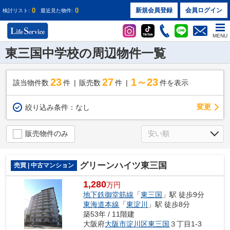
0
0
新規会員登録
会員ログイン
検討リスト:
最近見た物件:
MENU
東三国中学校の周辺物件一覧
23
27
1～23
該当物件数
件
販売数
件
件を表示
変更
絞り込み条件：
なし
販売物件のみ
グリーンハイツ東三国
売買 | 中古マンション
1,280
万円
地下鉄御堂筋線
「
東三国
」駅 徒歩9分
東海道本線
「
東淀川
」駅 徒歩8分
築53年 / 11階建
大阪府
大阪市淀川区
東三国
３丁目1-3