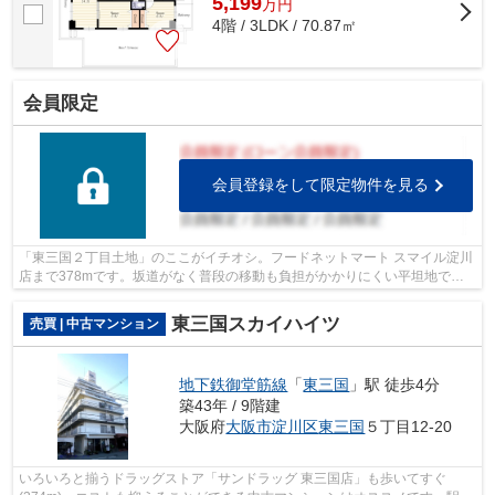
5,199
万
円
4階 / 3LDK / 70.87㎡
会員限定
会員登録をして限定物件を見る
「東三国２丁目土地」のここがイチオシ。フードネットマート スマイル淀川
店まで378mです。坂道がなく普段の移動も負担がかかりにくい平坦地で
す。イチオシの土地面積91.8㎡(公簿)の土...
東三国スカイハイツ
売買 | 中古マンション
地下鉄御堂筋線
「
東三国
」駅 徒歩4分
築43年 / 9階建
大阪府
大阪市淀川区
東三国
５丁目12-20
いろいろと揃うドラッグストア「サンドラッグ 東三国店」も歩いてすぐ