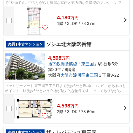
で484mです。中古ながらも綺麗な室内と魅力的な住環境のマンションで
す。こちらの物件にはエレベーターが付いて...
4,180
万
円
1階 / 3LDK / 73.37㎡
ソシエ北大阪弐番館
売買 | 中古マンション
4,598
万円
地下鉄御堂筋線
「
東三国
」駅 徒歩5分
築30年 / 9階建
大阪府
大阪市淀川区
東三国
３丁目9-22
ファミリーマート 東三国三丁目店まで徒歩3分と近場にコンビニがあるのも
ポイント。駅徒歩5分という立地が魅力的な物件です。中古でありながら、
綺麗で機能的な設備のあるマンションで...
4,598
万
円
2階 / 3LDK / 75.60㎡
ザ・レジデンス東三国
売買 | 中古マンション