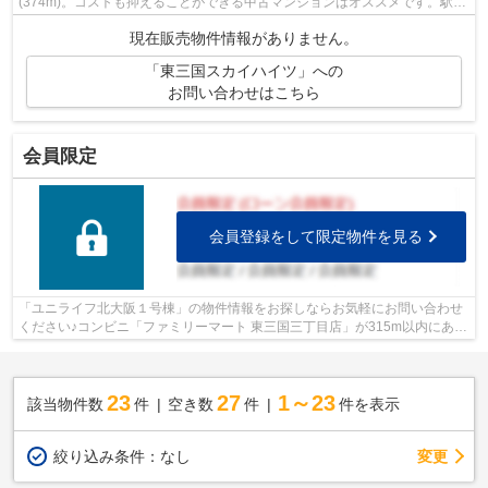
(374m)。コストも抑えることができる中古マンションはオススメです。駅ま
で徒歩4分の位置にある、好立地な物件で...
現在販売物件情報がありません。
「東三国スカイハイツ」への
お問い合わせはこちら
会員限定
会員登録をして限定物件を見る
「ユニライフ北大阪１号棟」の物件情報をお探しならお気軽にお問い合わせ
ください♪コンビニ「ファミリーマート 東三国三丁目店」が315m以内にある
物件です♪駅まで徒歩6分の場所にある...
23
27
1～23
該当物件数
件
空き数
件
件を表示
変更
絞り込み条件：
なし