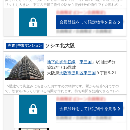
リットも大きい、中古の戸建て物件☆駅から徒歩7分の物件です☆憧れの吹
き抜け空間のある物件です☆大阪市淀川区で...
会員登録をして限定物件を見る
ソシエ北大阪
売買 | 中古マンション
地下鉄御堂筋線
「
東三国
」駅 徒歩5分
築32年 / 15階建
大阪府
大阪市淀川区
東三国
３丁目9-21
15階建てで街並みにも合ったおすすめの物件です。駅から徒歩5分ですの
で、朝食をゆっくり食べる時間が作れます。待ち時間を短縮できるエレベー
ター2基の物件です。不動産購入は人生で...
会員登録をして限定物件を見る