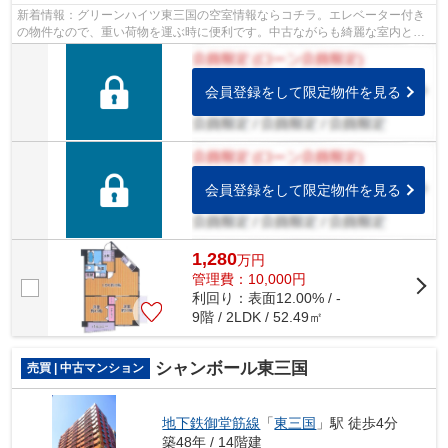
新着情報：グリーンハイツ東三国の空室情報ならコチラ。エレベーター付き
の物件なので、重い荷物を運ぶ時に便利です。中古ながらも綺麗な室内と魅
力的な住環境のマンションです。徒歩9...
会員登録をして限定物件を見る
会員登録をして限定物件を見る
1,280
万
円
管理費：10,000円
利回り：表面12.00% / -
9階 / 2LDK / 52.49㎡
シャンボール東三国
売買 | 中古マンション
地下鉄御堂筋線
「
東三国
」駅 徒歩4分
築48年 / 14階建