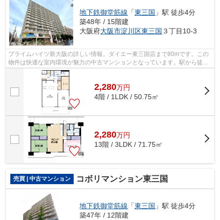
地下鉄御堂筋線
「
東三国
」駅 徒歩4分
築48年 / 15階建
大阪府
大阪市淀川区
東三国
３丁目10-3
プライムハイツ新大阪の詳しい情報。ダイエー東三国店まで80mです。この
物件は快適な室内環境が魅力の中古マンションとなっています。駅から徒歩
4分に位置する、魅力的な駅近物件です...
2,280
万
円
4階 / 1LDK / 50.75㎡
2,280
万
円
13階 / 3LDK / 71.75㎡
コボリマンション東三国
売買 | 中古マンション
地下鉄御堂筋線
「
東三国
」駅 徒歩4分
築47年 / 12階建