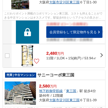
大阪府
大阪市淀川区
東三国
６丁目1-30
こだわりポイント満載のコボリマンション東三国。コストも抑えることがで
きる中古マンションはオススメです。駅徒歩4分というアクセスの良さが魅
力的な物件です。こちらはエレベーター...
会員登録をして限定物件を見る
2,480
万
円
11階 / 1LDK＋1S(納戸) / 53.94㎡
サニーコーポ東三国
売買 | 中古マンション
2,580
万円
地下鉄御堂筋線
「
東三国
」駅 徒歩4分
築46年 / 12階建
大阪府
大阪市淀川区
東三国
６丁目1-39