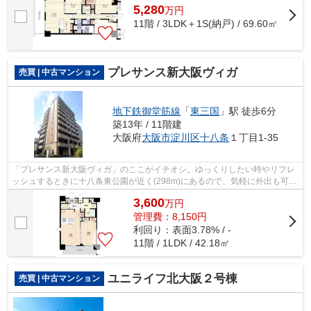
5,280
万
円
11階 / 3LDK＋1S(納戸) / 69.60㎡
プレサンス新大阪ヴィガ
売買 | 中古マンション
地下鉄御堂筋線
「
東三国
」駅 徒歩6分
築13年 / 11階建
大阪府
大阪市淀川区
十八条
１丁目1-35
「プレサンス新大阪ヴィガ」のここがイチオシ。ゆっくりしたい時やリフレ
ッシュするときに十八条東公園が近く(298m)にあるので、気軽に外出も可能
です。物件から駅まで徒歩6分です。地...
3,600
万
円
管理費：8,150円
利回り：表面3.78% / -
11階 / 1LDK / 42.18㎡
ユニライフ北大阪２号棟
売買 | 中古マンション