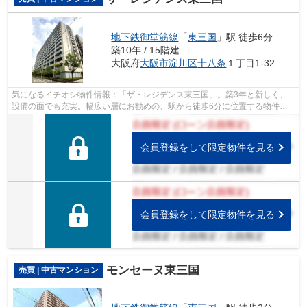
地下鉄御堂筋線
「
東三国
」駅 徒歩6分
築10年 / 15階建
大阪府
大阪市淀川区
十八条
１丁目1-32
気になるイチオシ物件情報：「ザ・レジデンス東三国」。築3年と新しく、
設備の面でも充実。幅広い層にお勧めの、駅から徒歩6分に位置する物件で
す。多くの方に好評な、清潔感のある室...
会員登録をして限定物件を見る
会員登録をして限定物件を見る
モンセーヌ東三国
売買 | 中古マンション