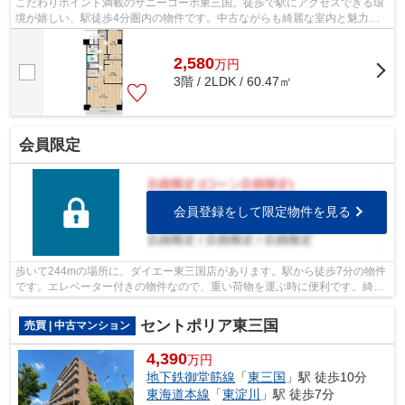
こだわりポイント満載のサニーコーポ東三国。徒歩で駅にアクセスできる環
境が嬉しい、駅徒歩4分圏内の物件です。中古ながらも綺麗な室内と魅力的
な住環境のマンションです。エレベータ...
2,580
万
円
3階 / 2LDK / 60.47㎡
会員限定
会員登録をして限定物件を見る
歩いて244mの場所に、ダイエー東三国店があります。駅から徒歩7分の物件
です。エレベーター付きの物件なので、重い荷物を運ぶ時に便利です。綺麗
に整備された中古マンションで清潔感を...
セントポリア東三国
売買 | 中古マンション
4,390
万円
地下鉄御堂筋線
「
東三国
」駅 徒歩10分
東海道本線
「
東淀川
」駅 徒歩7分