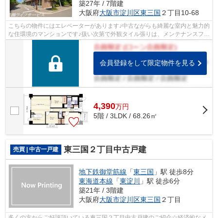
築27年 / 7階建
大阪府
大阪市淀川区
東三国
２丁目10-68
こちらの物件にはエレベーターがあります♪中古ながらも綺麗な室内と魅力的
な住環境のマンションです♪扱い次第で外観タイル張りは、メンテナンスフリ
ーとなります♪駅徒歩10分の物件です...
会員登録をして限定物件を見る
4,390
万
円
5階 / 3LDK / 68.26㎡
東三国２丁目中古戸建
売買 | 中古一戸建
地下鉄御堂筋線
「
東三国
」駅 徒歩8分
東海道本線
「
東淀川
」駅 徒歩6分
築21年 / 3階建
大阪府
大阪市淀川区
東三国
２丁目
多くの方からご好評頂いている東三国２丁目中古戸建のご紹介☆経済的なメ