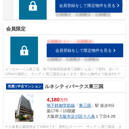
会員登録をして限定物件を見る
会員限定
会員登録をして限定物件を見る
エンゼルハイム東三国：地下鉄御堂筋線東三国駅にも近くて便利。歩いて
145mの場所に、サンディ 西三国店があります。駅から物件まで徒歩9分で
す。マンションにどんな人が住んでいるの...
ルネシティパークス東三国
売買 | 中古マンション
4,180
万円
地下鉄御堂筋線
「
東三国
」駅 徒歩9分
築17年 / 15階建
大阪府
大阪市淀川区
十八条
１丁目4-28
十八条東公園南側まで148mです。便利なスーパー「サンディ 西三国店」ま