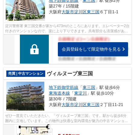
地下鉄御堂筋線
「
東三国
」駅 徒歩2分
築27年 / 15階建
大阪府
大阪市淀川区
東三国
６丁目1-1
淀川警察署 東三国交番が家から473mのところにあります。エレベーター2台
付きのマンションなので、楽に上り下りできます。共有部分も清潔感があ
り、綺麗な中古マンションです。駅まで...
会員登録をして限定物件を見る
ヴィルヌーブ東三国
売買 | 中古マンション
地下鉄御堂筋線
「
東三国
」駅 徒歩6分
東海道本線
「
東淀川
」駅 徒歩10分
築30年 / 7階建
大阪府
大阪市淀川区
東三国
２丁目11-21
ぜひ一度見ていただきたい、「ヴィルヌーブ東三国」です。駅から徒歩6分
圏内に立地しています。この物件は快適な室内環境が魅力の中古マンション
となっています。不動産のことなら、地...