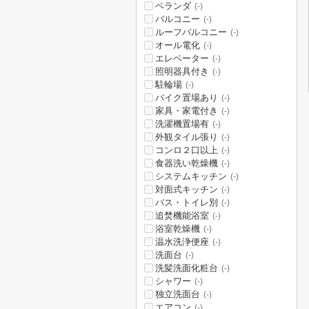
ベランダ
(-)
バルコニー
(-)
ルーフバルコニー
(-)
オール電化
(-)
エレベーター
(-)
照明器具付き
(-)
駐輪場
(-)
バイク置場あり
(-)
家具・家電付き
(-)
洗濯機置場有
(-)
外観タイル張り
(-)
コンロ２口以上
(-)
食器洗い乾燥機
(-)
システムキッチン
(-)
対面式キッチン
(-)
バス・トイレ別
(-)
追焚機能浴室
(-)
浴室乾燥機
(-)
温水洗浄便座
(-)
洗面台
(-)
洗髪洗面化粧台
(-)
シャワー
(-)
独立洗面台
(-)
エアコン
(-)