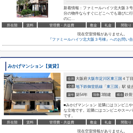
新着情報：ファミールハイツ北大阪３号
分の物件ならすぐにどこへでも遊びに行
のに...
所在階
賃料
管理費・共益費
敷金
礼金
間取り
現在空室情報がありません。
『ファミールハイツ北大阪３号棟』へのお問い合
みかげマンション【賃貸】
大阪府
大阪市淀川区
東三国
４丁目2
住所
交通
地下鉄御堂筋線
「
東三国
」駅 徒
築54年
3階建
鉄骨
築年
階数
構造
■みかげマンション 近隣にはコンビニ
な立地です。近隣にはコンビニやスーパ
です。
所在階
賃料
管理費・共益費
敷金
礼金
間取り
現在空室情報がありません。