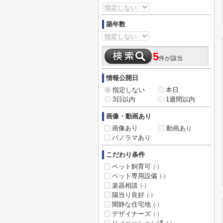
築年数
5
件が該当
情報公開日
指定しない
本日
3日以内
1週間以内
画像・動画あり
画像あり
動画あり
パノラマあり
こだわり条件
ペット飼育可
(-)
ペット専用設備
(-)
楽器相談
(-)
陽当り良好
(-)
閑静な住宅地
(-)
デザイナーズ
(-)