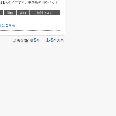
の１DKタイプです。事務所使用やペット
面積
詳細
検討リスト
せはこちら
5
1-5
該当公開件数
件
件表示