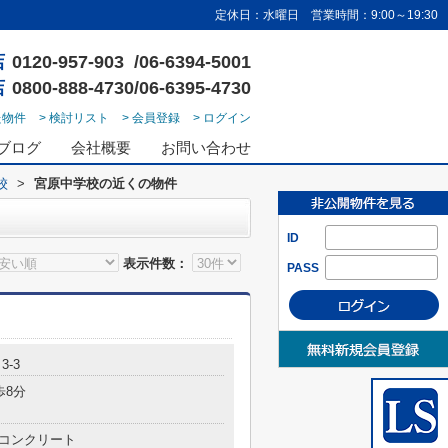
定休日：水曜日 営業時間：9:00～19:30
店
0120-957-903 /06-6394-5001
店
0800-888-4730/06-6395-4730
た物件
> 検討リスト
> 会員登録
> ログイン
ブログ
会社概要
お問い合わせ
校
>
宮原中学校の近くの物件
ID
表示件数：
PASS
3-3
歩8分
コンクリート