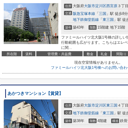
大阪府
大阪市淀川区
西宮原
３丁目
住所
交通
阪急宝塚本線
「
三国
」駅 徒歩8分
地下鉄御堂筋線
「
東三国
」駅 徒
築43年
15階建 地下15階
築年
階数
ファミールハイツ北大阪1号棟の詳しい
行動範囲も広がります。こちらはエレベ
に関...
所在階
賃料
管理費・共益費
敷金
礼金
間取り
現在空室情報がありません。
ファミールハイツ北大阪1号棟へのお問い合わ
あかつきマンション【賃貸】
大阪府
大阪市淀川区
東三国
４丁目2
住所
交通
地下鉄御堂筋線
「
東三国
」駅 徒
築38年
4階建
鉄骨
築年
階数
構造