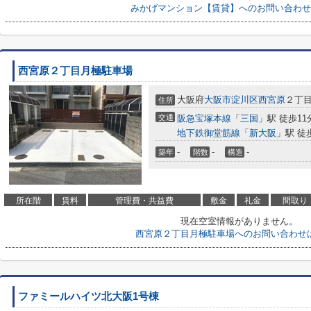
みかげマンション【賃貸】へのお問い合わせ
西宮原２丁目月極駐車場
大阪府
大阪市淀川区
西宮原
２丁目6
住所
交通
阪急宝塚本線
「
三国
」駅 徒歩11
地下鉄御堂筋線
「
新大阪
」駅 徒
-
-
-
築年
階数
構造
所在階
賃料
管理費・共益費
敷金
礼金
間取り
現在空室情報がありません。
西宮原２丁目月極駐車場へのお問い合わせ
ファミールハイツ北大阪1号棟