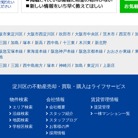
阪市東淀川区
/
大阪市西淀川区
/
吹田市
/
大阪市中央区
/
茨木市
/
西宮市
/
三国
/
加島
/
塚本
/
新高
/
西中島
/
十三東
/
木川東
/
新北野
阪急宝塚本線
/
東海道本線
/
阪急神戸本線
/
阪急京都本線
/
おおさか東線
/
地
三国
/
三国
/
西中島南方
/
塚本
/
神崎川
/
加島
/
東淀川
/
上新庄
淀川区の不動産売却・買取・購入はライフサービス
物件検索
会社情報
賃貸管理情報
エリア検索
会社概要
賃貸管理
沿線検索
スタッフ紹介
一棟マンション一覧
地図検索
スタッフブログ
学校区検索
お客様の声
採用情報