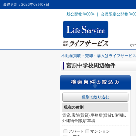
最終更新：2026年08月07日
一般公開物件
00
件 ｜ 会員限定公開物件
0
ホ
不動産買取・売却・購入はライフサービ
宮原中学校周辺物件
種別で絞り込む
現在の種別
賃貸,店舗(賃貸),事務所(賃貸),住宅以
外建物全部,駐車場
アパート
マンション