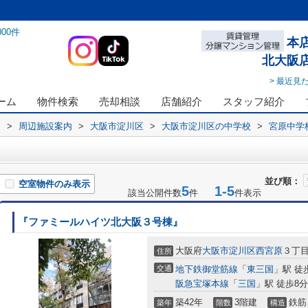
000
件
本
北大阪
> 最近見
ーム
物件検索
売却相談
店舗紹介
スタッフ紹介
ス
>
周辺施設案内
>
大阪市淀川区
>
大阪市淀川区の中学校
>
宮原中学
並び順：
空室物件のみ表示
5
1-5
該当公開件数
件
件表示
『ファミールハイツ北大阪３号棟』
大阪府
大阪市淀川区
西宮原
３丁目
住所
交通
地下鉄御堂筋線
「
東三国
」駅 徒
阪急宝塚本線
「
三国
」駅 徒歩8分
築42年
3階建
鉄筋
築年
階数
構造