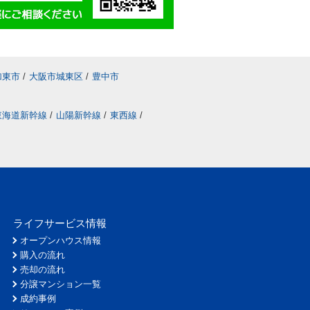
加東市
/
大阪市城東区
/
豊中市
東海道新幹線
/
山陽新幹線
/
東西線
/
ライフサービス情報
オープンハウス情報
購入の流れ
売却の流れ
分譲マンション一覧
成約事例