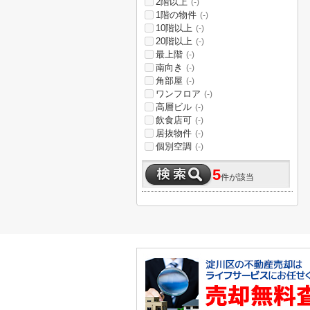
2階以上
(-)
1階の物件
(-)
10階以上
(-)
20階以上
(-)
最上階
(-)
南向き
(-)
角部屋
(-)
ワンフロア
(-)
高層ビル
(-)
飲食店可
(-)
居抜物件
(-)
個別空調
(-)
5
件が該当