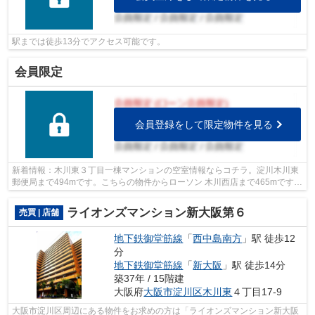
駅までは徒歩13分でアクセス可能です。
会員限定
会員登録をして限定物件を見る
新着情報：木川東３丁目一棟マンションの空室情報ならコチラ。淀川木川東
郵便局まで494mです。こちらの物件からローソン 木川西店まで465mです。
徒歩12分で駅へのアクセスが可能な物件...
ライオンズマンション新大阪第６
売買 | 店舗
地下鉄御堂筋線
「
西中島南方
」駅 徒歩12
分
地下鉄御堂筋線
「
新大阪
」駅 徒歩14分
築37年 / 15階建
大阪府
大阪市淀川区
木川東
４丁目17-9
大阪市淀川区周辺にある物件をお求めの方は「ライオンズマンション新大阪