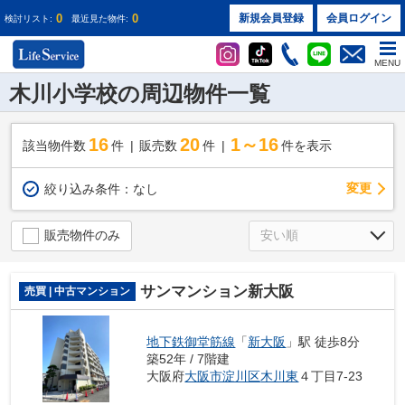
0
0
新規会員登録
会員ログイン
検討リスト:
最近見た物件:
MENU
木川小学校の周辺物件一覧
16
20
1～16
該当物件数
件
販売数
件
件を表示
変更
絞り込み条件：
なし
販売物件のみ
サンマンション新大阪
売買 | 中古マンション
地下鉄御堂筋線
「
新大阪
」駅 徒歩8分
築52年 / 7階建
大阪府
大阪市淀川区
木川東
４丁目7-23