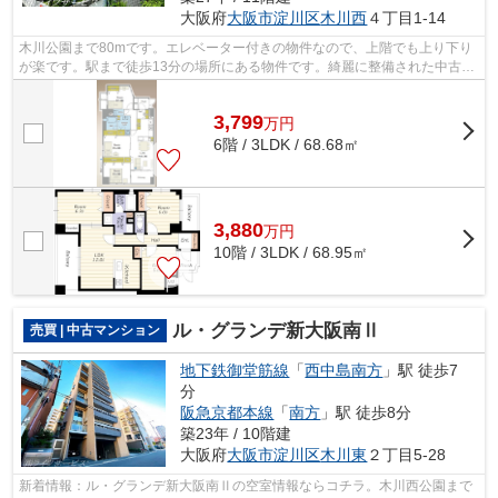
大阪府
大阪市淀川区
木川西
４丁目1-14
木川公園まで80mです。エレベーター付きの物件なので、上階でも上り下り
が楽です。駅まで徒歩13分の場所にある物件です。綺麗に整備された中古マ
ンションで清潔感を感じます。大阪市淀...
3,799
万
円
6階 / 3LDK / 68.68㎡
3,880
万
円
10階 / 3LDK / 68.95㎡
ル・グランデ新大阪南Ⅱ
売買 | 中古マンション
地下鉄御堂筋線
「
西中島南方
」駅 徒歩7
分
阪急京都本線
「
南方
」駅 徒歩8分
築23年 / 10階建
大阪府
大阪市淀川区
木川東
２丁目5-28
新着情報：ル・グランデ新大阪南Ⅱの空室情報ならコチラ。木川西公園まで