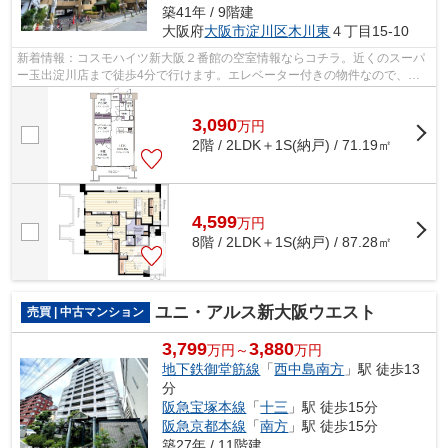
築41年 / 9階建
大阪府
大阪市淀川区
木川東
４丁目15-10
新着情報：コスモハイツ新大阪２番館の空室情報ならコチラ。近くのスーパ
ー玉出淀川店まで徒歩4分で行けます。エレベーター付きの物件なので、重
い荷物を運ぶ時に便利です。駅まで歩い...
3,090
万
円
2階 / 2LDK＋1S(納戸) / 71.19㎡
4,599
万
円
8階 / 2LDK＋1S(納戸) / 87.28㎡
ユニ・アルス新大阪ウエスト
売買 | 中古マンション
3,799
3,880
万円～
万円
地下鉄御堂筋線
「
西中島南方
」駅 徒歩13
分
阪急宝塚本線
「
十三
」駅 徒歩15分
阪急京都本線
「
南方
」駅 徒歩15分
築27年 / 11階建