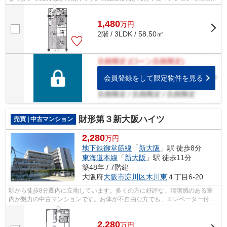
を感じます。不動産のことで悩みがある...
1,480
万
円
2階 / 3LDK / 58.50㎡
会員登録をして限定物件を見る
財形第３新大阪ハイツ
売買 | 中古マンション
2,280
万円
地下鉄御堂筋線
「
新大阪
」駅 徒歩8分
東海道本線
「
新大阪
」駅 徒歩11分
築48年 / 7階建
大阪府
大阪市淀川区
木川東
４丁目6-20
駅から徒歩8分圏内に立地しています。多くの方に好評な、清潔感のある室
内が魅力の中古マンションです。お体が不自由な方でも、エレベーター付き
の物件なので昇り降りが安心です。地下...
2,280
万
円