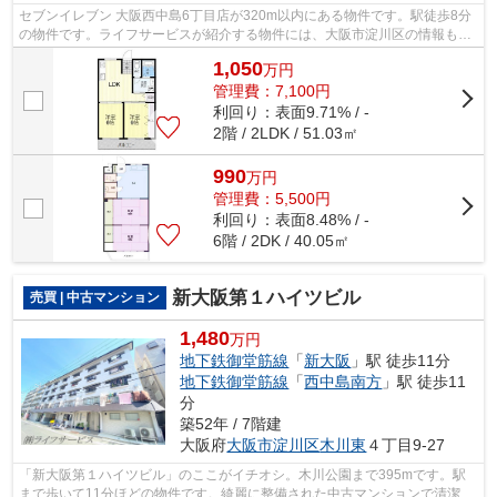
セブンイレブン 大阪西中島6丁目店が320m以内にある物件です。駅徒歩8分
の物件です。ライフサービスが紹介する物件には、大阪市淀川区の情報も満
載です。info@life-service-kk.co.jpか...
1,050
万
円
管理費：7,100円
利回り：表面9.71% / -
2階 / 2LDK / 51.03㎡
990
万
円
管理費：5,500円
利回り：表面8.48% / -
6階 / 2DK / 40.05㎡
新大阪第１ハイツビル
売買 | 中古マンション
1,480
万円
地下鉄御堂筋線
「
新大阪
」駅 徒歩11分
地下鉄御堂筋線
「
西中島南方
」駅 徒歩11
分
築52年 / 7階建
大阪府
大阪市淀川区
木川東
４丁目9-27
「新大阪第１ハイツビル」のここがイチオシ。木川公園まで395mです。駅
まで歩いて11分ほどの物件です。綺麗に整備された中古マンションで清潔感