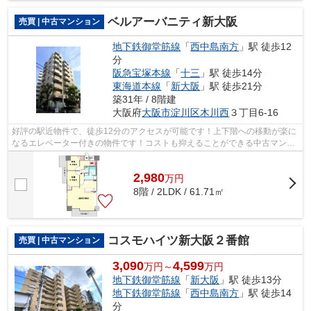
ベルアーバニティ新大阪
売買 | 中古マンション
地下鉄御堂筋線
「
西中島南方
」駅 徒歩12
分
阪急宝塚本線
「
十三
」駅 徒歩14分
東海道本線
「
新大阪
」駅 徒歩21分
築31年 / 8階建
大阪府
大阪市淀川区
木川西
３丁目6-16
好評の駅近物件で、徒歩12分のアクセスが可能です！上下階への移動が楽に
なるエレベーター付きの物件です！コストも抑えることができる中古マンシ
ョンはオススメです！ライフサービス...
2,980
万
円
8階 / 2LDK / 61.71㎡
コスモハイツ新大阪２番館
売買 | 中古マンション
3,090
4,599
万円～
万円
地下鉄御堂筋線
「
新大阪
」駅 徒歩13分
地下鉄御堂筋線
「
西中島南方
」駅 徒歩14
分