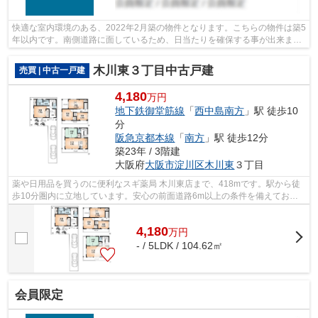
快適な室内環境のある、2022年2月築の物件となります。こちらの物件は築5
年以内です。南側道路に面しているため、日当たりを確保する事が出来ま
す。中古の戸建て物件のご紹介です。一...
木川東３丁目中古戸建
売買 | 中古一戸建
4,180
万円
地下鉄御堂筋線
「
西中島南方
」駅 徒歩10
分
阪急京都本線
「
南方
」駅 徒歩12分
築23年 / 3階建
大阪府
大阪市淀川区
木川東
３丁目
薬や日用品を買うのに便利なスギ薬局 木川東店まで、418mです。駅から徒
歩10分圏内に立地しています。安心の前面道路6m以上の条件を備えており
ます。中古戸建てながら、室内はとてもき...
4,180
万
円
- / 5LDK / 104.62㎡
会員限定