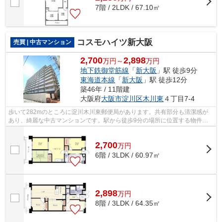
7階 / 2LDK / 67.10㎡
コスモハイツ新大阪
売買 | 中古マンション
2,700
2,898
万円～
万円
地下鉄御堂筋線
「
新大阪
」駅 徒歩9分
東海道本線
「
新大阪
」駅 徒歩12分
築46年 / 11階建
大阪府
大阪市淀川区
木川東
４丁目7-4
歩いて282mのところに淀川木川東郵便局があります。共有部分も清潔感が
あり、綺麗な中古マンションです。駅から徒歩9分の場所に位置する物件で
す。こちらのエレベーター付きの物件はい...
2,700
万
円
6階 / 3LDK / 60.97㎡
2,898
万
円
8階 / 3LDK / 64.35㎡