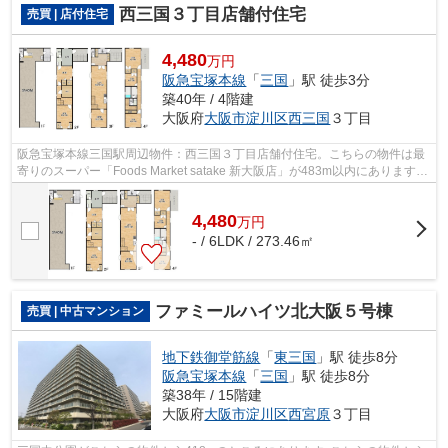
西三国３丁目店舗付住宅
売買 | 店付住宅
4,480
万円
阪急宝塚本線
「
三国
」駅 徒歩3分
築40年 / 4階建
大阪府
大阪市淀川区
西三国
３丁目
阪急宝塚本線三国駅周辺物件：西三国３丁目店舗付住宅。こちらの物件は最
寄りのスーパー「Foods Market satake 新大阪店」が483m以内にあります。
こだわりの条件として選ばれることが...
4,480
万
円
- / 6LDK / 273.46㎡
ファミールハイツ北大阪５号棟
売買 | 中古マンション
地下鉄御堂筋線
「
東三国
」駅 徒歩8分
阪急宝塚本線
「
三国
」駅 徒歩8分
築38年 / 15階建
大阪府
大阪市淀川区
西宮原
３丁目