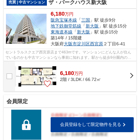
ザ・パークハウス新大阪
売買 | 中古マンション
6,180
万円
阪急宝塚本線
「
三国
」駅 徒歩9分
地下鉄御堂筋線
「
新大阪
」駅 徒歩15分
東海道本線
「
新大阪
」駅 徒歩15分
築14年 / 15階建
大阪府
大阪市淀川区
西宮原
２丁目6-41
セントラルスクエア西宮原店まで463mです。マンションにどんな人が住ん
でいるのかも中古マンションなら事前に知れます。駅から徒歩9分圏内の物
件です。エレベーターが2基ある物件です...
6,180
万
円
2階 / 3LDK / 66.72㎡
会員限定
会員登録をして限定物件を見る