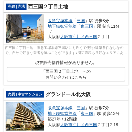
西三国２丁目土地
売買 | 売地
阪急宝塚本線
「
三国
」駅 徒歩8分
地下鉄御堂筋線
「
東三国
」駅 徒歩11分
- / -
大阪府
大阪市淀川区
西三国
２丁目
西三国２丁目土地：阪急宝塚本線三国駅にも近くて便利♪建築条件なしなの
で、自分で好きな業者を選ぶことができます♪周辺環境も良好なエリアにある
売地です♪駅から徒歩8分圏内に立地し...
現在販売物件情報がありません。
「西三国２丁目土地」への
お問い合わせはこちら
グランドール北大阪
売買 | 中古マンション
阪急宝塚本線
「
三国
」駅 徒歩7分
地下鉄御堂筋線
「
東三国
」駅 徒歩13分
築27年 / 12階建
大阪府
大阪市淀川区
西三国
２丁目2-18