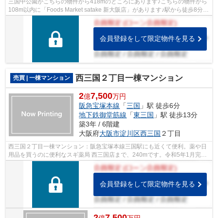
三国中公園がこちらの物件から418mのところにあります♪こちらの物件から
108m以内に「Foods Market satake 新大阪店」があります♪駅から徒歩8分圏
内に立地しています♪中古でありながら...
会員登録をして限定物件を見る
西三国２丁目一棟マンション
売買 | 一棟マンション
2
7,500
億
万円
阪急宝塚本線
「
三国
」駅 徒歩6分
地下鉄御堂筋線
「
東三国
」駅 徒歩13分
築3年 / 6階建
大阪府
大阪市淀川区
西三国
２丁目
西三国２丁目一棟マンション：阪急宝塚本線三国駅にも近くて便利。薬や日
用品を買うのに便利なスギ薬局 西三国店まで、240mです。令和5年1月完
成、まだまだ新しい築浅物件。駅から徒歩...
会員登録をして限定物件を見る
2
7,500