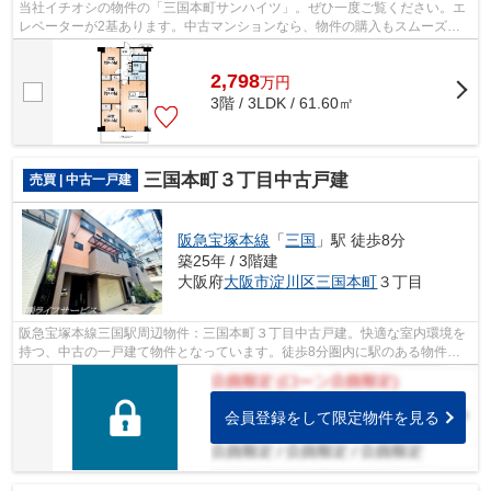
当社イチオシの物件の「三国本町サンハイツ」。ぜひ一度ご覧ください。エ
レベーターが2基あります。中古マンションなら、物件の購入もスムーズで
す。駅まで徒歩4分の好立地です。阪急...
2,798
万
円
3階 / 3LDK / 61.60㎡
三国本町３丁目中古戸建
売買 | 中古一戸建
阪急宝塚本線
「
三国
」駅 徒歩8分
築25年 / 3階建
大阪府
大阪市淀川区
三国本町
３丁目
阪急宝塚本線三国駅周辺物件：三国本町３丁目中古戸建。快適な室内環境を
持つ、中古の一戸建て物件となっています。徒歩8分圏内に駅のある物件で
す。ライフサービスがご提供する、大阪...
会員登録をして限定物件を見る