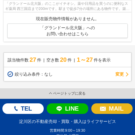
「グランドール北大阪」のここがイチオシ。薬や日用品を買うのに便利なス
ギ薬局 西三国店まで200mです。駅まで徒歩7分の場所にある物件です。築
27年の中古マンションです。夢のマイホ...
現在販売物件情報がありません。
「グランドール北大阪」への
お問い合わせはこちら
27
20
1～27
該当物件数
件
空き数
件
件を表示
変更
絞り込み条件：
なし
ページトップに戻る
TEL
LINE
MAIL
淀川区の不動産売却・買取・購入はライフサービス
営業時間:9:00～19:30