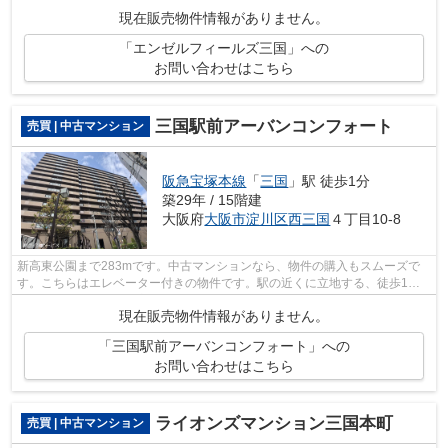
ある、好立地な物件です。こちらは利便...
現在販売物件情報がありません。
「エンゼルフィールズ三国」への
お問い合わせはこちら
三国駅前アーバンコンフォート
売買 | 中古マンション
阪急宝塚本線
「
三国
」駅 徒歩1分
築29年 / 15階建
大阪府
大阪市淀川区
西三国
４丁目10-8
新高東公園まで283mです。中古マンションなら、物件の購入もスムーズで
す。こちらはエレベーター付きの物件です。駅の近くに立地する、徒歩1分
圏内の物件です。阪急宝塚本線三国周辺を...
現在販売物件情報がありません。
「三国駅前アーバンコンフォート」への
お問い合わせはこちら
ライオンズマンション三国本町
売買 | 中古マンション