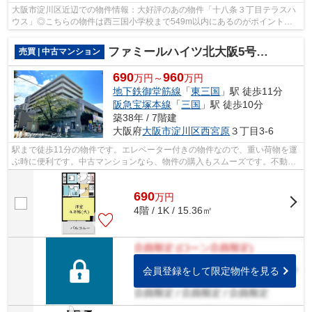
大阪市淀川区近辺での物件情報：大好評のあの物件「十八条３丁目テラスハ
ウス」◎こちらの物件は西三国小学校まで549m以内にあるのがポイントで
す◎こちらは中古のテラスハウス物件です◎...
ファミールハイツ北大阪5号棟弐番館
売買 | 中古マンション
690
960
万円～
万円
地下鉄御堂筋線
「
東三国
」駅 徒歩11分
阪急宝塚本線
「
三国
」駅 徒歩10分
築38年 / 7階建
大阪府
大阪市淀川区
西宮原
３丁目3-6
駅まで徒歩11分の物件です。エレベーター付きの物件なので、重い荷物を運
ぶ時に便利です。中古マンションなら、物件の購入もスムーズです。不動産
のことで悩みがあるなら、ライフサー...
690
万
円
4階 / 1K / 15.36㎡
会員登録をして限定物件を見る