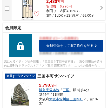
2,480
万
円
管理費：6,770円
利回り：表面4.16% / -
3階 / 1LDK＋1S(納戸) / 55.00㎡
会員限定
会員登録をして限定物件を見る
気になるイチオシ物件情報：「西三国３丁目中古戸建」。薬や日用品を買う
のに便利なドラッグストア「スギ薬局 西三国店」が、こちらの物件から
493mのところにあります。物件から390mの...
三国本町サンハイツ
売買 | 中古マンション
2,798
万円
阪急宝塚本線
「
三国
」駅 徒歩4分
築44年 / 11階建
大阪府
大阪市淀川区
三国本町
２丁目13-
37