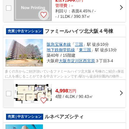
億
万
円
管理費：-
利回り：表面4.45% / -
- / 1LDK / 390.97㎡
ファミールハイツ北大阪４号棟
売買 | 中古マンション
阪急宝塚本線
「
三国
」駅 徒歩10分
地下鉄御堂筋線
「
東三国
」駅 徒歩13分
築40年 / 15階建
大阪府
大阪市淀川区
西宮原
３丁目3-4
多くの方からご好評頂いているファミールハイツ北大阪４号棟のご紹介♪身近
に人を感じることができる中古マンションです♪駅から徒歩8分圏内の物件で
す♪階段の上り下りが不要な、エレベ...
4,998
万
円
4階 / 4LDK / 90.43㎡
ルネペアズシティ
売買 | 中古マンション