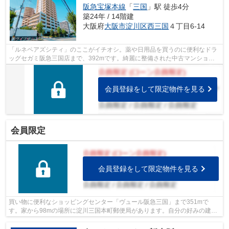
阪急宝塚本線
「
三国
」駅 徒歩4分
築24年 / 14階建
大阪府
大阪市淀川区
西三国
４丁目6-14
「ルネペアズシティ」のここがイチオシ。薬や日用品を買うのに便利なドラ
ッグセガミ阪急三国店まで、392mです。綺麗に整備された中古マンション
で清潔感を感じます。駅まで徒歩4分の物...
会員登録をして限定物件を見る
会員限定
会員登録をして限定物件を見る
買い物に便利なショッピングセンター「ヴュール阪急三国」まで351mで
す。家から98mの場所に淀川三国本町郵便局があります。自分の好みの建物
を建てるという点では、建築条件のない土地...