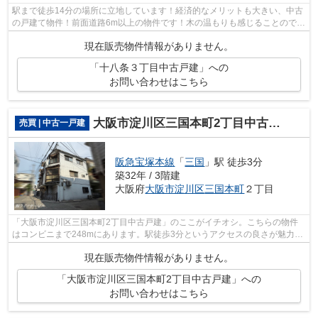
駅まで徒歩14分の場所に立地しています！経済的なメリットも大きい、中古
の戸建て物件！前面道路6m以上の物件です！木の温もりも感じることのでき
る、令和2年4月築の物件となります！...
現在販売物件情報がありません。
「十八条３丁目中古戸建」への
お問い合わせはこちら
大阪市淀川区三国本町2丁目中古戸建
売買 | 中古一戸建
阪急宝塚本線
「
三国
」駅 徒歩3分
築32年 / 3階建
大阪府
大阪市淀川区
三国本町
２丁目
「大阪市淀川区三国本町2丁目中古戸建」のここがイチオシ。こちらの物件
はコンビニまで248mにあります。駅徒歩3分というアクセスの良さが魅力的
な物件です。中古の戸建て物件は便利な...
現在販売物件情報がありません。
「大阪市淀川区三国本町2丁目中古戸建」への
お問い合わせはこちら