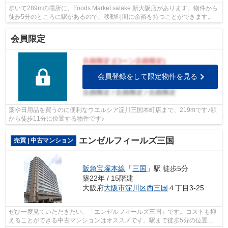
歩いて289mの場所に、Foods Market satake 新大阪店があります。物件から
徒歩5分のところに駅があるので、移動時間に余裕を持つことができます。
会員限定
会員登録をして限定物件を見る
薬や日用品を買うのに便利なウエルシア淀川三国本町店まで、219mです♪駅
から徒歩11分に位置する物件です♪
エンゼルフィールズ三国
売買 | 中古マンション
阪急宝塚本線
「
三国
」駅 徒歩5分
築22年 / 15階建
大阪府
大阪市淀川区
西三国
４丁目3-25
ぜひ一度見ていただきたい、「エンゼルフィールズ三国」です。コストも抑
えることができる中古マンションはオススメです。駅まで徒歩5分の位置に