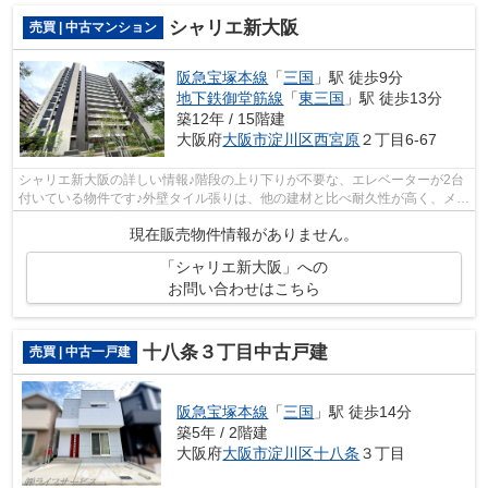
シャリエ新大阪
売買 | 中古マンション
阪急宝塚本線
「
三国
」駅 徒歩9分
地下鉄御堂筋線
「
東三国
」駅 徒歩13分
築12年 / 15階建
大阪府
大阪市淀川区
西宮原
２丁目6-67
シャリエ新大阪の詳しい情報♪階段の上り下りが不要な、エレベーターが2台
付いている物件です♪外壁タイル張りは、他の建材と比べ耐久性が高く、メン
テナンス費用が安価なのが特徴です♪...
現在販売物件情報がありません。
「シャリエ新大阪」への
お問い合わせはこちら
十八条３丁目中古戸建
売買 | 中古一戸建
阪急宝塚本線
「
三国
」駅 徒歩14分
築5年 / 2階建
大阪府
大阪市淀川区
十八条
３丁目