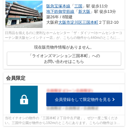
阪急宝塚本線
「
三国
」駅 徒歩11分
地下鉄御堂筋線
「
新大阪
」駅 徒歩13分
築26年 / 8階建
大阪府
大阪市淀川区
三国本町
２丁目2-10
日用品を揃えるのに便利なホームセンター「ザ・ダイソー/ホームセンターコ
ーナン新大阪センイシティー店」が、こちらの物件から440mのところにあ
ります◎駅から少し離れた、駅徒歩11分...
現在販売物件情報がありません。
「ライオンズマンション三国本町」への
お問い合わせはこちら
会員限定
会員登録をして限定物件を見る
当社イチオシの物件の「三国本町２丁目中古戸建」。ぜひ一度ご覧くださ
い。三国中公園が物件から192mのところにあります。こちらの物件はコン
ビニまでの距離が66mです。徒歩7分圏内に...