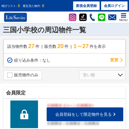
0
0
新規会員登録
会員ログイン
検討リスト:
最近見た物件:
MENU
三国小学校の周辺物件一覧
27
20
1～27
該当物件数
件
販売数
件
件を表示
変更
絞り込み条件：
なし
販売物件のみ
会員限定
会員登録をして限定物件を見る