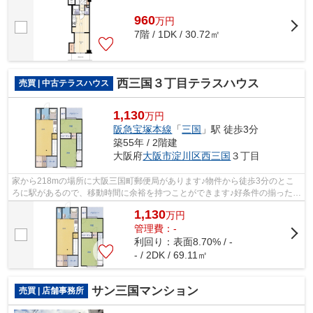
960
万
円
7階 / 1DK / 30.72㎡
西三国３丁目テラスハウス
売買 | 中古テラスハウス
1,130
万円
阪急宝塚本線
「
三国
」駅 徒歩3分
築55年 / 2階建
大阪府
大阪市淀川区
西三国
３丁目
家から218mの場所に大阪三国町郵便局があります♪物件から徒歩3分のとこ
ろに駅があるので、移動時間に余裕を持つことができます♪好条件の揃った前
面道路6m以上の物件をお薦めいたします...
1,130
万
円
管理費：-
利回り：表面8.70% / -
- / 2DK / 69.11㎡
サン三国マンション
売買 | 店舗事務所