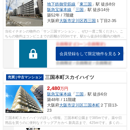
地下鉄御堂筋線
「
東三国
」駅 徒歩8分
阪急宝塚本線
「
三国
」駅 徒歩14分
築52年 / 7階建
大阪府
大阪市淀川区
西三国
１丁目2-35
当社イチオシの物件の「サン三国マンション」。ぜひ一度ご覧ください。こ
ちらの物件はコンビニまでの距離が203mです。駅から徒歩8分圏内の物件で
す。
会員登録をして限定物件を見る
三国本町スカイハイツ
売買 | 中古マンション
2,480
万円
阪急宝塚本線
「
三国
」駅 徒歩6分
築48年 / 11階建
大阪府
大阪市淀川区
三国本町
２丁目13-
23
三国本町スカイハイツの詳しい情報。三国本町公園まで385mです。薬や日
用品を買うのに便利なドラッグアカカベ 新高店まで、425mです。多くの方
に好評な、清潔感のある室内が魅力の中古...