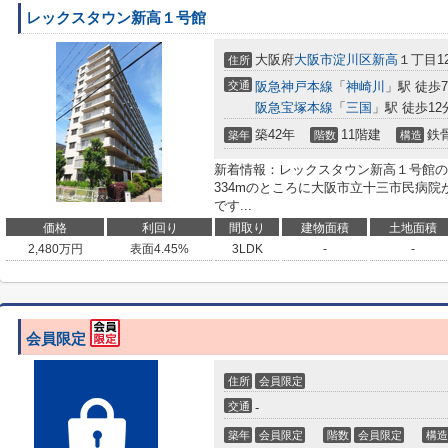
レックスタウン新高１号館
大阪府
大阪市淀川区
新高
１丁目12
住所
交通
阪急神戸本線
「
神崎川
」駅 徒歩
阪急宝塚本線
「
三国
」駅 徒歩12
築42年
11階建
鉄
築年
階数
構造
新着情報：レックスタウン新高１号館の
334mのところに大阪市立十三市民病院
です...
価格
利回り
間取り
建物面積
土地面積
2,480
万円
表面4.45%
3LDK
-
-
会員限定
住所
会員限定
交通
-
築年
会員限定
階数
会員限定
構造