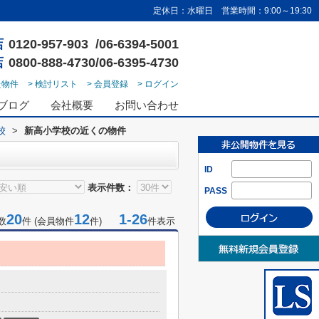
定休日：水曜日 営業時間：9:00～19:30
店
0120-957-903 /06-6394-5001
店
0800-888-4730/06-6395-4730
た物件
> 検討リスト
> 会員登録
> ログイン
ブログ
会社概要
お問い合わせ
校
>
新高小学校の近くの物件
ID
表示件数：
PASS
20
12
1-26
数
件 (会員物件
件)
件表示