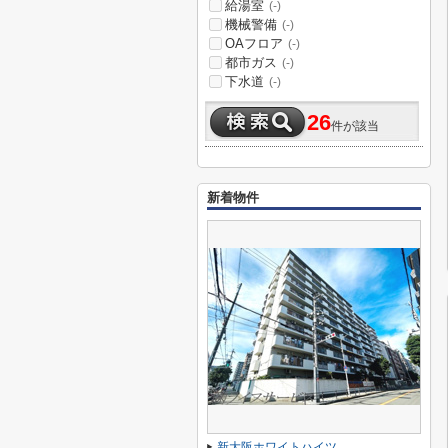
給湯室
(-)
機械警備
(-)
OAフロア
(-)
都市ガス
(-)
下水道
(-)
26
件が該当
新着物件
新大阪ホワイトハイツ