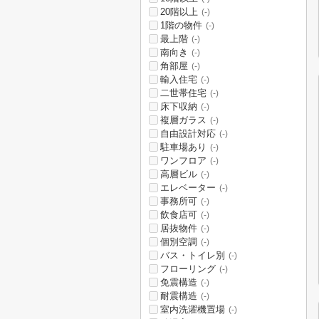
20階以上
(-)
1階の物件
(-)
最上階
(-)
南向き
(-)
角部屋
(-)
輸入住宅
(-)
二世帯住宅
(-)
床下収納
(-)
複層ガラス
(-)
自由設計対応
(-)
駐車場あり
(-)
ワンフロア
(-)
高層ビル
(-)
エレベーター
(-)
事務所可
(-)
飲食店可
(-)
居抜物件
(-)
個別空調
(-)
バス・トイレ別
(-)
フローリング
(-)
免震構造
(-)
耐震構造
(-)
室内洗濯機置場
(-)