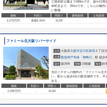
三国本町公園まで489mです。薬や日
本町店まで、391mです。こちらの物
に整備...
価格
利回り
間取り
建物面積
土地面積
2,270
万円
表面6.34%
3LDK
-
-
ファミール北大阪リバーサイド
大阪府
大阪市淀川区
新高
６丁目16
住所
交通
阪急神戸本線
「
神崎川
」駅 徒歩
築38年
15階建
鉄
築年
階数
構造
当社イチオシの物件の「ファミール北大
い。駅から徒歩4分の駅近物件です。中
ある...
価格
利回り
間取り
建物面積
土地面積
2,298
万円
-
3LDK
-
-