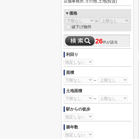
店舗事務所,その他,土地(投資)
▼価格
～
値下げ物件
26
件が該当
利回り
面積
～
土地面積
～
駅からの徒歩
築年数