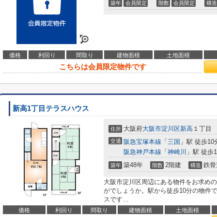
築年
会員限定
階数
会員限定
構造
価格
利回り
間取り
建物面積
土地面積
こちらは会員限定物件です
新高1丁目テラスハウス
大阪府
大阪市淀川区
新高
１丁目
住所
交通
阪急宝塚本線
「
三国
」駅 徒歩10
阪急神戸本線
「
神崎川
」駅 徒歩1
築48年
2階建
鉄骨
築年
階数
構造
大阪市淀川区周辺にある物件をお求めの
がでしょうか。駅から徒歩10分の物件
スです...
価格
利回り
間取り
建物面積
土地面積