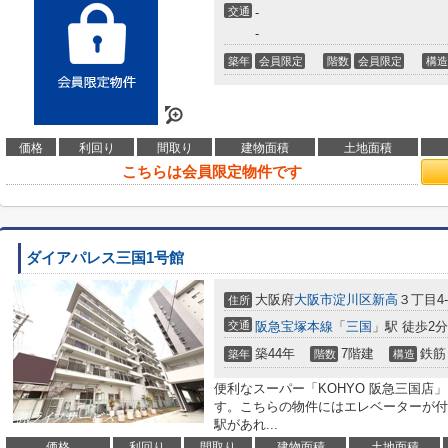
交通
-
-
築年
会員限定
階数
会員限定
構造
価格
利回り
間取り
建物面積
土地面積
こちらは会員限定物件です
ダイアパレス三国1号館
大阪府
大阪市淀川区
新高
３丁目4-
住所
交通
阪急宝塚本線
「
三国
」駅 徒歩2分
築44年
7階建
鉄筋
築年
階数
構造
便利なスーパー「KOHYO 阪急三国店」
す。こちらの物件にはエレベーターが付
駅があれ...
価格
利回り
間取り
建物面積
土地面積