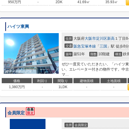
950
万円
-
2DK
41.69㎡
35.93㎡
ハイツ東興
大阪府
大阪市淀川区
新高
１丁目8-
住所
交通
阪急宝塚本線
「
三国
」駅 徒歩8分
築51年
10階建
鉄
築年
階数
構造
ぜひ一度見ていただきたい、「ハイツ東
い、エレベーター付きの物件です。中古
マ...
価格
利回り
間取り
建物面積
土地面積
1,380
万円
-
1LDK
-
-
会員限定
住所
会員限定