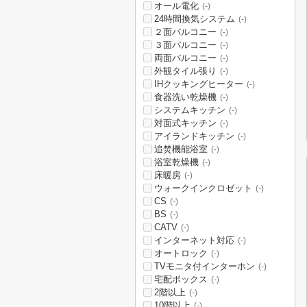
オール電化
(-)
24時間換気システム
(-)
２面バルコニー
(-)
３面バルコニー
(-)
両面バルコニー
(-)
外観タイル張り
(-)
IHクッキングヒーター
(-)
食器洗い乾燥機
(-)
システムキッチン
(-)
対面式キッチン
(-)
アイランドキッチン
(-)
追焚機能浴室
(-)
浴室乾燥機
(-)
床暖房
(-)
ウォークインクロゼット
(-)
CS
(-)
BS
(-)
CATV
(-)
インターネット対応
(-)
オートロック
(-)
TVモニタ付インターホン
(-)
宅配ボックス
(-)
2階以上
(-)
10階以上
(-)