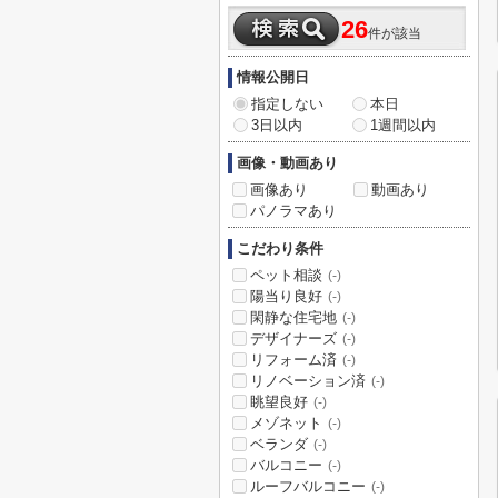
26
件が該当
情報公開日
指定しない
本日
3日以内
1週間以内
画像・動画あり
画像あり
動画あり
パノラマあり
こだわり条件
ペット相談
(-)
陽当り良好
(-)
閑静な住宅地
(-)
デザイナーズ
(-)
リフォーム済
(-)
リノベーション済
(-)
眺望良好
(-)
メゾネット
(-)
ベランダ
(-)
バルコニー
(-)
ルーフバルコニー
(-)