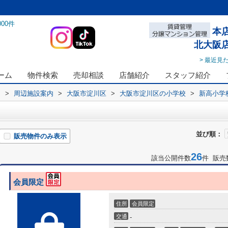
000
件
本
北大阪
> 最近見
ーム
物件検索
売却相談
店舗紹介
スタッフ紹介
ス
>
周辺施設案内
>
大阪市淀川区
>
大阪市淀川区の小学校
>
新高小学
並び順：
販売物件のみ表示
26
該当公開件数
件 販売
会員限定
住所
会員限定
交通
-