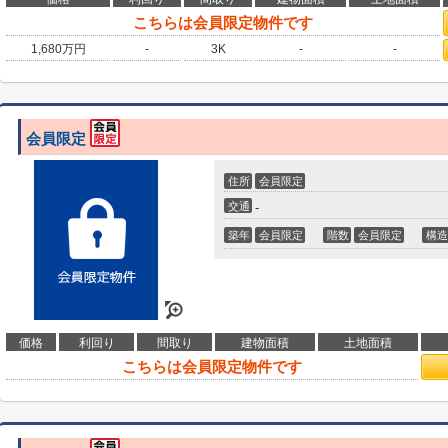
こちらは会員限定物件です
1,680
万円
-
3K
-
-
会員限定
住所
会員限定
交通
-
築年
会員限定
階数
会員限定
構造
価格
利回り
間取り
建物面積
土地面積
こちらは会員限定物件です