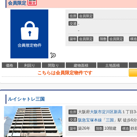
会員限定
住所
会員限定
交通
-
-
築年
会員限定
階数
会員限定
構造
価格
利回り
間取り
建物面積
土地面積
こちらは会員限定物件です
ルイシャトレ三国
大阪府
大阪市淀川区
新高
１丁目3-
住所
交通
阪急宝塚本線
「
三国
」駅 徒歩6分
築26年
10階建
鉄
築年
階数
構造