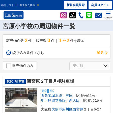
0
0
新規会員登録
会員ログイン
検討リスト:
最近見た物件:
MENU
宮原小学校の周辺物件一覧
2
0
1～2
該当物件数
件
販売数
件
件を表示
変更
絞り込み条件：
なし
販売物件のみ
西宮原２丁目月極駐車場
賃貸 | 駐車場
敷0
礼0
阪急宝塚本線
「
三国
」駅 徒歩11分
地下鉄御堂筋線
「
新大阪
」駅 徒歩15分
-
大阪府
大阪市淀川区
西宮原
２丁目6-27