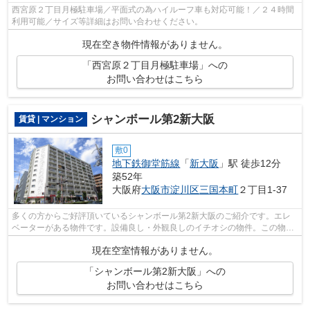
西宮原２丁目月極駐車場／平面式の為ハイルーフ車も対応可能！／２４時間
利用可能／サイズ等詳細はお問い合わせください。
現在空き物件情報がありません。
「西宮原２丁目月極駐車場」への
お問い合わせはこちら
シャンボール第2新大阪
賃貸 | マンション
敷0
地下鉄御堂筋線
「
新大阪
」駅 徒歩12分
築52年
大阪府
大阪市淀川区
三国本町
２丁目1-37
多くの方からご好評頂いているシャンボール第2新大阪のご紹介です。エレ
ベーターがある物件です。設備良し・外観良しのイチオシの物件。この物件
は、駅まで徒歩12分に立地しています。...
現在空室情報がありません。
「シャンボール第2新大阪」への
お問い合わせはこちら