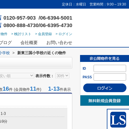
定休日：水曜日 営業時間：9:00～19:30
店
0120-957-903 /06-6394-5001
店
0800-888-4730/06-6395-4730
た物件
> 検討リスト
> 会員登録
> ログイン
ブログ
会社概要
お問い合わせ
小学校
>
新東三国小学校の近くの物件
ID
表示件数：
PASS
16
11
1-13
数
件 (会員物件
件)
件表示
1-3
歩9分