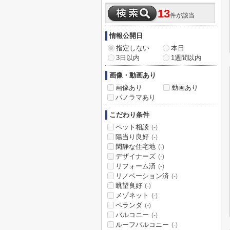
13
件が該当
情報公開日
指定しない
本日
3日以内
1週間以内
画像・動画あり
画像あり
動画あり
パノラマあり
こだわり条件
ペット相談
(-)
陽当り良好
(-)
閑静な住宅地
(-)
デザイナーズ
(-)
リフォーム済
(-)
リノベーション済
(-)
眺望良好
(-)
メゾネット
(-)
ベランダ
(-)
バルコニー
(-)
ルーフバルコニー
(-)