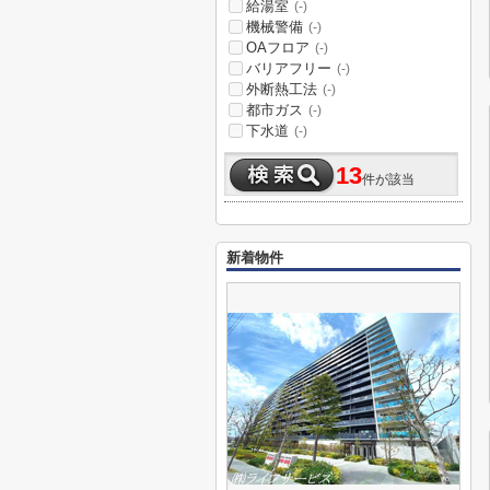
給湯室
(-)
機械警備
(-)
OAフロア
(-)
バリアフリー
(-)
外断熱工法
(-)
都市ガス
(-)
下水道
(-)
13
件が該当
新着物件