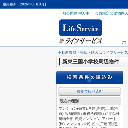
最終更新：2026年08月07日
一般公開物件
00
件 ｜ 会員限定公開物件
0
ホ
不動産買取・売却・購入はライフサービ
新東三国小学校周辺物件
種別で絞り込む
現在の種別
マンション(売買),戸建(売買),土地(売
買),店舗(売買),事務所(売買),住宅以外
建物全部,投資マンション,アパート
(棟),マンション(棟),ビル,戸建(投資),