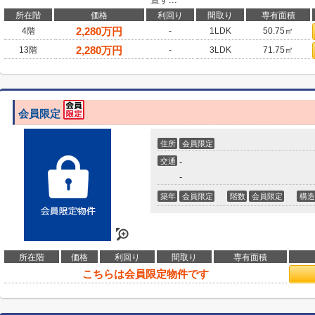
所在階
価格
利回り
間取り
専有面積
2,280
万円
4階
-
1LDK
50.75㎡
2,280
万円
13階
-
3LDK
71.75㎡
会員限定
住所
会員限定
交通
-
-
築年
会員限定
階数
会員限定
構造
所在階
価格
利回り
間取り
専有面積
こちらは会員限定物件です