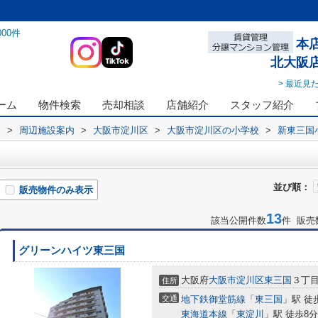
000
件
本
北大阪
> 最近見
ーム
物件検索
売却相談
店舗紹介
スタッフ紹介
ス
>
周辺施設案内
>
大阪市淀川区
>
大阪市淀川区の小学校
>
新東三国
並び順：
販売物件のみ表示
13
該当公開件数
件 販売
グリーンハイツ東三国
大阪府
大阪市淀川区
東三国
３丁目
住所
交通
地下鉄御堂筋線
「
東三国
」駅 徒
東海道本線
「
東淀川
」駅 徒歩8分