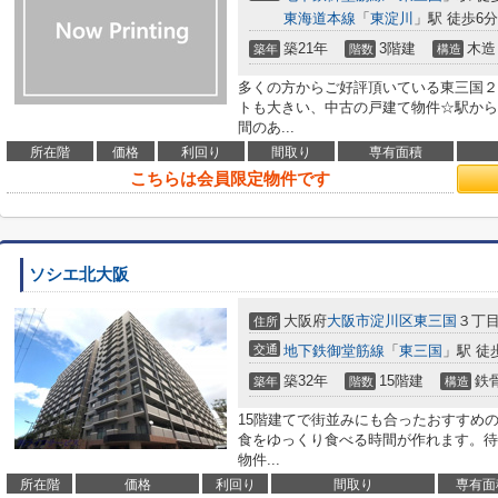
東海道本線
「
東淀川
」駅 徒歩6分
築21年
3階建
木造
築年
階数
構造
多くの方からご好評頂いている東三国２
トも大きい、中古の戸建て物件☆駅から
間のあ...
所在階
価格
利回り
間取り
専有面積
こちらは会員限定物件です
ソシエ北大阪
大阪府
大阪市淀川区
東三国
３丁目9
住所
交通
地下鉄御堂筋線
「
東三国
」駅 徒
築32年
15階建
鉄
築年
階数
構造
15階建てで街並みにも合ったおすすめ
食をゆっくり食べる時間が作れます。待
物件...
所在階
価格
利回り
間取り
専有面