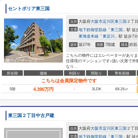
セントポリア東三国
大阪府
大阪市淀川区
東三国
２丁目1
住所
交通
地下鉄御堂筋線
「
東三国
」駅 徒
東海道本線
「
東淀川
」駅 徒歩7分
築27年
7階建
鉄筋
築年
階数
構造
こちらの物件にはエレベーターがありま
住環境のマンションです♪扱い次第で外
なり...
所在階
価格
利回り
間取り
専有面積
こちらは会員限定物件です
4,390
万円
5階
-
3LDK
68.26㎡
東三国２丁目中古戸建
大阪府
大阪市淀川区
東三国
２丁
住所
交通
地下鉄御堂筋線
「
東三国
」駅 徒