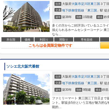
大阪府
大阪市淀川区
東三国
３丁目9
住所
交通
地下鉄御堂筋線
「
東三国
」駅 徒
築38年
15階建
鉄
築年
階数
構造
多くの方からご好評頂いているユニライ
揃えられるホームセンターコーナン 東三
なら...
所在階
価格
利回り
間取り
専有面積
こちらは会員限定物件です
ソシエ北大阪弐番館
大阪府
大阪市淀川区
東三国
３丁目9
住所
交通
地下鉄御堂筋線
「
東三国
」駅 徒
築30年
9階建
鉄筋
築年
階数
構造
ファミリーマート 東三国三丁目店まで
ント。駅徒歩5分という立地が魅力的な
能的...