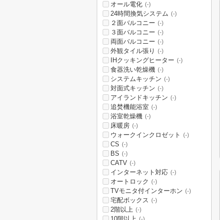
オール電化
(-)
24時間換気システム
(-)
２面バルコニー
(-)
３面バルコニー
(-)
両面バルコニー
(-)
外観タイル張り
(-)
IHクッキングヒーター
(-)
食器洗い乾燥機
(-)
システムキッチン
(-)
対面式キッチン
(-)
アイランドキッチン
(-)
追焚機能浴室
(-)
浴室乾燥機
(-)
床暖房
(-)
ウォークインクロゼット
(-)
CS
(-)
BS
(-)
CATV
(-)
インターネット対応
(-)
オートロック
(-)
TVモニタ付インターホン
(-)
宅配ボックス
(-)
2階以上
(-)
10階以上
(-)