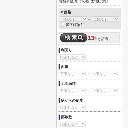
店舗事務所,その他,土地(投資)
▼価格
～
値下げ物件
13
件が該当
利回り
面積
～
土地面積
～
駅からの徒歩
築年数