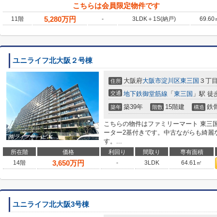
こちらは会員限定物件です
5,280
万円
11階
-
3LDK＋1S(納戸)
69.60
ユニライフ北大阪２号棟
大阪府
大阪市淀川区
東三国
３丁目9
住所
交通
地下鉄御堂筋線
「
東三国
」駅 徒
築39年
15階建
鉄
築年
階数
構造
こちらの物件はファミリーマート 東三国
ーター2基付きです。中古ながらも綺麗
す。...
所在階
価格
利回り
間取り
専有面積
3,650
万円
14階
-
3LDK
64.61㎡
ユニライフ北大阪3号棟