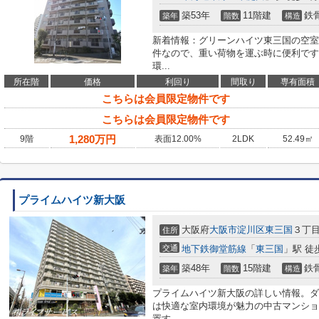
築53年
11階建
鉄
築年
階数
構造
新着情報：グリーンハイツ東三国の空室
件なので、重い荷物を運ぶ時に便利です
環...
所在階
価格
利回り
間取り
専有面積
こちらは会員限定物件です
こちらは会員限定物件です
1,280
万円
9階
表面12.00%
2LDK
52.49㎡
プライムハイツ新大阪
大阪府
大阪市淀川区
東三国
３丁目1
住所
交通
地下鉄御堂筋線
「
東三国
」駅 徒
築48年
15階建
鉄
築年
階数
構造
プライムハイツ新大阪の詳しい情報。ダ
は快適な室内環境が魅力の中古マンショ
置す...