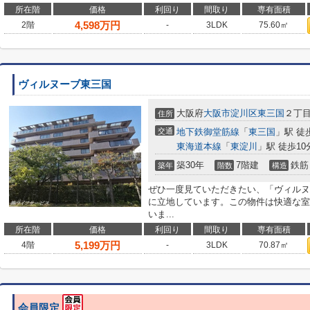
所在階
価格
利回り
間取り
専有面積
4,598
万円
2階
-
3LDK
75.60㎡
ヴィルヌーブ東三国
大阪府
大阪市淀川区
東三国
２丁目1
住所
交通
地下鉄御堂筋線
「
東三国
」駅 徒
東海道本線
「
東淀川
」駅 徒歩10
築30年
7階建
鉄筋
築年
階数
構造
ぜひ一度見ていただきたい、「ヴィルヌ
に立地しています。この物件は快適な室
いま...
所在階
価格
利回り
間取り
専有面積
5,199
万円
4階
-
3LDK
70.87㎡
会員限定