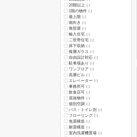
20階以上
(-)
1階の物件
(-)
最上階
(-)
南向き
(-)
角部屋
(-)
輸入住宅
(-)
二世帯住宅
(-)
床下収納
(-)
複層ガラス
(-)
自由設計対応
(-)
駐車場あり
(-)
ワンフロア
(-)
高層ビル
(-)
エレベーター
(-)
事務所可
(-)
飲食店可
(-)
居抜物件
(-)
個別空調
(-)
バス・トイレ別
(-)
フローリング
(-)
免震構造
(-)
耐震構造
(-)
室内洗濯機置場
(-)